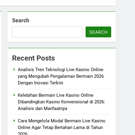
Search
SEARCH
Recent Posts
Analisis Tren Teknologi Live Kasino Online
yang Mengubah Pengalaman Bermain 2026
Dengan Inovasi Terkini
Kelebihan Bermain Live Kasino Online
Dibandingkan Kasino Konvensional di 2026:
Analisis dan Manfaatnya
Cara Mengelola Modal Bermain Live Kasino
Online Agar Tetap Bertahan Lama di Tahun
2026