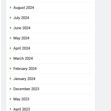
August 2024
July 2024
June 2024
May 2024
April 2024
March 2024
February 2024
January 2024
December 2023
May 2023
April 2023