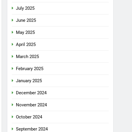
July 2025
June 2025
May 2025
April 2025
March 2025
February 2025
January 2025
December 2024
November 2024
October 2024
September 2024