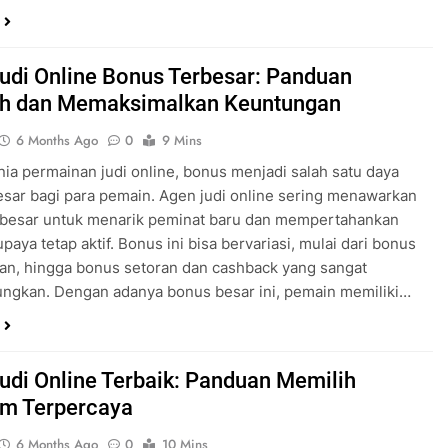
udi Online Bonus Terbesar: Panduan
h dan Memaksimalkan Keuntungan
6 Months Ago
0
9 Mins
ia permainan judi online, bonus menjadi salah satu daya
besar bagi para pemain. Agen judi online sering menawarkan
rbesar untuk menarik peminat baru dan mempertahankan
paya tetap aktif. Bonus ini bisa bervariasi, mulai dari bonus
an, hingga bonus setoran dan cashback yang sangat
ngkan. Dengan adanya bonus besar ini, pemain memiliki…
udi Online Terbaik: Panduan Memilih
rm Terpercaya
6 Months Ago
0
10 Mins