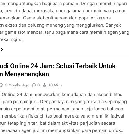
dan menguntungkan bagi para pemain. Dengan memilih agen
ya, pemain dapat merasakan pengalaman bermain yang aman
enangkan. Game slot online semakin populer karena
n akses dan peluang menang yang menggiurkan. Banyak
r game slot mencari tahu bagaimana cara memilih agen yang
reka ingin…
udi Online 24 Jam: Solusi Terbaik Untuk
an Menyenangkan
6 Months Ago
0
10 Mins
i Online 24 Jam menawarkan kemudahan dan aksesibilitas
gi para pemain judi. Dengan layanan yang tersedia sepanjang
main dapat menikmati permainan kapan saja tanpa batasan
i memberikan fleksibilitas bagi mereka yang memiliki jadwal
un tetap ingin terlibat dalam aktivitas perjudian secara
eberadaan agen judi ini memungkinkan para pemain untuk…