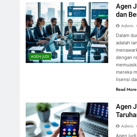
Agen J
dan Be
Admin
Dalam dun
adalah la
menawark
AGEN JUDI
dengan r
memuaskan
mereka me
lisensi d
Read More
Agen J
Taruh
Admin
Agen judi