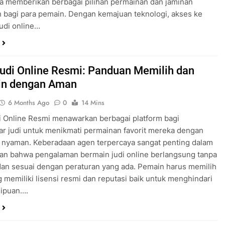
a memberikan berbagai pilihan permainan dan jaminan
bagi para pemain. Dengan kemajuan teknologi, akses ke
judi online…
udi Online Resmi: Panduan Memilih dan
in dengan Aman
6 Months Ago
0
14 Mins
 Online Resmi menawarkan berbagai platform bagi
r judi untuk menikmati permainan favorit mereka dengan
 nyaman. Keberadaan agen terpercaya sangat penting dalam
an bahwa pengalaman bermain judi online berlangsung tanpa
an sesuai dengan peraturan yang ada. Pemain harus memilih
 memiliki lisensi resmi dan reputasi baik untuk menghindari
nipuan….