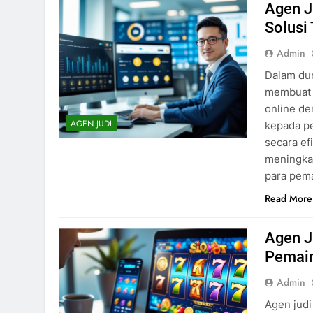
Agen J
Solusi
Admin
Dalam dun
membuat 
online d
AGEN JUDI
kepada p
secara ef
meningkat
para pema
Read More
Agen J
Pemai
Admin
Agen judi