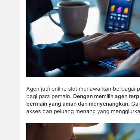
Agen judi online slot menawarkan berbagai 
bagi para pemain.
Dengan memilih agen ter
bermain yang aman dan menyenangkan.
Gam
akses dan peluang menang yang menggiurka