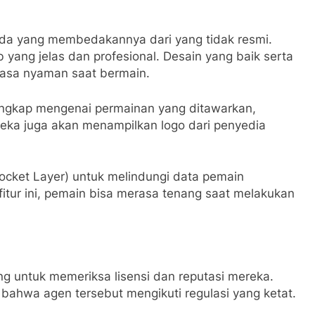
anda yang membedakannya dari yang tidak resmi.
 yang jelas dan profesional. Desain yang baik serta
asa nyaman saat bermain.
engkap mengenai permainan yang ditawarkan,
reka juga akan menampilkan logo dari penyedia
Socket Layer) untuk melindungi data pemain
itur ini, pemain bisa merasa tenang saat melakukan
g untuk memeriksa lisensi dan reputasi mereka.
 bahwa agen tersebut mengikuti regulasi yang ketat.