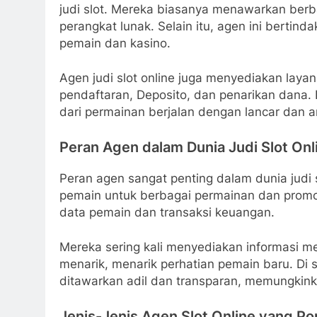
judi slot. Mereka biasanya menawarkan berba
perangkat lunak. Selain itu, agen ini bertin
pemain dan kasino.
Agen judi slot online juga menyediakan la
pendaftaran, Deposito, dan penarikan dana
dari permainan berjalan dengan lancar dan 
Peran Agen dalam Dunia Judi Slot Onl
Peran agen sangat penting dalam dunia judi
pemain untuk berbagai permainan dan promo
data pemain dan transaksi keuangan.
Mereka sering kali menyediakan informasi m
menarik, menarik perhatian pemain baru. Di
ditawarkan adil dan transparan, memungkink
Jenis-Jenis Agen Slot Online yang Po