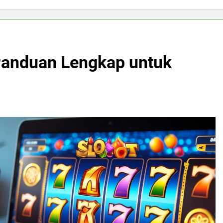
 Panduan Lengkap untuk