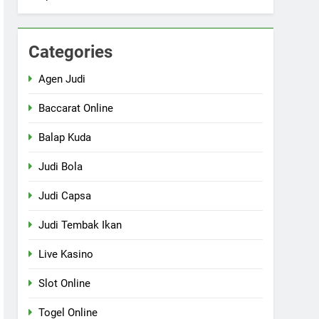
Categories
Agen Judi
Baccarat Online
Balap Kuda
Judi Bola
Judi Capsa
Judi Tembak Ikan
Live Kasino
Slot Online
Togel Online