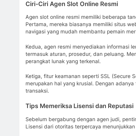
Ciri-Ciri Agen Slot Online Resmi
Agen slot online resmi memiliki beberapa t
Pertama, mereka biasanya memiliki situs web
navigasi yang mudah membantu pemain mer
Kedua, agen resmi menyediakan informasi l
termasuk aturan, prosedur, dan peluang. Me
perangkat lunak yang terkenal.
Ketiga, fitur keamanan seperti SSL (Secure 
merupakan hal yang krusial. Dengan adanya f
transaksi.
Tips Memeriksa Lisensi dan Reputasi
Sebelum bergabung dengan agen judi, pentin
Lisensi dari otoritas terpercaya menunjukkan