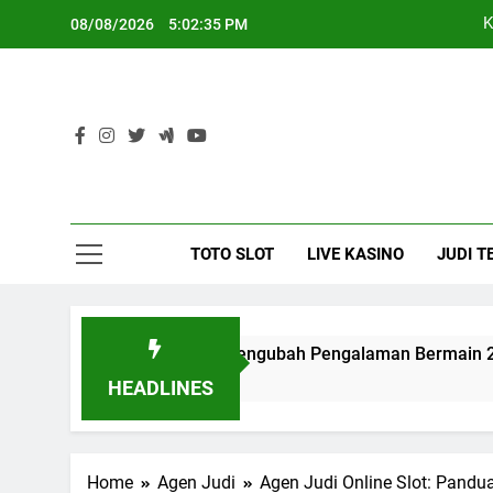
Skip
K
08/08/2026
5:02:36 PM
to
content
K
TOTO SLOT
LIVE KASINO
JUDI T
Online yang Mengubah Pengalaman Bermain 2026 Dengan Inovasi
HEADLINES
Home
Agen Judi
Agen Judi Online Slot: Pand