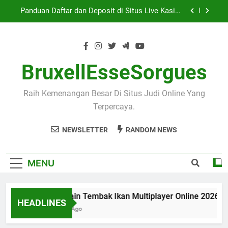
Skip
Memulai Permainan Anda
Analisis Tren Teknologi Live Kasino Online yang
to
Mengubah Pengalaman Bermain 2026 Dengan
Inovasi Terkini
content
Kelebihan Bermain Live Kasino Online
Dibandingkan Kasino Konvensional di 2026:
Analisis dan Manfaatnya
Cara Main Tembak Ikan Multiplayer Online 2026
Biar Jackpot Terus: Strategi Menang Efektif
BruxellEsseSorgues
Panduan Daftar dan Deposit di Situs Live Kasino
Online Resmi Tahun 2026: Langkah Mudah untuk
Raih Kemenangan Besar Di Situs Judi Online Yang
Memulai Permainan Anda
Analisis Tren Teknologi Live Kasino Online yang
Terpercaya.
Mengubah Pengalaman Bermain 2026 Dengan
Inovasi Terkini
Kelebihan Bermain Live Kasino Online
NEWSLETTER
RANDOM NEWS
Dibandingkan Kasino Konvensional di 2026:
Analisis dan Manfaatnya
MENU
Cara Main Tembak Ikan Multiplayer Online 2026 Biar J
HEADLINES
20 Hours Ago