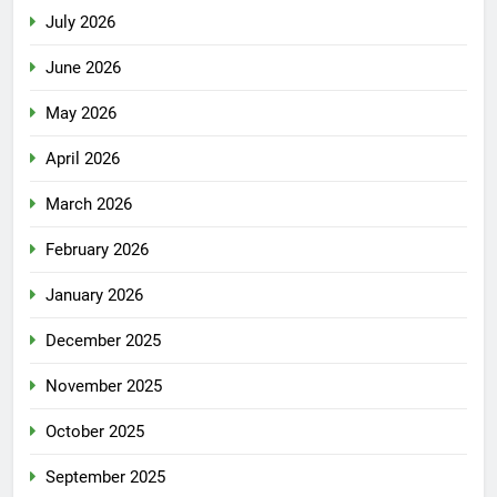
July 2026
June 2026
May 2026
April 2026
March 2026
February 2026
January 2026
December 2025
November 2025
October 2025
September 2025