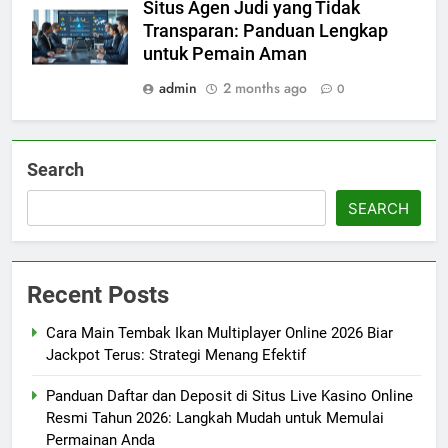
Situs Agen Judi yang Tidak
Transparan: Panduan Lengkap
untuk Pemain Aman
admin
2 months ago
0
Search
SEARCH
Recent Posts
Cara Main Tembak Ikan Multiplayer Online 2026 Biar
Jackpot Terus: Strategi Menang Efektif
Panduan Daftar dan Deposit di Situs Live Kasino Online
Resmi Tahun 2026: Langkah Mudah untuk Memulai
Permainan Anda