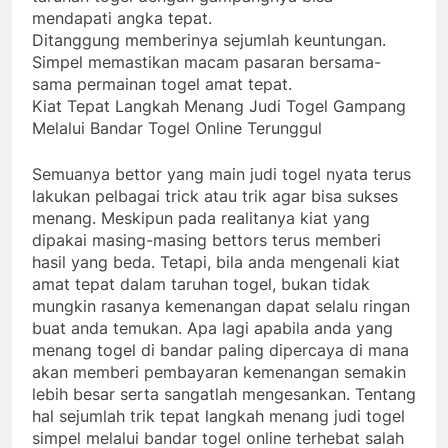
mendapati angka tepat.
Ditanggung memberinya sejumlah keuntungan.
Simpel memastikan macam pasaran bersama-
sama permainan togel amat tepat.
Kiat Tepat Langkah Menang Judi Togel Gampang
Melalui Bandar Togel Online Terunggul
Semuanya bettor yang main judi togel nyata terus
lakukan pelbagai trick atau trik agar bisa sukses
menang. Meskipun pada realitanya kiat yang
dipakai masing-masing bettors terus memberi
hasil yang beda. Tetapi, bila anda mengenali kiat
amat tepat dalam taruhan togel, bukan tidak
mungkin rasanya kemenangan dapat selalu ringan
buat anda temukan. Apa lagi apabila anda yang
menang togel di bandar paling dipercaya di mana
akan memberi pembayaran kemenangan semakin
lebih besar serta sangatlah mengesankan. Tentang
hal sejumlah trik tepat langkah menang judi togel
simpel melalui bandar togel online terhebat salah