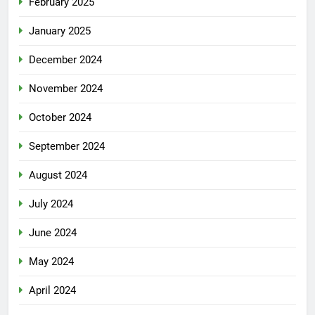
February 2025
January 2025
December 2024
November 2024
October 2024
September 2024
August 2024
July 2024
June 2024
May 2024
April 2024