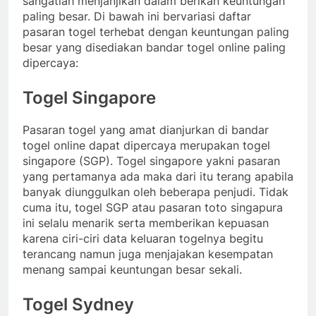
sangatlah menjanjikan dalam berikan keuntungan
paling besar. Di bawah ini bervariasi daftar
pasaran togel terhebat dengan keuntungan paling
besar yang disediakan bandar togel online paling
dipercaya:
Togel Singapore
Pasaran togel yang amat dianjurkan di bandar
togel online dapat dipercaya merupakan togel
singapore (SGP). Togel singapore yakni pasaran
yang pertamanya ada maka dari itu terang apabila
banyak diunggulkan oleh beberapa penjudi. Tidak
cuma itu, togel SGP atau pasaran toto singapura
ini selalu menarik serta memberikan kepuasan
karena ciri-ciri data keluaran togelnya begitu
terancang namun juga menjajakan kesempatan
menang sampai keuntungan besar sekali.
Togel Sydney