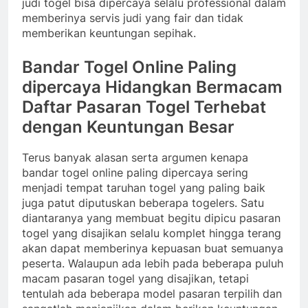
judi togel bisa dipercaya selalu professional dalam
memberinya servis judi yang fair dan tidak
memberikan keuntungan sepihak.
Bandar Togel Online Paling
dipercaya Hidangkan Bermacam
Daftar Pasaran Togel Terhebat
dengan Keuntungan Besar
Terus banyak alasan serta argumen kenapa
bandar togel online paling dipercaya sering
menjadi tempat taruhan togel yang paling baik
juga patut diputuskan beberapa togelers. Satu
diantaranya yang membuat begitu dipicu pasaran
togel yang disajikan selalu komplet hingga terang
akan dapat memberinya kepuasan buat semuanya
peserta. Walaupun ada lebih pada beberapa puluh
macam pasaran togel yang disajikan, tetapi
tentulah ada beberapa model pasaran terpilih dan