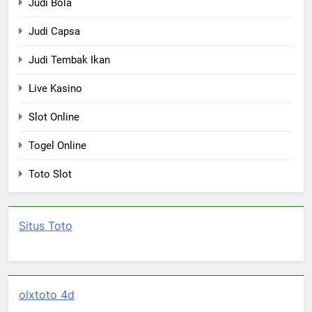
Judi Bola
Judi Capsa
Judi Tembak Ikan
Live Kasino
Slot Online
Togel Online
Toto Slot
Situs Toto
olxtoto 4d