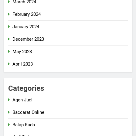
March 2024
February 2024
January 2024
December 2023
May 2023
April 2023
Categories
Agen Judi
Baccarat Online
Balap Kuda