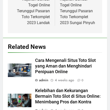
navigation
Togel Online
Togel Online
Terunggul Pasaran
Terunggul Pasaran
Toto Terkomplet
Toto Terkomplet
2023 Landak
2023 Sungai Pinyuh
Related News
Cara Mengenali Situs Toto Slot
yang Aman dan Menghindari
Penipuan Online
admin
4 weeks ago
0
Kelebihan dan Kekurangan
Bermain Toto Slot di Situs Online:
Menimbang Pros dan Kontra