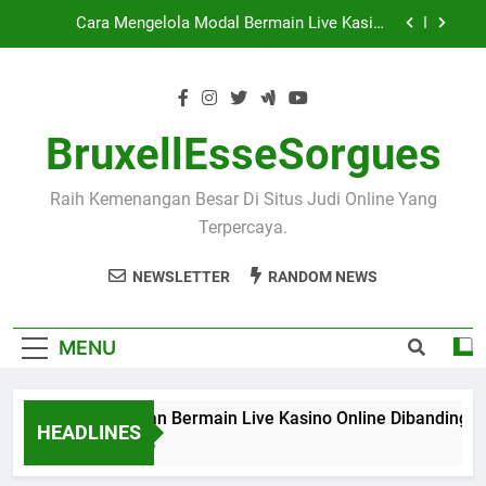
Skip
Daftar Game Live Kasino Online Paling
to
Menguntungkan dengan Jackpot Terbesar 2026:
Panduan Lengkap untuk Menang Besar
content
Mengapa Live Kasino Online Semakin Populer di
Indonesia Sepanjang Tahun 2026? Faktor-Faktor
Utama dan Dampaknya
Kelebihan Bermain Live Kasino Online
Dibandingkan Kasino Konvensional di 2026:
BruxellEsseSorgues
Analisis dan Manfaatnya
Cara Mengelola Modal Bermain Live Kasino
Online Agar Tetap Bertahan Lama di Tahun 2026
Raih Kemenangan Besar Di Situs Judi Online Yang
Daftar Game Live Kasino Online Paling
Terpercaya.
Menguntungkan dengan Jackpot Terbesar 2026:
Panduan Lengkap untuk Menang Besar
Mengapa Live Kasino Online Semakin Populer di
NEWSLETTER
RANDOM NEWS
Indonesia Sepanjang Tahun 2026? Faktor-Faktor
Utama dan Dampaknya
MENU
Kelebihan Bermain Live Kasino Online Dibandingkan Ka
HEADLINES
2 Days Ago