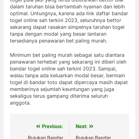
dalam taruhan bisa bertambah nyaman dan lebih
optimal. Untungnya, karena ada link daftar bandar
togel online sah terkini 2023, seluruhnya bettor
sekarang dapat rasakan simpelnya taruhan togel
tanpa dengan modal yang besar lantaran
tersedianya penawaran bet paling murah.
Minimum bet paling murah sebagai satu diantara
penawaran terhebat yang sekarang ini diberi oleh
bandar togel online sah terkini 2023. Sampai,
walau tanpa ada keluarkan modal besar, bermain
togel di bandar toto dapat dipercaya masih dapat
memberinya sejumlah keuntungan yang juga
sekaligus terus gampang diterima seluruh
anggota.
Previous:
Next:
Post
Rujukan Bandar
Rujukan Bandar