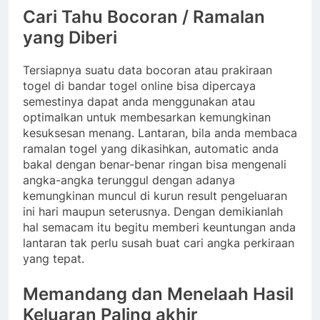
Cari Tahu Bocoran / Ramalan
yang Diberi
Tersiapnya suatu data bocoran atau prakiraan
togel di bandar togel online bisa dipercaya
semestinya dapat anda menggunakan atau
optimalkan untuk membesarkan kemungkinan
kesuksesan menang. Lantaran, bila anda membaca
ramalan togel yang dikasihkan, automatic anda
bakal dengan benar-benar ringan bisa mengenali
angka-angka terunggul dengan adanya
kemungkinan muncul di kurun result pengeluaran
ini hari maupun seterusnya. Dengan demikianlah
hal semacam itu begitu memberi keuntungan anda
lantaran tak perlu susah buat cari angka perkiraan
yang tepat.
Memandang dan Menelaah Hasil
Keluaran Paling akhir