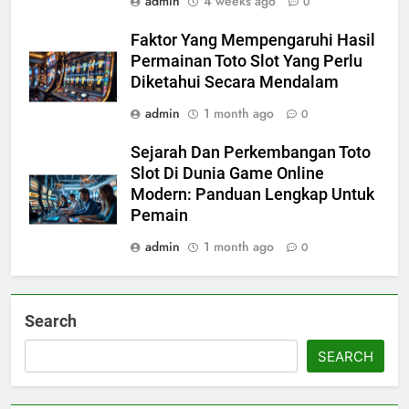
admin
4 weeks ago
0
Faktor Yang Mempengaruhi Hasil
Permainan Toto Slot Yang Perlu
Diketahui Secara Mendalam
admin
1 month ago
0
Sejarah Dan Perkembangan Toto
Slot Di Dunia Game Online
Modern: Panduan Lengkap Untuk
Pemain
admin
1 month ago
0
Search
SEARCH