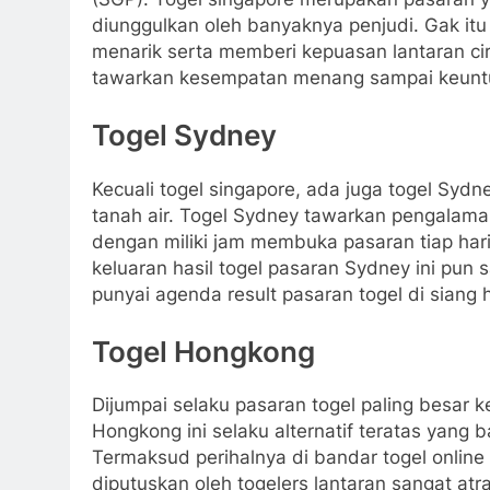
diunggulkan oleh banyaknya penjudi. Gak itu 
menarik serta memberi kepuasan lantaran ciri
tawarkan kesempatan menang sampai keuntu
Togel Sydney
Kecuali togel singapore, ada juga togel Syd
tanah air. Togel Sydney tawarkan pengalam
dengan miliki jam membuka pasaran tiap hari
keluaran hasil togel pasaran Sydney ini pun
punyai agenda result pasaran togel di siang 
Togel Hongkong
Dijumpai selaku pasaran togel paling besar 
Hongkong ini selaku alternatif teratas yang b
Termaksud perihalnya di bandar togel online 
diputuskan oleh togelers lantaran sangat a