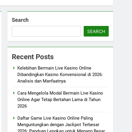
Search
SEARCH
Recent Posts
Kelebihan Bermain Live Kasino Online
Dibandingkan Kasino Konvensional di 2026:
Analisis dan Manfaatnya
Cara Mengelola Modal Bermain Live Kasino
Online Agar Tetap Bertahan Lama di Tahun
2026
Daftar Game Live Kasino Online Paling
Menguntungkan dengan Jackpot Terbesar
2026: Panduan Lengkap untuk Menang Besar