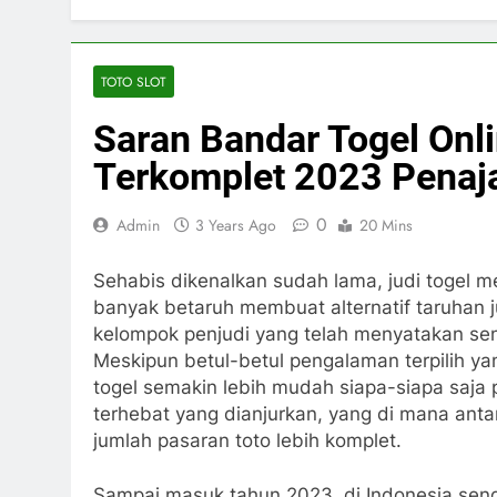
TOTO SLOT
Saran Bandar Togel Onl
Terkomplet 2023 Penaj
0
Admin
3 Years Ago
20 Mins
Sehabis dikenalkan sudah lama, judi togel 
banyak betaruh membuat alternatif taruhan j
kelompok penjudi yang telah menyatakan send
Meskipun betul-betul pengalaman terpilih 
togel semakin lebih mudah siapa-siapa saja 
terhebat yang dianjurkan, yang di mana anta
jumlah pasaran toto lebih komplet.
Sampai masuk tahun 2023, di Indonesia sendi