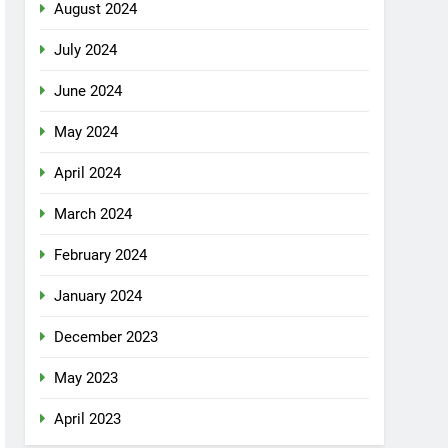
August 2024
July 2024
June 2024
May 2024
April 2024
March 2024
February 2024
January 2024
December 2023
May 2023
April 2023