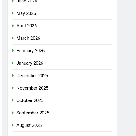
June 2026
May 2026
April 2026
March 2026
February 2026
January 2026
December 2025
November 2025
October 2025
September 2025
August 2025