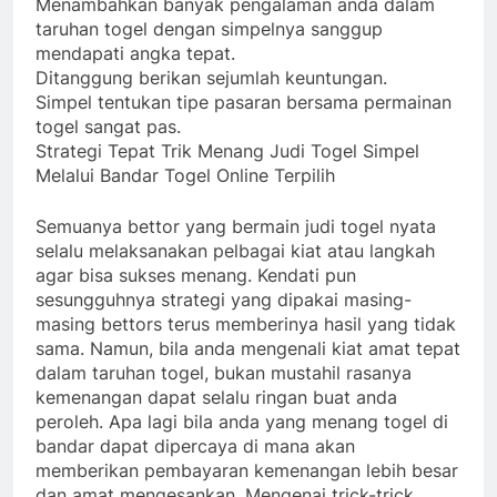
Menambahkan banyak pengalaman anda dalam
taruhan togel dengan simpelnya sanggup
mendapati angka tepat.
Ditanggung berikan sejumlah keuntungan.
Simpel tentukan tipe pasaran bersama permainan
togel sangat pas.
Strategi Tepat Trik Menang Judi Togel Simpel
Melalui Bandar Togel Online Terpilih
Semuanya bettor yang bermain judi togel nyata
selalu melaksanakan pelbagai kiat atau langkah
agar bisa sukses menang. Kendati pun
sesungguhnya strategi yang dipakai masing-
masing bettors terus memberinya hasil yang tidak
sama. Namun, bila anda mengenali kiat amat tepat
dalam taruhan togel, bukan mustahil rasanya
kemenangan dapat selalu ringan buat anda
peroleh. Apa lagi bila anda yang menang togel di
bandar dapat dipercaya di mana akan
memberikan pembayaran kemenangan lebih besar
dan amat mengesankan. Mengenai trick-trick