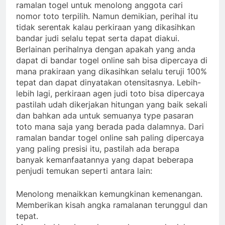
ramalan togel untuk menolong anggota cari
nomor toto terpilih. Namun demikian, perihal itu
tidak serentak kalau perkiraan yang dikasihkan
bandar judi selalu tepat serta dapat diakui.
Berlainan perihalnya dengan apakah yang anda
dapat di bandar togel online sah bisa dipercaya di
mana prakiraan yang dikasihkan selalu teruji 100%
tepat dan dapat dinyatakan otensitasnya. Lebih-
lebih lagi, perkiraan agen judi toto bisa dipercaya
pastilah udah dikerjakan hitungan yang baik sekali
dan bahkan ada untuk semuanya type pasaran
toto mana saja yang berada pada dalamnya. Dari
ramalan bandar togel online sah paling dipercaya
yang paling presisi itu, pastilah ada berapa
banyak kemanfaatannya yang dapat beberapa
penjudi temukan seperti antara lain:
Menolong menaikkan kemungkinan kemenangan.
Memberikan kisah angka ramalanan terunggul dan
tepat.