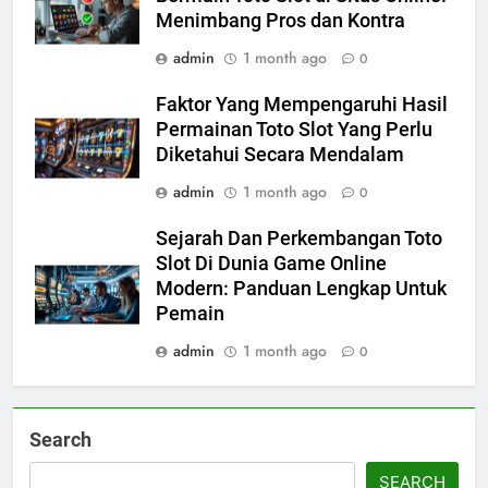
Menimbang Pros dan Kontra
admin
1 month ago
0
Faktor Yang Mempengaruhi Hasil
Permainan Toto Slot Yang Perlu
Diketahui Secara Mendalam
admin
1 month ago
0
Sejarah Dan Perkembangan Toto
Slot Di Dunia Game Online
Modern: Panduan Lengkap Untuk
Pemain
admin
1 month ago
0
Search
SEARCH