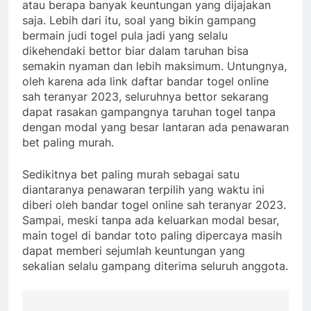
atau berapa banyak keuntungan yang dijajakan
saja. Lebih dari itu, soal yang bikin gampang
bermain judi togel pula jadi yang selalu
dikehendaki bettor biar dalam taruhan bisa
semakin nyaman dan lebih maksimum. Untungnya,
oleh karena ada link daftar bandar togel online
sah teranyar 2023, seluruhnya bettor sekarang
dapat rasakan gampangnya taruhan togel tanpa
dengan modal yang besar lantaran ada penawaran
bet paling murah.
Sedikitnya bet paling murah sebagai satu
diantaranya penawaran terpilih yang waktu ini
diberi oleh bandar togel online sah teranyar 2023.
Sampai, meski tanpa ada keluarkan modal besar,
main togel di bandar toto paling dipercaya masih
dapat memberi sejumlah keuntungan yang
sekalian selalu gampang diterima seluruh anggota.