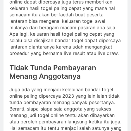
online dapat dipercaya juga terus memberikan
keluaran hasil togel paling cepat yang mana hal
semacam itu akan berfaedah buat peserta
lantaran bisa mengenal keluaran togel awal
mulanya dari beragam macam pasaran apa saja.
Apa lagi, keluaran hasil togel paling cepat yang
selalu bisa disajikan bandar togel dapat dipercaya
lantaran diantaranya karena udah mengangkat
prosedur yang bernama live result atau live draw.
Tidak Tunda Pembayaran
Menang Anggotanya
Juga ada yang menjadi kelebihan bandar togel
online paling dipercaya 2023 yang lain ialah tidak
tunda pembayaran menang banyak pesertanya.
Berarti, siapa-siapa saja anggota yang sukses
menang judi togel online tentu akan dibayarkan
atau peroleh pembayaran langsung ketika itu juga.
Hal semacam itu tentu menjadi salah satunya yang