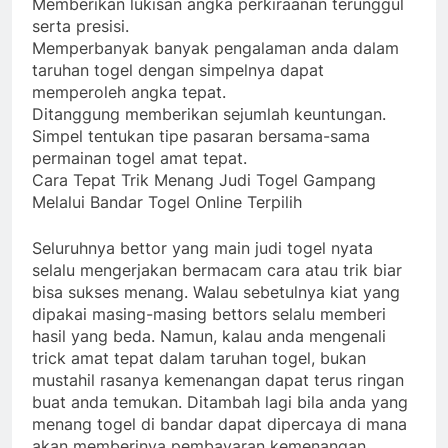
Memberikan lukisan angka perkiraanan terunggul
serta presisi.
Memperbanyak banyak pengalaman anda dalam
taruhan togel dengan simpelnya dapat
memperoleh angka tepat.
Ditanggung memberikan sejumlah keuntungan.
Simpel tentukan tipe pasaran bersama-sama
permainan togel amat tepat.
Cara Tepat Trik Menang Judi Togel Gampang
Melalui Bandar Togel Online Terpilih
Seluruhnya bettor yang main judi togel nyata
selalu mengerjakan bermacam cara atau trik biar
bisa sukses menang. Walau sebetulnya kiat yang
dipakai masing-masing bettors selalu memberi
hasil yang beda. Namun, kalau anda mengenali
trick amat tepat dalam taruhan togel, bukan
mustahil rasanya kemenangan dapat terus ringan
buat anda temukan. Ditambah lagi bila anda yang
menang togel di bandar dapat dipercaya di mana
akan memberinya pembayaran kemenangan