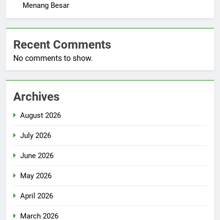
Menang Besar
Recent Comments
No comments to show.
Archives
August 2026
July 2026
June 2026
May 2026
April 2026
March 2026