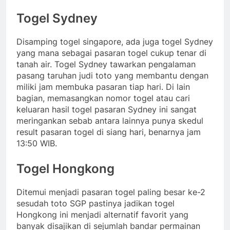
Togel Sydney
Disamping togel singapore, ada juga togel Sydney
yang mana sebagai pasaran togel cukup tenar di
tanah air. Togel Sydney tawarkan pengalaman
pasang taruhan judi toto yang membantu dengan
miliki jam membuka pasaran tiap hari. Di lain
bagian, memasangkan nomor togel atau cari
keluaran hasil togel pasaran Sydney ini sangat
meringankan sebab antara lainnya punya skedul
result pasaran togel di siang hari, benarnya jam
13:50 WIB.
Togel Hongkong
Ditemui menjadi pasaran togel paling besar ke-2
sesudah toto SGP pastinya jadikan togel
Hongkong ini menjadi alternatif favorit yang
banyak disajikan di sejumlah bandar permainan