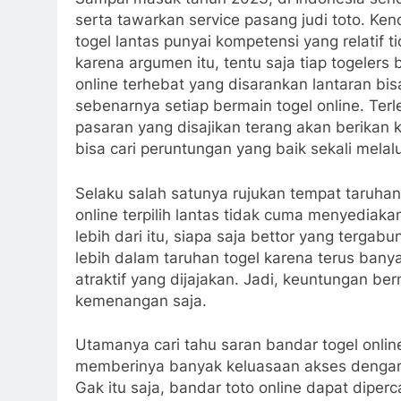
serta tawarkan service pasang judi toto. Ke
togel lantas punyai kompetensi yang relatif 
karena argumen itu, tentu saja tiap togeler
online terhebat yang disarankan lantaran b
sebenarnya setiap bermain togel online. Te
pasaran yang disajikan terang akan berikan 
bisa cari peruntungan yang baik sekali melalu
Selaku salah satunya rujukan tempat taruhan
online terpilih lantas tidak cuma menyediaka
lebih dari itu, siapa saja bettor yang terg
lebih dalam taruhan togel karena terus ban
atraktif yang dijajakan. Jadi, keuntungan be
kemenangan saja.
Utamanya cari tahu saran bandar togel onlin
memberinya banyak keluasaan akses dengan s
Gak itu saja, bandar toto online dapat dipe