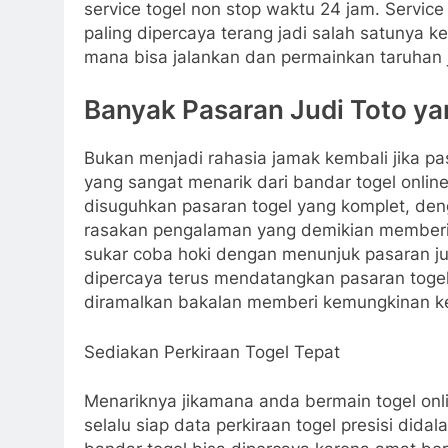
service togel non stop waktu 24 jam. Service
paling dipercaya terang jadi salah satunya k
mana bisa jalankan dan permainkan taruhan j
Banyak Pasaran Judi Toto ya
Bukan menjadi rahasia jamak kembali jika pa
yang sangat menarik dari bandar togel online
disuguhkan pasaran togel yang komplet, deng
rasakan pengalaman yang demikian memberik
sukar coba hoki dengan menunjuk pasaran jud
dipercaya terus mendatangkan pasaran togel
diramalkan bakalan memberi kemungkinan k
Sediakan Perkiraan Togel Tepat
Menariknya jikamana anda bermain togel onli
selalu siap data perkiraan togel presisi dida