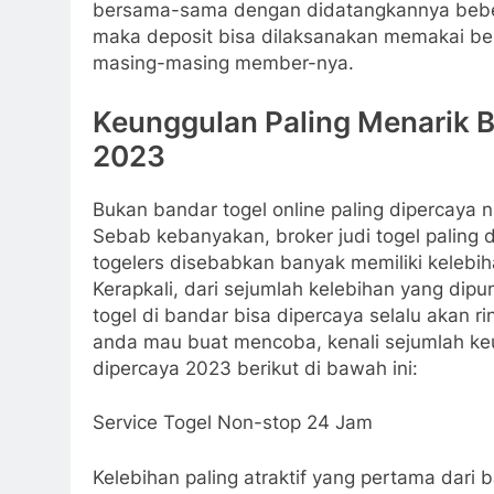
bersama-sama dengan didatangkannya bebe
maka deposit bisa dilaksanakan memakai be
masing-masing member-nya.
Keunggulan Paling Menarik B
2023
Bukan bandar togel online paling dipercaya n
Sebab kebanyakan, broker judi togel paling
togelers disebabkan banyak memiliki kelebih
Kerapkali, dari sejumlah kelebihan yang dipu
togel di bandar bisa dipercaya selalu akan 
anda mau buat mencoba, kenali sejumlah keu
dipercaya 2023 berikut di bawah ini:
Service Togel Non-stop 24 Jam
Kelebihan paling atraktif yang pertama dari 