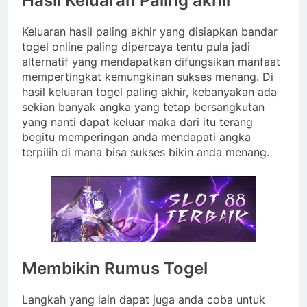
Hasil Keluaran Paling akhir
Keluaran hasil paling akhir yang disiapkan bandar
togel online paling dipercaya tentu pula jadi
alternatif yang mendapatkan difungsikan manfaat
mempertingkat kemungkinan sukses menang. Di
hasil keluaran togel paling akhir, kebanyakan ada
sekian banyak angka yang tetap bersangkutan
yang nanti dapat keluar maka dari itu terang
begitu memperingan anda mendapati angka
terpilih di mana bisa sukses bikin anda menang.
Membikin Rumus Togel
Langkah yang lain dapat juga anda coba untuk