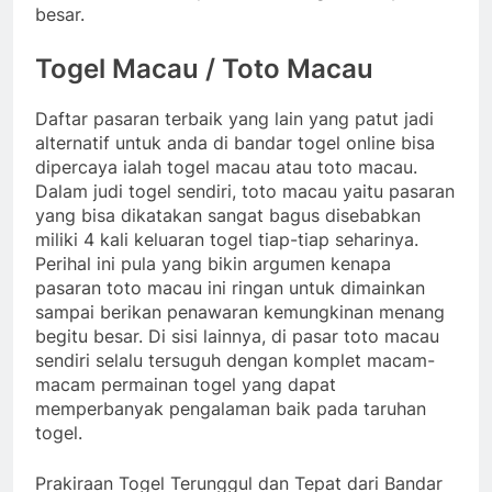
besar.
Togel Macau / Toto Macau
Daftar pasaran terbaik yang lain yang patut jadi
alternatif untuk anda di bandar togel online bisa
dipercaya ialah togel macau atau toto macau.
Dalam judi togel sendiri, toto macau yaitu pasaran
yang bisa dikatakan sangat bagus disebabkan
miliki 4 kali keluaran togel tiap-tiap seharinya.
Perihal ini pula yang bikin argumen kenapa
pasaran toto macau ini ringan untuk dimainkan
sampai berikan penawaran kemungkinan menang
begitu besar. Di sisi lainnya, di pasar toto macau
sendiri selalu tersuguh dengan komplet macam-
macam permainan togel yang dapat
memperbanyak pengalaman baik pada taruhan
togel.
Prakiraan Togel Terunggul dan Tepat dari Bandar