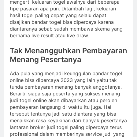
mengerti keluaran togel awalnya dari beberapa
tipe pasaran apa pun. Ditambah lagi, keluaran
hasil togel paling cepat yang selalu dapat
disajikan bandar togel bisa dipercaya karena
diantaranya sebab sudah membawa skema yang
bernama live result atau live draw.
Tak Menangguhkan Pembayaran
Menang Pesertanya
Ada pula yang menjadi keunggulan bandar togel
online bisa dipercaya 2023 yang lain yaitu tak
tunda pembayaran menang banyak anggotanya.
Berarti, siapa saja peserta yang sukses menang
judi togel online akan dibayarkan atau peroleh
pembayaran langsung di waktu itu juga. Hal
tersebut tentunya jadi satu diantara yang bisa
menaikkan rasa keyakinan dari banyak pesertanya
lantaran broker judi togel paling dipercaya terus
professional dalam memberinya service judi yang