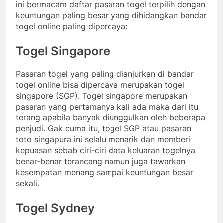
ini bermacam daftar pasaran togel terpilih dengan
keuntungan paling besar yang dihidangkan bandar
togel online paling dipercaya:
Togel Singapore
Pasaran togel yang paling dianjurkan di bandar
togel online bisa dipercaya merupakan togel
singapore (SGP). Togel singapore merupakan
pasaran yang pertamanya kali ada maka dari itu
terang apabila banyak diunggulkan oleh beberapa
penjudi. Gak cuma itu, togel SGP atau pasaran
toto singapura ini selalu menarik dan memberi
kepuasan sebab ciri-ciri data keluaran togelnya
benar-benar terancang namun juga tawarkan
kesempatan menang sampai keuntungan besar
sekali.
Togel Sydney