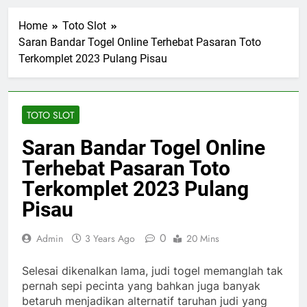
Home
Toto Slot
Saran Bandar Togel Online Terhebat Pasaran Toto
Terkomplet 2023 Pulang Pisau
TOTO SLOT
Saran Bandar Togel Online
Terhebat Pasaran Toto
Terkomplet 2023 Pulang
Pisau
0
Admin
3 Years Ago
20 Mins
Selesai dikenalkan lama, judi togel memanglah tak
pernah sepi pecinta yang bahkan juga banyak
betaruh menjadikan alternatif taruhan judi yang