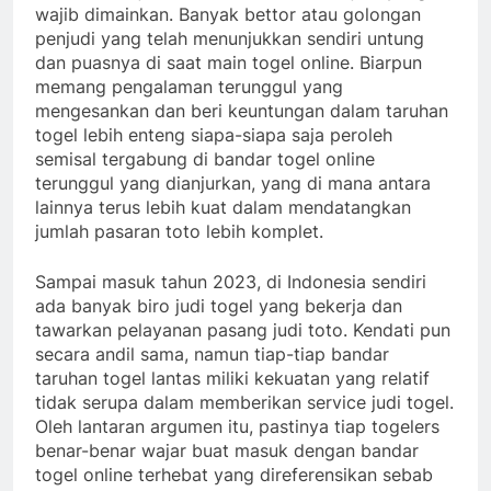
wajib dimainkan. Banyak bettor atau golongan
penjudi yang telah menunjukkan sendiri untung
dan puasnya di saat main togel online. Biarpun
memang pengalaman terunggul yang
mengesankan dan beri keuntungan dalam taruhan
togel lebih enteng siapa-siapa saja peroleh
semisal tergabung di bandar togel online
terunggul yang dianjurkan, yang di mana antara
lainnya terus lebih kuat dalam mendatangkan
jumlah pasaran toto lebih komplet.
Sampai masuk tahun 2023, di Indonesia sendiri
ada banyak biro judi togel yang bekerja dan
tawarkan pelayanan pasang judi toto. Kendati pun
secara andil sama, namun tiap-tiap bandar
taruhan togel lantas miliki kekuatan yang relatif
tidak serupa dalam memberikan service judi togel.
Oleh lantaran argumen itu, pastinya tiap togelers
benar-benar wajar buat masuk dengan bandar
togel online terhebat yang direferensikan sebab