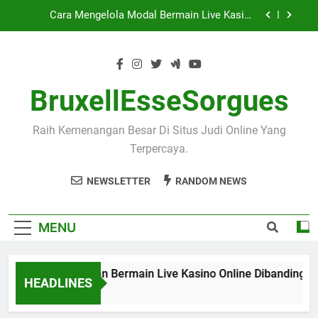
Skip
Daftar Game Live Kasino Online Paling
to
Menguntungkan dengan Jackpot Terbesar 2026:
Panduan Lengkap untuk Menang Besar
content
Mengapa Live Kasino Online Semakin Populer di
Indonesia Sepanjang Tahun 2026? Faktor-Faktor
Utama dan Dampaknya
Kelebihan Bermain Live Kasino Online
Dibandingkan Kasino Konvensional di 2026:
BruxellEsseSorgues
Analisis dan Manfaatnya
Cara Mengelola Modal Bermain Live Kasino
Online Agar Tetap Bertahan Lama di Tahun 2026
Raih Kemenangan Besar Di Situs Judi Online Yang
Daftar Game Live Kasino Online Paling
Terpercaya.
Menguntungkan dengan Jackpot Terbesar 2026:
Panduan Lengkap untuk Menang Besar
Mengapa Live Kasino Online Semakin Populer di
NEWSLETTER
RANDOM NEWS
Indonesia Sepanjang Tahun 2026? Faktor-Faktor
Utama dan Dampaknya
MENU
Kelebihan Bermain Live Kasino Online Dibandingkan Ka
HEADLINES
2 Days Ago