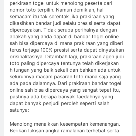
perkiraan togel untuk menolong peserta cari
nomor toto terpilih. Namun demikian, hal
semacam itu tak serentak jika prakiraan yang
dikasihkan bandar judi selalu presisi serta dapat
dipercayakan. Tidak serupa perihalnya dengan
apakah yang anda dapat di bandar togel online
sah bisa dipercaya di mana prakiraan yang diberi
terus terjaga 100% presisi serta dapat dinyatakan
orisinalitasnya. Ditambah lagi, prakiraan agen judi
toto paling dipercaya tentunya telah dikerjakan
hitungan yang baik sekali dan bahkan ada untuk
seluruhnya macam pasaran toto mana saja yang
ada pada dalamnya. Dari prakiraan bandar togel
online sah bisa dipercaya yang sangat tepat itu,
pastinya ada berapa banyak faedahnya yang
dapat banyak penjudi peroleh seperti salah
satunya:
Menolong menaikkan kesempatan kemenangan.
Berikan lukisan angka ramalanan terhebat serta