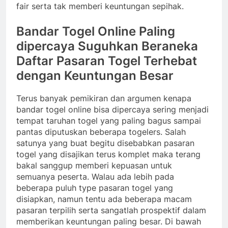
fair serta tak memberi keuntungan sepihak.
Bandar Togel Online Paling
dipercaya Suguhkan Beraneka
Daftar Pasaran Togel Terhebat
dengan Keuntungan Besar
Terus banyak pemikiran dan argumen kenapa
bandar togel online bisa dipercaya sering menjadi
tempat taruhan togel yang paling bagus sampai
pantas diputuskan beberapa togelers. Salah
satunya yang buat begitu disebabkan pasaran
togel yang disajikan terus komplet maka terang
bakal sanggup memberi kepuasan untuk
semuanya peserta. Walau ada lebih pada
beberapa puluh type pasaran togel yang
disiapkan, namun tentu ada beberapa macam
pasaran terpilih serta sangatlah prospektif dalam
memberikan keuntungan paling besar. Di bawah