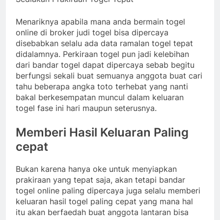
Menariknya apabila mana anda bermain togel
online di broker judi togel bisa dipercaya
disebabkan selalu ada data ramalan togel tepat
didalamnya. Perkiraan togel pun jadi kelebihan
dari bandar togel dapat dipercaya sebab begitu
berfungsi sekali buat semuanya anggota buat cari
tahu beberapa angka toto terhebat yang nanti
bakal berkesempatan muncul dalam keluaran
togel fase ini hari maupun seterusnya.
Memberi Hasil Keluaran Paling
cepat
Bukan karena hanya oke untuk menyiapkan
prakiraan yang tepat saja, akan tetapi bandar
togel online paling dipercaya juga selalu memberi
keluaran hasil togel paling cepat yang mana hal
itu akan berfaedah buat anggota lantaran bisa