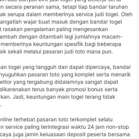
un secara peranan sama, tetapi tiap bandar taruhan
idak serupa dalam memberinya service judi togel. Oleh
s sangatlah wajar buat masuk dengan bandar togel
apat rasakan pengalaman paling mengesankan
 Ditambah dengan ditambah lagi jumlahnya macam-
 memberinya keuntungan spesifik bagi beberapa
ik sekali melalui pasaran judi toto mana pun.
han togel yang tangguh dan dapat dipercaya, bandar
menyuguhkan pasaran toto yang komplet serta menarik
a bettor yang tergabung didalamnya sangat dapat
 dikarenakan terus banyak promosi bonus serta
kan. Jadi, keuntungan main togel terang tidak
.
nline terhebat pasaran toto terkomplet selalu
service paling terintegrasi waktu 24 jam non-stop
ercaya juga jamin keluasaan deposit peserta bersama