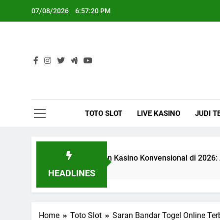
Skip
07/08/2026
6:57:21 PM
to
content
Me
K
TOTO SLOT
LIVE KASINO
JUDI T
Me
nline Dibandingkan Kasino Konvensional di 2026: Analisis da
HEADLINES
Home
Toto Slot
Saran Bandar Togel Online Te