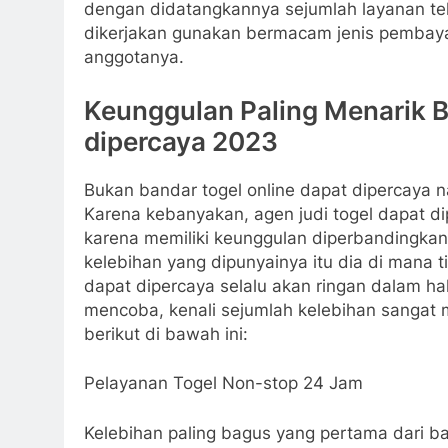
dengan didatangkannya sejumlah layanan te
dikerjakan gunakan bermacam jenis pembay
anggotanya.
Keunggulan Paling Menarik B
dipercaya 2023
Bukan bandar togel online dapat dipercaya n
Karena kebanyakan, agen judi togel dapat d
karena memiliki keunggulan diperbandingkan b
kelebihan yang dipunyainya itu dia di mana t
dapat dipercaya selalu akan ringan dalam ha
mencoba, kenali sejumlah kelebihan sangat m
berikut di bawah ini:
Pelayanan Togel Non-stop 24 Jam
Kelebihan paling bagus yang pertama dari b