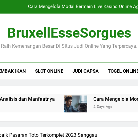
Cara Mengelola Modal Bermain Live Kasino Online Ag
Daftar Game Live Kasino Online Paling Menguntungkan dengan Ja
BruxellEsseSorgues
ngapa Live Kasino Online Semakin Populer di Indonesia Sepanjang
Raih Kemenangan Besar Di Situs Judi Online Yang Terpercaya.
elebihan Bermain Live Kasino Online Dibandingkan Kasino Konvensi
Cara Mengelola Modal Bermain Live Kasino Online Ag
EMBAK IKAN
SLOT ONLINE
JUDI CAPSA
TOGEL ONLIN
Daftar Game Live Kasino Online Paling Menguntungkan dengan Ja
ngapa Live Kasino Online Semakin Populer di Indonesia Sepanjang
n Manfaatnya
Cara Mengelola Modal Bermain L
2 Days Ago
rbaik Pasaran Toto Terkomplet 2023 Sanggau