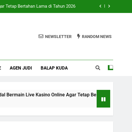
ar Tetap Bertahan Lama di Tahun 2026
ckpot Terbesar 2026: Panduan Lengkap
untuk Menang Besar
 Tahun 2026? Faktor-Faktor Utama dan
NEWSLETTER
RANDOM NEWS
Dampaknya
onal di 2026: Analisis dan Manfaatnya
ar Tetap Bertahan Lama di Tahun 2026
E
AGEN JUDI
BALAP KUDA
ckpot Terbesar 2026: Panduan Lengkap
untuk Menang Besar
 Tahun 2026? Faktor-Faktor Utama dan
Dampaknya
ive Kasino Online Agar Tetap Bertahan Lama di Tahun 2026