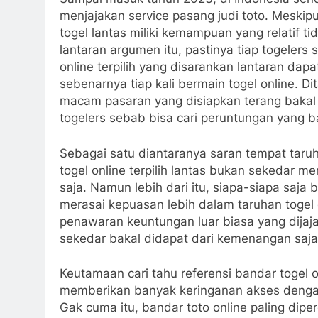
menjajakan service pasang judi toto. Meskip
togel lantas miliki kemampuan yang relatif t
lantaran argumen itu, pastinya tiap togeler
online terpilih yang disarankan lantaran d
sebenarnya tiap kali bermain togel online.
macam pasaran yang disiapkan terang bakal
togelers sebab bisa cari peruntungan yang ba
Sebagai satu diantaranya saran tempat taru
togel online terpilih lantas bukan sekedar 
saja. Namun lebih dari itu, siapa-siapa saj
merasai kepuasan lebih dalam taruhan togel
penawaran keuntungan luar biasa yang dijaja
sekedar bakal didapat dari kemenangan saja
Keutamaan cari tahu referensi bandar togel o
memberikan banyak keringanan akses dengan 
Gak cuma itu, bandar toto online paling dip