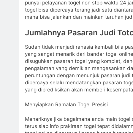
punyai pelayanan togel non stop waktu 24 ja
togel bisa dipercaya terang jadi satu dianta
mana bisa jalankan dan mainkan taruhan judi 
Jumlahnya Pasaran Judi Toto
Sudah tidak menjadi rahasia kembali bila pa
yang sangat menarik dari bandar togel online
disuguhkan pasaran togel yang komplet, deng
pengalaman yang demikian mengesankan dala
peruntungan dengan menunjuk pasaran judi t
dipercaya selalu mendatangkan pasaran toge
yang diprediksikan akan memberi kesempata
Menyiapkan Ramalan Togel Presisi
Menariknya jika bagaimana anda main togel o
terus siap info prakiraan togel tepat didala