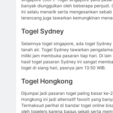
banyak diunggulkan oleh beberapa penjudi. G
ini selalu menarik serta mengesankan sebab c
terancang juga tawarkan kemungkinan menan
Togel Sydney
Selainnya togel singapore, ada togel Sydney
tanah air. Togel Sydney tawarkan pengalama
miliki jam membuka pasaran tiap hari. Di la
hasil togel pasaran Sydney ini sangat memba
togel di siang hari, pasnya jam 13:50 WIB.
Togel Hongkong
Dijumpai jadi pasaran togel paling besar ke
Hongkong ini jadi alternatif favorit yang ban
Termaksud perihal di bandar togel online bis
oleh togelers karena bagus sekali serta me