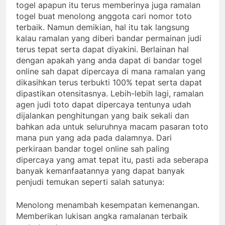
togel apapun itu terus memberinya juga ramalan
togel buat menolong anggota cari nomor toto
terbaik. Namun demikian, hal itu tak langsung
kalau ramalan yang diberi bandar permainan judi
terus tepat serta dapat diyakini. Berlainan hal
dengan apakah yang anda dapat di bandar togel
online sah dapat dipercaya di mana ramalan yang
dikasihkan terus terbukti 100% tepat serta dapat
dipastikan otensitasnya. Lebih-lebih lagi, ramalan
agen judi toto dapat dipercaya tentunya udah
dijalankan penghitungan yang baik sekali dan
bahkan ada untuk seluruhnya macam pasaran toto
mana pun yang ada pada dalamnya. Dari
perkiraan bandar togel online sah paling
dipercaya yang amat tepat itu, pasti ada seberapa
banyak kemanfaatannya yang dapat banyak
penjudi temukan seperti salah satunya:
Menolong menambah kesempatan kemenangan.
Memberikan lukisan angka ramalanan terbaik