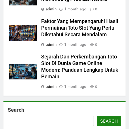
admin
1 month ago
0
Faktor Yang Mempengaruhi Hasil
Permainan Toto Slot Yang Perlu
Diketahui Secara Mendalam
admin
1 month ago
0
Sejarah Dan Perkembangan Toto
Slot Di Dunia Game Online
Modern: Panduan Lengkap Untuk
Pemain
admin
1 month ago
0
Search
SEARCH