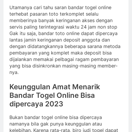
Utamanya cari tahu saran bandar togel online
terhebat pasaran toto terkomplet selalu
memberinya banyak keringanan akses dengan
servis paling terintegrasi waktu 24 jam non stop
Gak itu saja, bandar toto online dapat dipercaya
lantas jamin keringanan deposit anggota dan
dengan didatangkannya beberapa sarana metoda
pembayaran yang komplet maka deposit bisa
dijalankan memakai pelbagai ragam pembayaran
yang bisa disinkronkan masing-masing member-
nya.
Keunggulan Amat Menarik
Bandar Togel Online Bisa
dipercaya 2023
Bukan bandar togel online bisa dipercaya
namanya bila gak punya keunggulan atau
kelebihan. Karena rata-rata, biro judi togel dapat