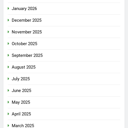
January 2026
December 2025
November 2025
October 2025
September 2025
August 2025
July 2025
June 2025
May 2025
April 2025
March 2025