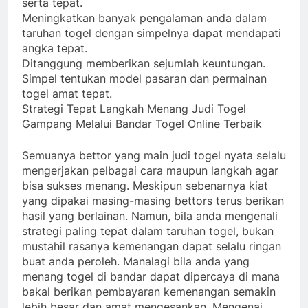
serta tepat.
Meningkatkan banyak pengalaman anda dalam
taruhan togel dengan simpelnya dapat mendapati
angka tepat.
Ditanggung memberikan sejumlah keuntungan.
Simpel tentukan model pasaran dan permainan
togel amat tepat.
Strategi Tepat Langkah Menang Judi Togel
Gampang Melalui Bandar Togel Online Terbaik
Semuanya bettor yang main judi togel nyata selalu
mengerjakan pelbagai cara maupun langkah agar
bisa sukses menang. Meskipun sebenarnya kiat
yang dipakai masing-masing bettors terus berikan
hasil yang berlainan. Namun, bila anda mengenali
strategi paling tepat dalam taruhan togel, bukan
mustahil rasanya kemenangan dapat selalu ringan
buat anda peroleh. Manalagi bila anda yang
menang togel di bandar dapat dipercaya di mana
bakal berikan pembayaran kemenangan semakin
lebih besar dan amat mengesankan. Mengenai