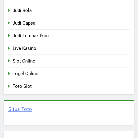
Judi Bola
Judi Capsa
Judi Tembak Ikan
Live Kasino
Slot Online
Togel Online
Toto Slot
Situs Toto