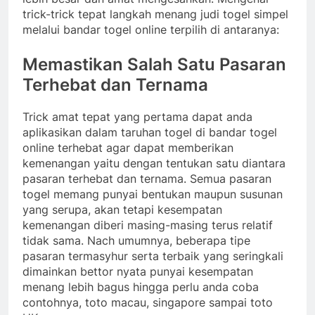
trick-trick tepat langkah menang judi togel simpel
melalui bandar togel online terpilih di antaranya:
Memastikan Salah Satu Pasaran
Terhebat dan Ternama
Trick amat tepat yang pertama dapat anda
aplikasikan dalam taruhan togel di bandar togel
online terhebat agar dapat memberikan
kemenangan yaitu dengan tentukan satu diantara
pasaran terhebat dan ternama. Semua pasaran
togel memang punyai bentukan maupun susunan
yang serupa, akan tetapi kesempatan
kemenangan diberi masing-masing terus relatif
tidak sama. Nach umumnya, beberapa tipe
pasaran termasyhur serta terbaik yang seringkali
dimainkan bettor nyata punyai kesempatan
menang lebih bagus hingga perlu anda coba
contohnya, toto macau, singapore sampai toto