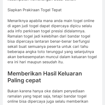
Siapkan Prakiraan Togel Tepat
Menariknya apabila mana anda main togel online
di agen judi togel dapat dipercaya dipicu selalu
ada info perkiraan togel presisi didalamnya.
Ramalan togel jadi kelebihan dari bandar togel
bisa dipercaya lantaran benar-benar berfungsi
sekali buat semuanya peserta untuk cari tahu
beberapa angka toto terunggul yang selanjutnya
akan berkesempatan muncul dalam keluaran togel
era ini hari maupun sesudah itu.
Memberikan Hasil Keluaran
Paling cepat
Bukan karena hanya oke dalam penyediaan
ramalan yang tepat saja, tetapi bandar togel
online bisa dipercaya juga selalu memberikan