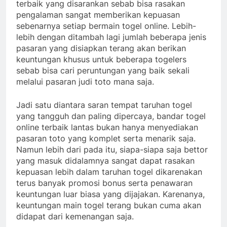
terbaik yang disarankan sebab bisa rasakan
pengalaman sangat memberikan kepuasan
sebenarnya setiap bermain togel online. Lebih-
lebih dengan ditambah lagi jumlah beberapa jenis
pasaran yang disiapkan terang akan berikan
keuntungan khusus untuk beberapa togelers
sebab bisa cari peruntungan yang baik sekali
melalui pasaran judi toto mana saja.
Jadi satu diantara saran tempat taruhan togel
yang tangguh dan paling dipercaya, bandar togel
online terbaik lantas bukan hanya menyediakan
pasaran toto yang komplet serta menarik saja.
Namun lebih dari pada itu, siapa-siapa saja bettor
yang masuk didalamnya sangat dapat rasakan
kepuasan lebih dalam taruhan togel dikarenakan
terus banyak promosi bonus serta penawaran
keuntungan luar biasa yang dijajakan. Karenanya,
keuntungan main togel terang bukan cuma akan
didapat dari kemenangan saja.