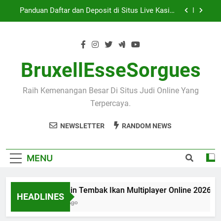
Skip
Memulai Permainan Anda
Analisis Tren Teknologi Live Kasino Online yang
to
Mengubah Pengalaman Bermain 2026 Dengan
Inovasi Terkini
content
Kelebihan Bermain Live Kasino Online
Dibandingkan Kasino Konvensional di 2026:
Analisis dan Manfaatnya
Cara Main Tembak Ikan Multiplayer Online 2026
Biar Jackpot Terus: Strategi Menang Efektif
BruxellEsseSorgues
Panduan Daftar dan Deposit di Situs Live Kasino
Online Resmi Tahun 2026: Langkah Mudah untuk
Raih Kemenangan Besar Di Situs Judi Online Yang
Memulai Permainan Anda
Analisis Tren Teknologi Live Kasino Online yang
Terpercaya.
Mengubah Pengalaman Bermain 2026 Dengan
Inovasi Terkini
Kelebihan Bermain Live Kasino Online
NEWSLETTER
RANDOM NEWS
Dibandingkan Kasino Konvensional di 2026:
Analisis dan Manfaatnya
MENU
Cara Main Tembak Ikan Multiplayer Online 2026 Biar Ja
HEADLINES
22 Hours Ago