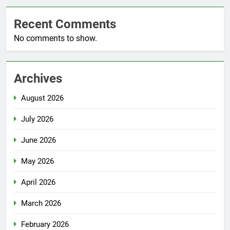
Recent Comments
No comments to show.
Archives
August 2026
July 2026
June 2026
May 2026
April 2026
March 2026
February 2026