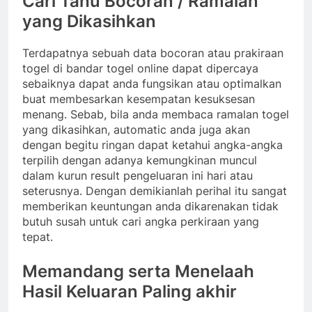
Cari Tahu Bocoran / Ramalan
yang Dikasihkan
Terdapatnya sebuah data bocoran atau prakiraan
togel di bandar togel online dapat dipercaya
sebaiknya dapat anda fungsikan atau optimalkan
buat membesarkan kesempatan kesuksesan
menang. Sebab, bila anda membaca ramalan togel
yang dikasihkan, automatic anda juga akan
dengan begitu ringan dapat ketahui angka-angka
terpilih dengan adanya kemungkinan muncul
dalam kurun result pengeluaran ini hari atau
seterusnya. Dengan demikianlah perihal itu sangat
memberikan keuntungan anda dikarenakan tidak
butuh susah untuk cari angka perkiraan yang
tepat.
Memandang serta Menelaah
Hasil Keluaran Paling akhir