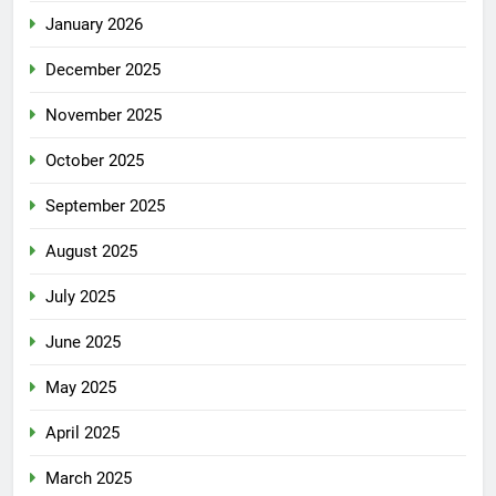
January 2026
December 2025
November 2025
October 2025
September 2025
August 2025
July 2025
June 2025
May 2025
April 2025
March 2025