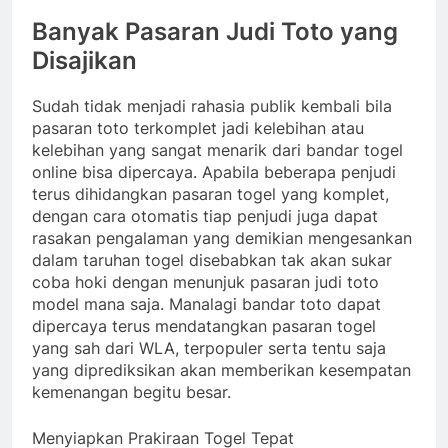
Banyak Pasaran Judi Toto yang
Disajikan
Sudah tidak menjadi rahasia publik kembali bila
pasaran toto terkomplet jadi kelebihan atau
kelebihan yang sangat menarik dari bandar togel
online bisa dipercaya. Apabila beberapa penjudi
terus dihidangkan pasaran togel yang komplet,
dengan cara otomatis tiap penjudi juga dapat
rasakan pengalaman yang demikian mengesankan
dalam taruhan togel disebabkan tak akan sukar
coba hoki dengan menunjuk pasaran judi toto
model mana saja. Manalagi bandar toto dapat
dipercaya terus mendatangkan pasaran togel
yang sah dari WLA, terpopuler serta tentu saja
yang diprediksikan akan memberikan kesempatan
kemenangan begitu besar.
Menyiapkan Prakiraan Togel Tepat