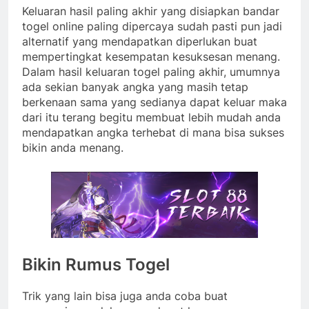
Keluaran hasil paling akhir yang disiapkan bandar
togel online paling dipercaya sudah pasti pun jadi
alternatif yang mendapatkan diperlukan buat
mempertingkat kesempatan kesuksesan menang.
Dalam hasil keluaran togel paling akhir, umumnya
ada sekian banyak angka yang masih tetap
berkenaan sama yang sedianya dapat keluar maka
dari itu terang begitu membuat lebih mudah anda
mendapatkan angka terhebat di mana bisa sukses
bikin anda menang.
Bikin Rumus Togel
Trik yang lain bisa juga anda coba buat