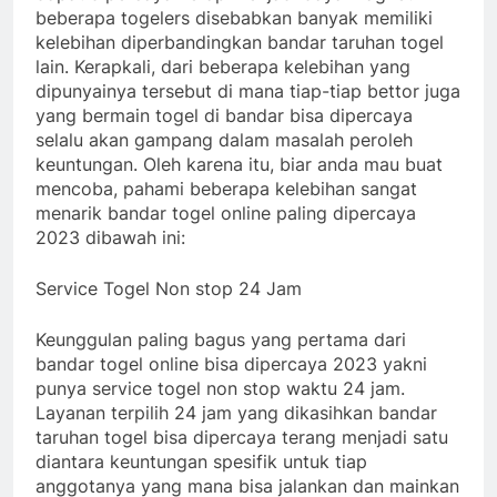
beberapa togelers disebabkan banyak memiliki
kelebihan diperbandingkan bandar taruhan togel
lain. Kerapkali, dari beberapa kelebihan yang
dipunyainya tersebut di mana tiap-tiap bettor juga
yang bermain togel di bandar bisa dipercaya
selalu akan gampang dalam masalah peroleh
keuntungan. Oleh karena itu, biar anda mau buat
mencoba, pahami beberapa kelebihan sangat
menarik bandar togel online paling dipercaya
2023 dibawah ini:
Service Togel Non stop 24 Jam
Keunggulan paling bagus yang pertama dari
bandar togel online bisa dipercaya 2023 yakni
punya service togel non stop waktu 24 jam.
Layanan terpilih 24 jam yang dikasihkan bandar
taruhan togel bisa dipercaya terang menjadi satu
diantara keuntungan spesifik untuk tiap
anggotanya yang mana bisa jalankan dan mainkan