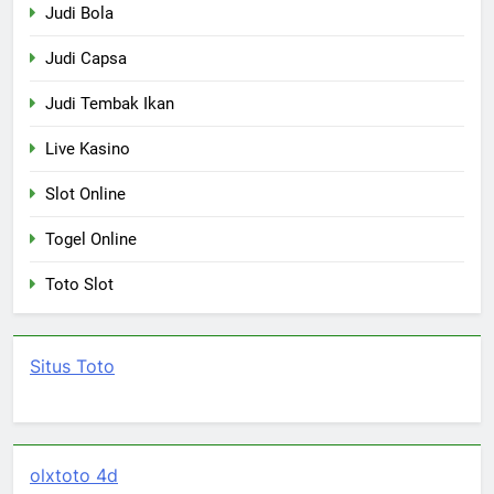
Judi Bola
Judi Capsa
Judi Tembak Ikan
Live Kasino
Slot Online
Togel Online
Toto Slot
Situs Toto
olxtoto 4d