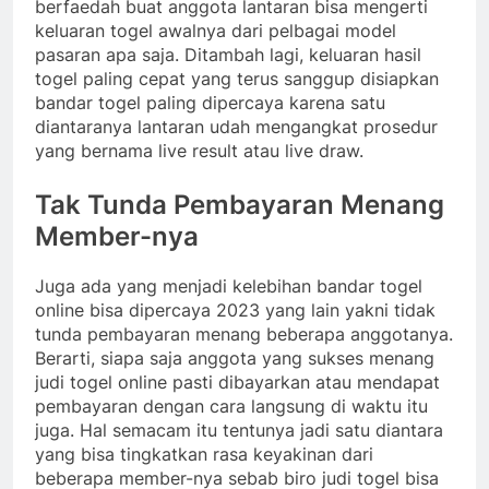
berfaedah buat anggota lantaran bisa mengerti
keluaran togel awalnya dari pelbagai model
pasaran apa saja. Ditambah lagi, keluaran hasil
togel paling cepat yang terus sanggup disiapkan
bandar togel paling dipercaya karena satu
diantaranya lantaran udah mengangkat prosedur
yang bernama live result atau live draw.
Tak Tunda Pembayaran Menang
Member-nya
Juga ada yang menjadi kelebihan bandar togel
online bisa dipercaya 2023 yang lain yakni tidak
tunda pembayaran menang beberapa anggotanya.
Berarti, siapa saja anggota yang sukses menang
judi togel online pasti dibayarkan atau mendapat
pembayaran dengan cara langsung di waktu itu
juga. Hal semacam itu tentunya jadi satu diantara
yang bisa tingkatkan rasa keyakinan dari
beberapa member-nya sebab biro judi togel bisa