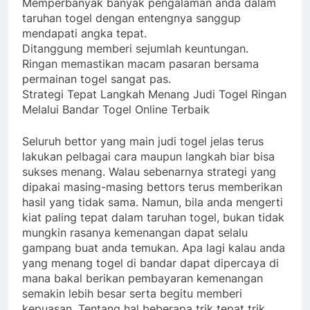
Memperbanyak banyak pengalaman anda dalam
taruhan togel dengan entengnya sanggup
mendapati angka tepat.
Ditanggung memberi sejumlah keuntungan.
Ringan memastikan macam pasaran bersama
permainan togel sangat pas.
Strategi Tepat Langkah Menang Judi Togel Ringan
Melalui Bandar Togel Online Terbaik
Seluruh bettor yang main judi togel jelas terus
lakukan pelbagai cara maupun langkah biar bisa
sukses menang. Walau sebenarnya strategi yang
dipakai masing-masing bettors terus memberikan
hasil yang tidak sama. Namun, bila anda mengerti
kiat paling tepat dalam taruhan togel, bukan tidak
mungkin rasanya kemenangan dapat selalu
gampang buat anda temukan. Apa lagi kalau anda
yang menang togel di bandar dapat dipercaya di
mana bakal berikan pembayaran kemenangan
semakin lebih besar serta begitu memberi
kepuasan. Tentang hal beberapa trik tepat trik