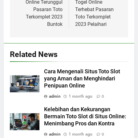
Online Terunggul
Togel Online
Pasaran Toto
Terhebat Pasaran
Terkomplet 2023
Toto Terkomplet
Buntok
2023 Pelaihari
Related News
Cara Mengenali Situs Toto Slot
yang Aman dan Menghindari
Penipuan Online
admin
1 month ago
0
Kelebihan dan Kekurangan
Bermain Toto Slot di Situs Online:
Menimbang Pros dan Kontra
admin
1 month ago
0