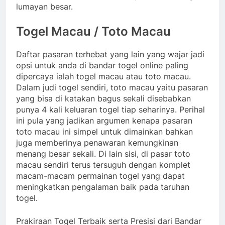
lumayan besar.
Togel Macau / Toto Macau
Daftar pasaran terhebat yang lain yang wajar jadi
opsi untuk anda di bandar togel online paling
dipercaya ialah togel macau atau toto macau.
Dalam judi togel sendiri, toto macau yaitu pasaran
yang bisa di katakan bagus sekali disebabkan
punya 4 kali keluaran togel tiap seharinya. Perihal
ini pula yang jadikan argumen kenapa pasaran
toto macau ini simpel untuk dimainkan bahkan
juga memberinya penawaran kemungkinan
menang besar sekali. Di lain sisi, di pasar toto
macau sendiri terus tersuguh dengan komplet
macam-macam permainan togel yang dapat
meningkatkan pengalaman baik pada taruhan
togel.
Prakiraan Togel Terbaik serta Presisi dari Bandar