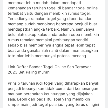
membuat lebih mudah dalam mendapati
kemenangan taruhan togel di bandar togel online
terhebat yaitu dengan membikin rumus togel.
Tersedianya ramalan togel yang diberi bandar
memang sudah menolong beberapa penjudi buat
mendapatkan angka terbaik. Namun, semuanya
belumlah cukup kalau anda belum coba membikin
rumus ramalan memakai perhitungan sendiri
sebab bisa memberinya angka tepat lebih tepat
buat anda gunakanlah nanti dalam memasangkan
toto biar lebih mempunyai potensi menang.
Link Daftar Bandar Togel Online Sah Teranyar
2023 Bet Paling murah
Prinsip taruhan judi togel yang diharapkan banyak
penjudi kebanyakan tidak cuma dari kemenangan
maupun berapakah keuntungan yang dijajakan
saja. Lebih dari pada itu, soal yang membikin
simpel main judi togel pula jadi yang terus diingini