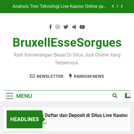
Skip
Inovasi Terkini
Kelebihan Bermain Live Kasino Online
to
Dibandingkan Kasino Konvensional di 2026:
Analisis dan Manfaatnya
content
Cara Mengelola Modal Bermain Live Kasino
Online Agar Tetap Bertahan Lama di Tahun 2026
Panduan Daftar dan Deposit di Situs Live Kasino
Online Resmi Tahun 2026: Langkah Mudah untuk
BruxellEsseSorgues
Memulai Permainan Anda
Analisis Tren Teknologi Live Kasino Online yang
Mengubah Pengalaman Bermain 2026 Dengan
Raih Kemenangan Besar Di Situs Judi Online Yang
Inovasi Terkini
Kelebihan Bermain Live Kasino Online
Terpercaya.
Dibandingkan Kasino Konvensional di 2026:
Analisis dan Manfaatnya
Cara Mengelola Modal Bermain Live Kasino
NEWSLETTER
RANDOM NEWS
Online Agar Tetap Bertahan Lama di Tahun 2026
MENU
Panduan Daftar dan Deposit di Situs Live Kasino Onl
HEADLINES
10 Hours Ago