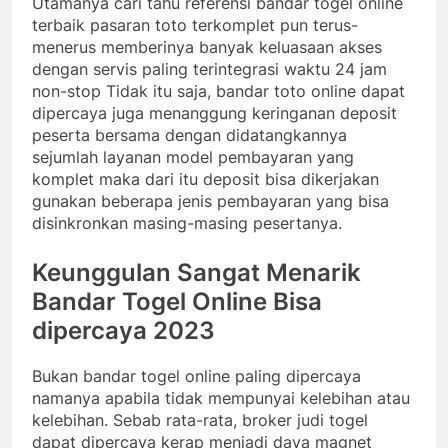
Utamanya cari tahu referensi bandar togel online
terbaik pasaran toto terkomplet pun terus-
menerus memberinya banyak keluasaan akses
dengan servis paling terintegrasi waktu 24 jam
non-stop Tidak itu saja, bandar toto online dapat
dipercaya juga menanggung keringanan deposit
peserta bersama dengan didatangkannya
sejumlah layanan model pembayaran yang
komplet maka dari itu deposit bisa dikerjakan
gunakan beberapa jenis pembayaran yang bisa
disinkronkan masing-masing pesertanya.
Keunggulan Sangat Menarik
Bandar Togel Online Bisa
dipercaya 2023
Bukan bandar togel online paling dipercaya
namanya apabila tidak mempunyai kelebihan atau
kelebihan. Sebab rata-rata, broker judi togel
dapat dipercaya kerap menjadi daya magnet