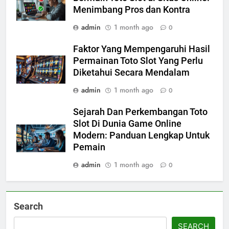
Menimbang Pros dan Kontra
admin
1 month ago
0
Faktor Yang Mempengaruhi Hasil
Permainan Toto Slot Yang Perlu
Diketahui Secara Mendalam
admin
1 month ago
0
Sejarah Dan Perkembangan Toto
Slot Di Dunia Game Online
Modern: Panduan Lengkap Untuk
Pemain
admin
1 month ago
0
Search
SEARCH