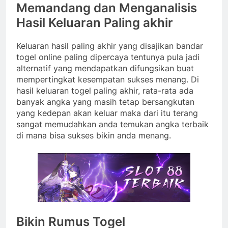
Memandang dan Menganalisis
Hasil Keluaran Paling akhir
Keluaran hasil paling akhir yang disajikan bandar
togel online paling dipercaya tentunya pula jadi
alternatif yang mendapatkan difungsikan buat
mempertingkat kesempatan sukses menang. Di
hasil keluaran togel paling akhir, rata-rata ada
banyak angka yang masih tetap bersangkutan
yang kedepan akan keluar maka dari itu terang
sangat memudahkan anda temukan angka terbaik
di mana bisa sukses bikin anda menang.
Bikin Rumus Togel