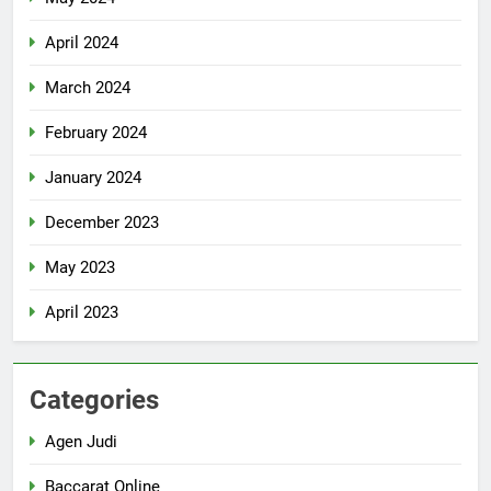
April 2024
March 2024
February 2024
January 2024
December 2023
May 2023
April 2023
Categories
Agen Judi
Baccarat Online