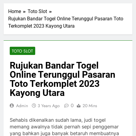
Home
Toto Slot
Rujukan Bandar Togel Online Terunggul Pasaran Toto
Terkomplet 2023 Kayong Utara
TOTO SLOT
Rujukan Bandar Togel
Online Terunggul Pasaran
Toto Terkomplet 2023
Kayong Utara
0
Admin
3 Years Ago
20 Mins
Sehabis dikenalkan sudah lama, judi togel
memang awalnya tidak pernah sepi penggemar
yang bahkan juga banyak betaruh membuatnya