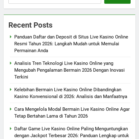
Recent Posts
Panduan Daftar dan Deposit di Situs Live Kasino Online
Resmi Tahun 2026: Langkah Mudah untuk Memulai
Permainan Anda
Analisis Tren Teknologi Live Kasino Online yang
Mengubah Pengalaman Bermain 2026 Dengan Inovasi
Terkini
Kelebihan Bermain Live Kasino Online Dibandingkan
Kasino Konvensional di 2026: Analisis dan Manfaatnya
Cara Mengelola Modal Bermain Live Kasino Online Agar
Tetap Bertahan Lama di Tahun 2026
Daftar Game Live Kasino Online Paling Menguntungkan
dengan Jackpot Terbesar 2026: Panduan Lengkap untuk