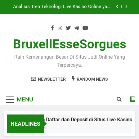
Skip
Inovasi Terkini
Kelebihan Bermain Live Kasino Online
to
Dibandingkan Kasino Konvensional di 2026:
Analisis dan Manfaatnya
content
Cara Mengelola Modal Bermain Live Kasino
Online Agar Tetap Bertahan Lama di Tahun 2026
Panduan Daftar dan Deposit di Situs Live Kasino
Online Resmi Tahun 2026: Langkah Mudah untuk
BruxellEsseSorgues
Memulai Permainan Anda
Analisis Tren Teknologi Live Kasino Online yang
Mengubah Pengalaman Bermain 2026 Dengan
Raih Kemenangan Besar Di Situs Judi Online Yang
Inovasi Terkini
Kelebihan Bermain Live Kasino Online
Terpercaya.
Dibandingkan Kasino Konvensional di 2026:
Analisis dan Manfaatnya
Cara Mengelola Modal Bermain Live Kasino
NEWSLETTER
RANDOM NEWS
Online Agar Tetap Bertahan Lama di Tahun 2026
MENU
Panduan Daftar dan Deposit di Situs Live Kasino Onl
HEADLINES
2 Hours Ago