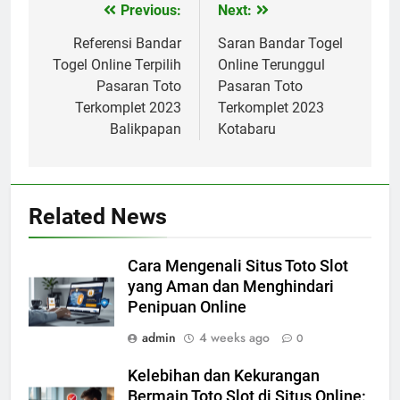
Previous:
Next:
Post
navigation
Referensi Bandar
Saran Bandar Togel
Togel Online Terpilih
Online Terunggul
Pasaran Toto
Pasaran Toto
Terkomplet 2023
Terkomplet 2023
Balikpapan
Kotabaru
Related News
Cara Mengenali Situs Toto Slot
yang Aman dan Menghindari
Penipuan Online
admin
4 weeks ago
0
Kelebihan dan Kekurangan
Bermain Toto Slot di Situs Online: