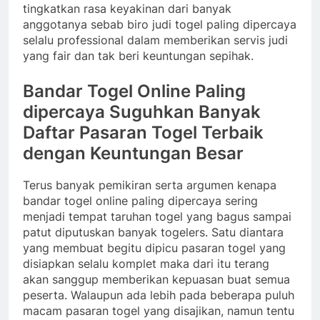
tingkatkan rasa keyakinan dari banyak
anggotanya sebab biro judi togel paling dipercaya
selalu professional dalam memberikan servis judi
yang fair dan tak beri keuntungan sepihak.
Bandar Togel Online Paling
dipercaya Suguhkan Banyak
Daftar Pasaran Togel Terbaik
dengan Keuntungan Besar
Terus banyak pemikiran serta argumen kenapa
bandar togel online paling dipercaya sering
menjadi tempat taruhan togel yang bagus sampai
patut diputuskan banyak togelers. Satu diantara
yang membuat begitu dipicu pasaran togel yang
disiapkan selalu komplet maka dari itu terang
akan sanggup memberikan kepuasan buat semua
peserta. Walaupun ada lebih pada beberapa puluh
macam pasaran togel yang disajikan, namun tentu