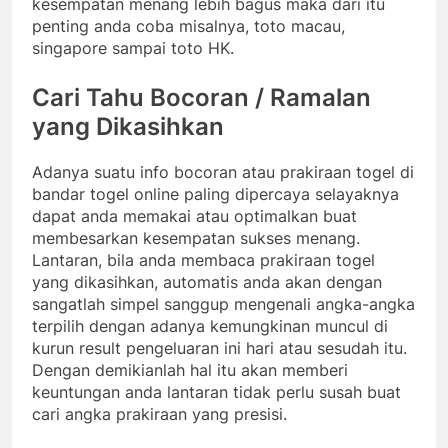
kesempatan menang lebih bagus maka dari itu
penting anda coba misalnya, toto macau,
singapore sampai toto HK.
Cari Tahu Bocoran / Ramalan
yang Dikasihkan
Adanya suatu info bocoran atau prakiraan togel di
bandar togel online paling dipercaya selayaknya
dapat anda memakai atau optimalkan buat
membesarkan kesempatan sukses menang.
Lantaran, bila anda membaca prakiraan togel
yang dikasihkan, automatis anda akan dengan
sangatlah simpel sanggup mengenali angka-angka
terpilih dengan adanya kemungkinan muncul di
kurun result pengeluaran ini hari atau sesudah itu.
Dengan demikianlah hal itu akan memberi
keuntungan anda lantaran tidak perlu susah buat
cari angka prakiraan yang presisi.