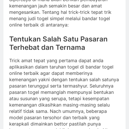
kemenangan jauh semakin besar dan amat
mengesankan. Tentang hal trick-trick tepat trik
menang judi togel simpel melalui bandar togel
online terbaik di antaranya:
Tentukan Salah Satu Pasaran
Terhebat dan Ternama
Trick amat tepat yang pertama dapat anda
aplikasikan dalam taruhan togel di bandar togel
online terbaik agar dapat memberinya
kemenangan yakni dengan tentukan salah satunya
pasaran terunggul serta termashyur. Seluruhnya
pasaran togel memanglah mempunyai bentukan
atau susunan yang serupa, tetapi kesempatan
kemenangan dikasihkan masing-masing selalu
relatif tidak sama. Nach umumnya, beberapa
model pasaran tersohor dan terbaik yang
kerapkali dimainkan bettor pastilah punya