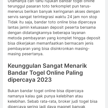
Utamanya cari tahu rujukan bandar togel online
terunggul pasaran toto terkomplet pun terus-
menerus berikan banyak keringanan akses dengan
servis sangat terintegrasi waktu 24 jam non stop
Tidak itu saja, bandar toto online bisa dipercaya
lantas jamin keluasaan deposit peserta bersama
dengan didatangkannya beberapa layanan
metoda pembayaran yang komplet hingga deposit
bisa dikerjakan memanfaatkan bermacam jenis
pembayaran yang bisa disinkronkan masing-
masing pesertanya.
Keunggulan Sangat Menarik
Bandar Togel Online Paling
dipercaya 2023
Bukan bandar togel online bisa dipercaya
namanya kalau gak punya kelebihan atau
kelebihan. Sebab rata-rata, broker judi togel bisa
dipercaya sering jadi daya magnet banyak