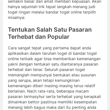
semakin besar dan amat memberi kepuasan. Akan
halnya sejumlah trik tepat langkah menang judi
togel ringan melalui bandar togel online terpilih
misalnya:
Tentukan Salah Satu Pasaran
Terhebat dan Popular
Cara sangat tepat yang pertama dapat anda
aplikasikan dalam taruhan togel di bandar togel
online terbaik agar bisa memberikan kemenangan
yakni dengan tentukan satu diantaranya pasaran
terhebat dan tenar. Seluruh pasaran togel
memanglah mempunyai bentukan atau susunan
yang serupa, akan tetapi kemungkinan
kemenangan diberi masing-masing terus relatif
berlainan. Nach rata-rata, beberapa macam
pasaran termasyhur serta terhebat yang kerapkali
dimainkan bettor pastinya memiliki kesempatan
menang lebih bagus maka dari itu penting anda