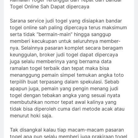
Togel Online Sah Dapat dipercaya
Sarana service judi togel yang disiapkan bandar
togel online sah paling dipercaya terus maksimum
serta tidak “bermain-main” hingga sanggup
memberi kecukupan untuk seluruhnya member-
nya. Selainnya pasaran komplet secara beragam
keunggulan, broker judi togel dapat dipercaya
juga selalu memberinya yang bernama data
ramalan togel terbaik dan tepat maka bisa
menanggung pemain simpel temukan angka toto
terpilih buat terpasang dalam spekulasi. Sebab
apapun juga, pemain yang pengin menang judi
togel dengan tebakan angka yang sesuai nyata
membutuhkan nomor tepat awal kalinya yang
tidak bisa diperoleh cuma dari metode acak atau
menurut hoki saja.
Tak disangkal kalau tiap macam-macam pasaran
togel apa pun selalu memberi juga prakiraan togel