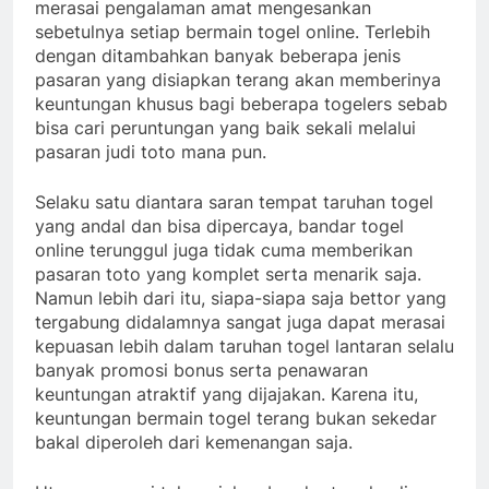
merasai pengalaman amat mengesankan
sebetulnya setiap bermain togel online. Terlebih
dengan ditambahkan banyak beberapa jenis
pasaran yang disiapkan terang akan memberinya
keuntungan khusus bagi beberapa togelers sebab
bisa cari peruntungan yang baik sekali melalui
pasaran judi toto mana pun.
Selaku satu diantara saran tempat taruhan togel
yang andal dan bisa dipercaya, bandar togel
online terunggul juga tidak cuma memberikan
pasaran toto yang komplet serta menarik saja.
Namun lebih dari itu, siapa-siapa saja bettor yang
tergabung didalamnya sangat juga dapat merasai
kepuasan lebih dalam taruhan togel lantaran selalu
banyak promosi bonus serta penawaran
keuntungan atraktif yang dijajakan. Karena itu,
keuntungan bermain togel terang bukan sekedar
bakal diperoleh dari kemenangan saja.