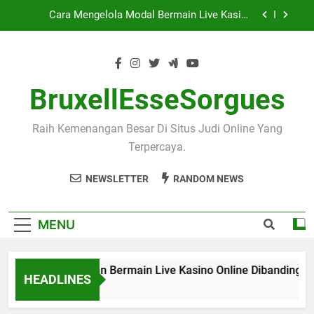
Skip
Daftar Game Live Kasino Online Paling
to
Menguntungkan dengan Jackpot Terbesar 2026:
Panduan Lengkap untuk Menang Besar
content
Mengapa Live Kasino Online Semakin Populer di
Indonesia Sepanjang Tahun 2026? Faktor-Faktor
Utama dan Dampaknya
Kelebihan Bermain Live Kasino Online
Dibandingkan Kasino Konvensional di 2026:
BruxellEsseSorgues
Analisis dan Manfaatnya
Cara Mengelola Modal Bermain Live Kasino
Online Agar Tetap Bertahan Lama di Tahun 2026
Raih Kemenangan Besar Di Situs Judi Online Yang
Daftar Game Live Kasino Online Paling
Terpercaya.
Menguntungkan dengan Jackpot Terbesar 2026:
Panduan Lengkap untuk Menang Besar
Mengapa Live Kasino Online Semakin Populer di
NEWSLETTER
RANDOM NEWS
Indonesia Sepanjang Tahun 2026? Faktor-Faktor
Utama dan Dampaknya
MENU
Kelebihan Bermain Live Kasino Online Dibandingkan Ka
HEADLINES
1 Day Ago