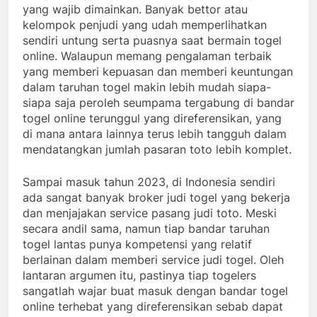
yang wajib dimainkan. Banyak bettor atau
kelompok penjudi yang udah memperlihatkan
sendiri untung serta puasnya saat bermain togel
online. Walaupun memang pengalaman terbaik
yang memberi kepuasan dan memberi keuntungan
dalam taruhan togel makin lebih mudah siapa-
siapa saja peroleh seumpama tergabung di bandar
togel online terunggul yang direferensikan, yang
di mana antara lainnya terus lebih tangguh dalam
mendatangkan jumlah pasaran toto lebih komplet.
Sampai masuk tahun 2023, di Indonesia sendiri
ada sangat banyak broker judi togel yang bekerja
dan menjajakan service pasang judi toto. Meski
secara andil sama, namun tiap bandar taruhan
togel lantas punya kompetensi yang relatif
berlainan dalam memberi service judi togel. Oleh
lantaran argumen itu, pastinya tiap togelers
sangatlah wajar buat masuk dengan bandar togel
online terhebat yang direferensikan sebab dapat