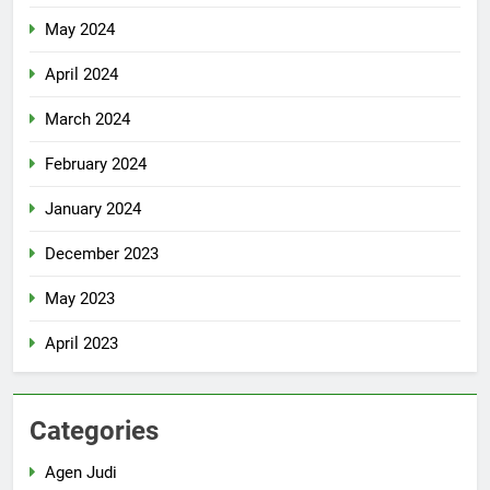
May 2024
April 2024
March 2024
February 2024
January 2024
December 2023
May 2023
April 2023
Categories
Agen Judi