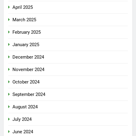
April 2025
March 2025
February 2025
January 2025
December 2024
November 2024
October 2024
September 2024
August 2024
July 2024
June 2024