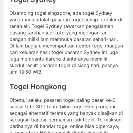
Disamping togel singapore, ada togel Sydney
yang mana adalah pasaran togel cukup populer di
tanah air. Togel Sydney tawarkan pengalaman
pasang taruhan judi toto yang meringankan
dengan miliki jam membuka pasaran sehari-hari.
Di lain bagian, menempatkan nomor togel maupun
cari keluaran hasil togel pasaran Sydney ini juga
juga membantu karena diantaranya memiliki
skedul result pasaran togel di siang hari, pasnya
jam 13:50 WIB.
Togel Hongkong
Ditemui selaku pasaran togel paling besar ke-2
seusai toto SGP tentu bikin togel Hongkong ini
sebagai alternatif teratas yang banyak disajikan di
sebagian bandar permainan judi togel. Termaksud
perihalnya di bandar togel online bisa dipercaya,
di mana toto HK ini banyak diputuskan oleh