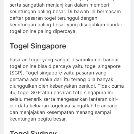
serta sangatlah menjanjikan dalam memberi
keuntungan paling besar. Di bawah ini bermacam
daftar pasaran togel terunggul dengan
keuntungan paling besar yang disuguhkan bandar
togel online paling dipercaya:
Togel Singapore
Pasaran togel yang sangat disarankan di bandar
togel online bisa dipercaya yaitu togel singapore
(SGP). Togel singapore yaitu pasaran yang
pertama ada maka dari itu terang bila banyak
diunggulkan oleh kebanyakan penjudi. Tidak cuma
itu, togel SGP atau pasaran toto singapura ini
selalu menarik serta mengesankan lantaran ciri-
ciri data keluaran togelnya sangatlah terancang
dan menjajakan kesempatan menang sampai
keuntungan begitu besar.
Togel Sydney