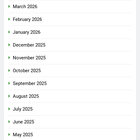
March 2026
February 2026
January 2026
December 2025
November 2025
October 2025
September 2025
August 2025
July 2025
June 2025
May 2025