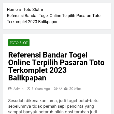
Home
Toto Slot
Referensi Bandar Togel Online Terpilih Pasaran Toto
Terkomplet 2023 Balikpapan
TOTO SLOT
Referensi Bandar Togel
Online Terpilih Pasaran Toto
Terkomplet 2023
Balikpapan
0
Admin
3 Years Ago
20 Mins
Sesudah dikenalkan lama, judi togel betul-betul
sebelumnya tidak pernah sepi pencinta yang
sampai banyak betaruh bikin opsi taruhan judi