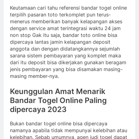
Keutamaan cari tahu referensi bandar togel online
terpilih pasaran toto terkomplet pun terus-
menerus memberikan banyak kelapangan akses
dengan service amat terintegrasi waktu 24 jam
non stop Gak itu saja, bandar toto online bisa
dipercaya lantas jamin kelapangan deposit
anggota dan dengan didatangkannya sejumlah
sarana sistem pembayaran yang komplet maka
dari itu deposit bisa dikerjakan gunakan beragam
jenis pembayaran yang bisa disamakan masing-
masing member-nya.
Keunggulan Amat Menarik
Bandar Togel Online Paling
dipercaya 2023
Bukan bandar togel online bisa dipercaya
namanya apabila tidak mempunyai kelebihan atau
kelebihan. Sebab umumnya, agen judi togel dapat