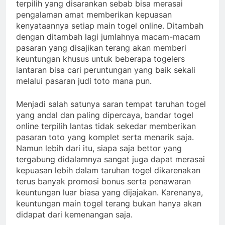
terpilih yang disarankan sebab bisa merasai
pengalaman amat memberikan kepuasan
kenyataannya setiap main togel online. Ditambah
dengan ditambah lagi jumlahnya macam-macam
pasaran yang disajikan terang akan memberi
keuntungan khusus untuk beberapa togelers
lantaran bisa cari peruntungan yang baik sekali
melalui pasaran judi toto mana pun.
Menjadi salah satunya saran tempat taruhan togel
yang andal dan paling dipercaya, bandar togel
online terpilih lantas tidak sekedar memberikan
pasaran toto yang komplet serta menarik saja.
Namun lebih dari itu, siapa saja bettor yang
tergabung didalamnya sangat juga dapat merasai
kepuasan lebih dalam taruhan togel dikarenakan
terus banyak promosi bonus serta penawaran
keuntungan luar biasa yang dijajakan. Karenanya,
keuntungan main togel terang bukan hanya akan
didapat dari kemenangan saja.