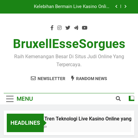
Skip
Analisis dan Manfaatnya
Cara Mengelola Modal Bermain Live Kasino
to
Online Agar Tetap Bertahan Lama di Tahun 2026
content
Daftar Game Live Kasino Online Paling
Menguntungkan dengan Jackpot Terbesar 2026:
Panduan Lengkap untuk Menang Besar
Analisis Tren Teknologi Live Kasino Online yang
Mengubah Pengalaman Bermain 2026 Dengan
BruxellEsseSorgues
Inovasi Terkini
Kelebihan Bermain Live Kasino Online
Dibandingkan Kasino Konvensional di 2026:
Raih Kemenangan Besar Di Situs Judi Online Yang
Analisis dan Manfaatnya
Cara Mengelola Modal Bermain Live Kasino
Terpercaya.
Online Agar Tetap Bertahan Lama di Tahun 2026
Daftar Game Live Kasino Online Paling
NEWSLETTER
RANDOM NEWS
Menguntungkan dengan Jackpot Terbesar 2026:
Panduan Lengkap untuk Menang Besar
MENU
Analisis Tren Teknologi Live Kasino Online yang Men
HEADLINES
6 Hours Ago