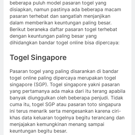
beberapa puluh model pasaran togel yang
disiapkan, namun pastinya ada beberapa macam
pasaran terhebat dan sangatlah menjanjikan
dalam memberikan keuntungan paling besar.
Berikut beraneka daftar pasaran togel terhebat
dengan keuntungan paling besar yang
dihidangkan bandar togel online bisa dipercaya:
Togel Singapore
Pasaran togel yang paling disarankan di bandar
togel online paling dipercaya merupakan togel
singapore (SGP). Togel singapore yakni pasaran
yang pertamanya ada maka dari itu terang apabila
banyak diunggulkan oleh beberapa penjudi. Tidak
cuma itu, togel SGP atau pasaran toto singapura
ini terus menarik serta mengesankan karena ciri-
khas data keluaran togelnya begitu terancang dan
menjajakan kemungkinan menang sampai
keuntungan begitu besar.