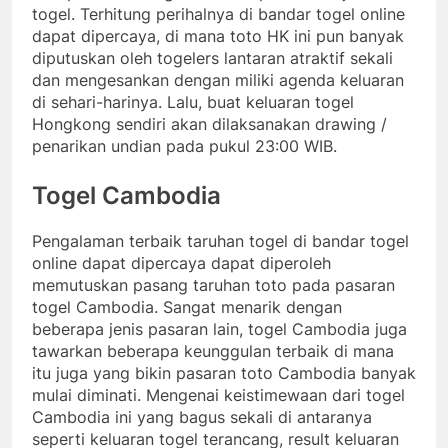
togel. Terhitung perihalnya di bandar togel online
dapat dipercaya, di mana toto HK ini pun banyak
diputuskan oleh togelers lantaran atraktif sekali
dan mengesankan dengan miliki agenda keluaran
di sehari-harinya. Lalu, buat keluaran togel
Hongkong sendiri akan dilaksanakan drawing /
penarikan undian pada pukul 23:00 WIB.
Togel Cambodia
Pengalaman terbaik taruhan togel di bandar togel
online dapat dipercaya dapat diperoleh
memutuskan pasang taruhan toto pada pasaran
togel Cambodia. Sangat menarik dengan
beberapa jenis pasaran lain, togel Cambodia juga
tawarkan beberapa keunggulan terbaik di mana
itu juga yang bikin pasaran toto Cambodia banyak
mulai diminati. Mengenai keistimewaan dari togel
Cambodia ini yang bagus sekali di antaranya
seperti keluaran togel terancang, result keluaran