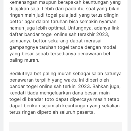
kemenangan maupun berapakah keuntungan yang
dijajakan saja. Lebih dari pada itu, soal yang bikin
ringan main judi togel pula jadi yang terus diingini
bettor agar dalam taruhan bisa semakin nyaman
namun juga lebih optimal. Untungnya, adanya link
daftar bandar togel online sah terakhir 2023,
semuanya bettor sekarang dapat merasai
gampangnya taruhan togel tanpa dengan modal
yang besar sebab tersedianya penawaran bet
paling murah.
Sedikitnya bet paling murah sebagai salah satunya
penawaran terpilih yang waktu ini diberi oleh
bandar togel online sah terkini 2023. Bahkan juga,
kendati tiada mengeluarkan dana besar, main
togel di bandar toto dapat dipercaya masih tetap
dapat berikan sejumlah keuntungan yang sekalian
terus ringan diperoleh seluruh peserta.