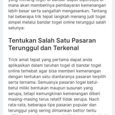
mana akan memberinya pembayaran kemenangan
lebih besar serta sangatlah mengesankan. Tentang
hal beberapa trik tepat langkah menang judi togel
simpel melalui bandar togel online terunggul salah
satunya:
Tentukan Salah Satu Pasaran
Terunggul dan Terkenal
Trick amat tepat yang pertama dapat anda
aplikasikan dalam taruhan togel di bandar togel
online terhebat agar bisa memberi kemenangan
dengan tentukan satu diantaranya pasaran terpilih
serta ternama. Semuanya pasaran togel betul-
betul miliki bentukan maupun susunan yang
serupa, tetapi kemungkinan kemenangan diberi
masing-masing terus relatif tidak serupa. Nach
rata-rata, beberapa tipe pasaran populer dan
terunggul yang sering dimainkan bettor tentu