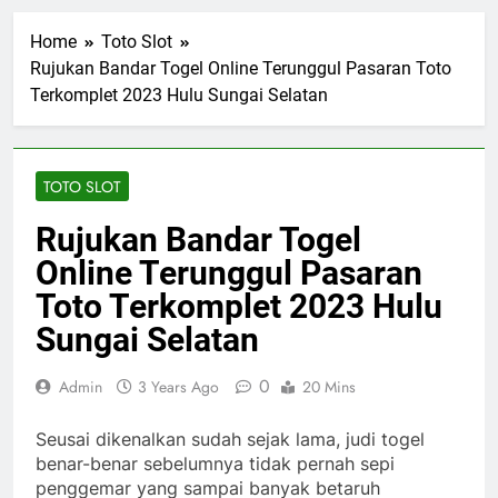
Home
Toto Slot
Rujukan Bandar Togel Online Terunggul Pasaran Toto
Terkomplet 2023 Hulu Sungai Selatan
TOTO SLOT
Rujukan Bandar Togel
Online Terunggul Pasaran
Toto Terkomplet 2023 Hulu
Sungai Selatan
0
Admin
3 Years Ago
20 Mins
Seusai dikenalkan sudah sejak lama, judi togel
benar-benar sebelumnya tidak pernah sepi
penggemar yang sampai banyak betaruh