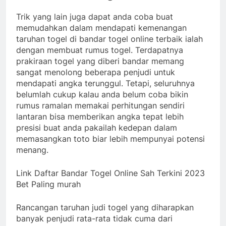
Trik yang lain juga dapat anda coba buat
memudahkan dalam mendapati kemenangan
taruhan togel di bandar togel online terbaik ialah
dengan membuat rumus togel. Terdapatnya
prakiraan togel yang diberi bandar memang
sangat menolong beberapa penjudi untuk
mendapati angka terunggul. Tetapi, seluruhnya
belumlah cukup kalau anda belum coba bikin
rumus ramalan memakai perhitungan sendiri
lantaran bisa memberikan angka tepat lebih
presisi buat anda pakailah kedepan dalam
memasangkan toto biar lebih mempunyai potensi
menang.
Link Daftar Bandar Togel Online Sah Terkini 2023
Bet Paling murah
Rancangan taruhan judi togel yang diharapkan
banyak penjudi rata-rata tidak cuma dari