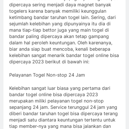
dipercaya sering menjadi daya magnet banyak
togelers karena banyak memiliki keunggulan
ketimbang bandar taruhan togel lain. Sering, dari
sejumlah kelebihan yang dipunyainya itu dia di
mana tiap-tiap bettor juga yang main togel di
bandar paling dipercaya akan tetap gampang
dalam hal peroleh keuntungan. Oleh karenanya,
biar anda siap buat mencoba, kenali beberapa
kelebihan sangat menarik bandar togel online bisa
dipercaya 2023 berikut di bawah ini:
Pelayanan Togel Non-stop 24 Jam
Kelebihan sangat luar biasa yang pertama dari
bandar togel online bisa dipercaya 2023
merupakan miliki pelayanan togel non-stop
sepanjang 24 jam. Service terunggul 24 jam yang
diberi bandar taruhan togel bisa dipercaya terang
menjadi satu diantara keuntungan tertentu untuk
tiap member-nya yang mana bisa jalankan dan