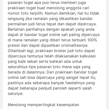
pasaran togel apa pun terus memberi juga
prakiraan togel buat menolong anggota cari
nomor toto terpilih. Namun demikian, hal itu tidak
langsung jika ramalan yang dikasihkan bandar
permainan judi terus tepat dan dapat dipercaya.
Berlainan perihalnya dengan apakah yang anda
dapat di bandar togel online sah paling dipercaya
di mana ramalan yang diberi terus terbukti 100%
presisi dan dapat dipastikan orisinalitasnya.
Ditambah lagi, prakiraan broker judi toto dapat
dipercaya tentunya telah dilaksanakan kalkulasi
yang baik sekali serta bahkan ada untuk
seluruhnya tipe pasaran toto mana saja yang
berada di dalamnya. Dari prakiraan bandar togel
online sah bisa dipercaya yang sangat tepat itu,
pastinya ada seberapa banyak faedahnya yang
dapat beberapa penjudi peroleh seperti salah
satunya:
Menolong mempertingkat kesempatan