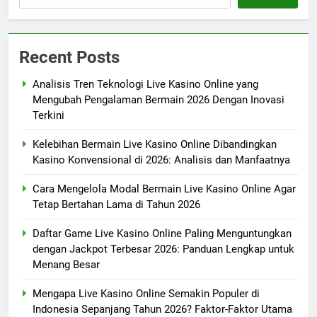
Recent Posts
Analisis Tren Teknologi Live Kasino Online yang
Mengubah Pengalaman Bermain 2026 Dengan Inovasi
Terkini
Kelebihan Bermain Live Kasino Online Dibandingkan
Kasino Konvensional di 2026: Analisis dan Manfaatnya
Cara Mengelola Modal Bermain Live Kasino Online Agar
Tetap Bertahan Lama di Tahun 2026
Daftar Game Live Kasino Online Paling Menguntungkan
dengan Jackpot Terbesar 2026: Panduan Lengkap untuk
Menang Besar
Mengapa Live Kasino Online Semakin Populer di
Indonesia Sepanjang Tahun 2026? Faktor-Faktor Utama