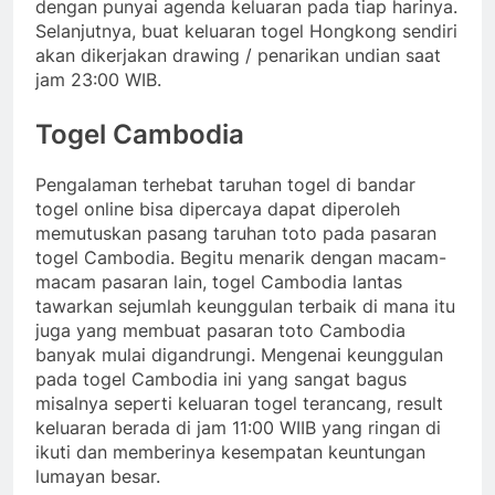
dengan punyai agenda keluaran pada tiap harinya.
Selanjutnya, buat keluaran togel Hongkong sendiri
akan dikerjakan drawing / penarikan undian saat
jam 23:00 WIB.
Togel Cambodia
Pengalaman terhebat taruhan togel di bandar
togel online bisa dipercaya dapat diperoleh
memutuskan pasang taruhan toto pada pasaran
togel Cambodia. Begitu menarik dengan macam-
macam pasaran lain, togel Cambodia lantas
tawarkan sejumlah keunggulan terbaik di mana itu
juga yang membuat pasaran toto Cambodia
banyak mulai digandrungi. Mengenai keunggulan
pada togel Cambodia ini yang sangat bagus
misalnya seperti keluaran togel terancang, result
keluaran berada di jam 11:00 WIIB yang ringan di
ikuti dan memberinya kesempatan keuntungan
lumayan besar.