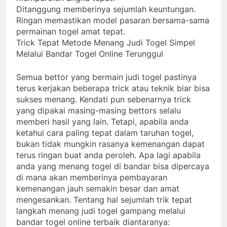
Ditanggung memberinya sejumlah keuntungan.
Ringan memastikan model pasaran bersama-sama
permainan togel amat tepat.
Trick Tepat Metode Menang Judi Togel Simpel
Melalui Bandar Togel Online Terunggul
Semua bettor yang bermain judi togel pastinya
terus kerjakan beberapa trick atau teknik biar bisa
sukses menang. Kendati pun sebenarnya trick
yang dipakai masing-masing bettors selalu
memberi hasil yang lain. Tetapi, apabila anda
ketahui cara paling tepat dalam taruhan togel,
bukan tidak mungkin rasanya kemenangan dapat
terus ringan buat anda peroleh. Apa lagi apabila
anda yang menang togel di bandar bisa dipercaya
di mana akan memberinya pembayaran
kemenangan jauh semakin besar dan amat
mengesankan. Tentang hal sejumlah trik tepat
langkah menang judi togel gampang melalui
bandar togel online terbaik diantaranya: