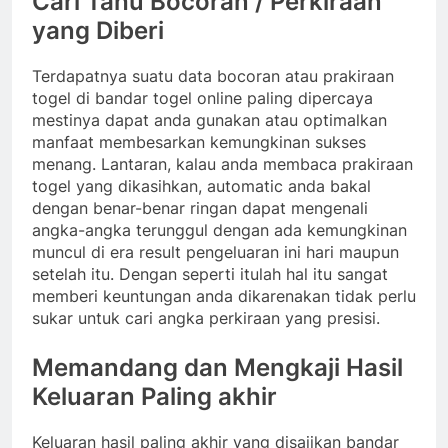
Cari Tahu Bocoran / Perkiraan
yang Diberi
Terdapatnya suatu data bocoran atau prakiraan
togel di bandar togel online paling dipercaya
mestinya dapat anda gunakan atau optimalkan
manfaat membesarkan kemungkinan sukses
menang. Lantaran, kalau anda membaca prakiraan
togel yang dikasihkan, automatic anda bakal
dengan benar-benar ringan dapat mengenali
angka-angka terunggul dengan ada kemungkinan
muncul di era result pengeluaran ini hari maupun
setelah itu. Dengan seperti itulah hal itu sangat
memberi keuntungan anda dikarenakan tidak perlu
sukar untuk cari angka perkiraan yang presisi.
Memandang dan Mengkaji Hasil
Keluaran Paling akhir
Keluaran hasil paling akhir yang disajikan bandar