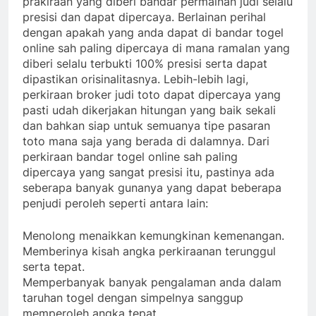
prakiraan yang diberi bandar permainan judi selalu
presisi dan dapat dipercaya. Berlainan perihal
dengan apakah yang anda dapat di bandar togel
online sah paling dipercaya di mana ramalan yang
diberi selalu terbukti 100% presisi serta dapat
dipastikan orisinalitasnya. Lebih-lebih lagi,
perkiraan broker judi toto dapat dipercaya yang
pasti udah dikerjakan hitungan yang baik sekali
dan bahkan siap untuk semuanya tipe pasaran
toto mana saja yang berada di dalamnya. Dari
perkiraan bandar togel online sah paling
dipercaya yang sangat presisi itu, pastinya ada
seberapa banyak gunanya yang dapat beberapa
penjudi peroleh seperti antara lain:
Menolong menaikkan kemungkinan kemenangan.
Memberinya kisah angka perkiraanan terunggul
serta tepat.
Memperbanyak banyak pengalaman anda dalam
taruhan togel dengan simpelnya sanggup
memperoleh angka tepat.