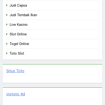
Judi Capsa
Judi Tembak Ikan
Live Kasino
Slot Online
Togel Online
Toto Slot
Situs Toto
olxtoto 4d