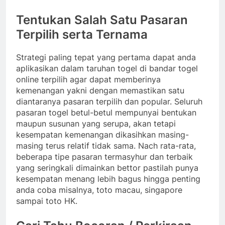
Tentukan Salah Satu Pasaran
Terpilih serta Ternama
Strategi paling tepat yang pertama dapat anda
aplikasikan dalam taruhan togel di bandar togel
online terpilih agar dapat memberinya
kemenangan yakni dengan memastikan satu
diantaranya pasaran terpilih dan popular. Seluruh
pasaran togel betul-betul mempunyai bentukan
maupun susunan yang serupa, akan tetapi
kesempatan kemenangan dikasihkan masing-
masing terus relatif tidak sama. Nach rata-rata,
beberapa tipe pasaran termasyhur dan terbaik
yang seringkali dimainkan bettor pastilah punya
kesempatan menang lebih bagus hingga penting
anda coba misalnya, toto macau, singapore
sampai toto HK.