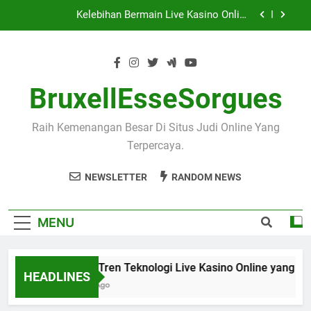
Skip
Analisis dan Manfaatnya
Cara Mengelola Modal Bermain Live Kasino
to
Online Agar Tetap Bertahan Lama di Tahun 2026
content
Daftar Game Live Kasino Online Paling
Menguntungkan dengan Jackpot Terbesar 2026:
Panduan Lengkap untuk Menang Besar
Analisis Tren Teknologi Live Kasino Online yang
Mengubah Pengalaman Bermain 2026 Dengan
BruxellEsseSorgues
Inovasi Terkini
Kelebihan Bermain Live Kasino Online
Dibandingkan Kasino Konvensional di 2026:
Raih Kemenangan Besar Di Situs Judi Online Yang
Analisis dan Manfaatnya
Cara Mengelola Modal Bermain Live Kasino
Terpercaya.
Online Agar Tetap Bertahan Lama di Tahun 2026
Daftar Game Live Kasino Online Paling
NEWSLETTER
RANDOM NEWS
Menguntungkan dengan Jackpot Terbesar 2026:
Panduan Lengkap untuk Menang Besar
MENU
Analisis Tren Teknologi Live Kasino Online yang Men
HEADLINES
5 Minutes Ago