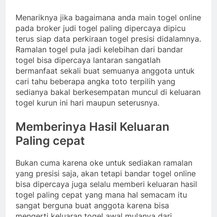
Menariknya jika bagaimana anda main togel online
pada broker judi togel paling dipercaya dipicu
terus siap data perkiraan togel presisi didalamnya.
Ramalan togel pula jadi kelebihan dari bandar
togel bisa dipercaya lantaran sangatlah
bermanfaat sekali buat semuanya anggota untuk
cari tahu beberapa angka toto terpilih yang
sedianya bakal berkesempatan muncul di keluaran
togel kurun ini hari maupun seterusnya.
Memberinya Hasil Keluaran
Paling cepat
Bukan cuma karena oke untuk sediakan ramalan
yang presisi saja, akan tetapi bandar togel online
bisa dipercaya juga selalu memberi keluaran hasil
togel paling cepat yang mana hal semacam itu
sangat berguna buat anggota karena bisa
mengerti keluaran togel awal mulanya dari