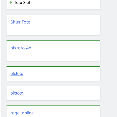
Toto Slot
Situs Toto
olxtoto 4d
olxtoto
olxtoto
togel online