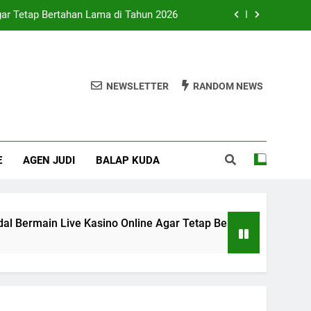
ar Tetap Bertahan Lama di Tahun 2026
ckpot Terbesar 2026: Panduan Lengkap
untuk Menang Besar
 Tahun 2026? Faktor-Faktor Utama dan
NEWSLETTER
RANDOM NEWS
Dampaknya
onal di 2026: Analisis dan Manfaatnya
ar Tetap Bertahan Lama di Tahun 2026
E
AGEN JUDI
BALAP KUDA
ckpot Terbesar 2026: Panduan Lengkap
untuk Menang Besar
 Tahun 2026? Faktor-Faktor Utama dan
Dampaknya
ve Kasino Online Agar Tetap Bertahan Lama di Tahun 2026