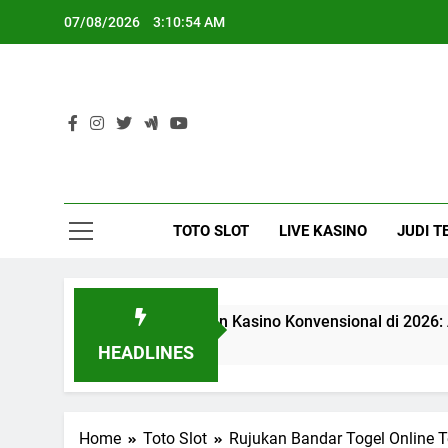
Skip
07/08/2026
3:10:55 AM
to
content
Me
K
TOTO SLOT
LIVE KASINO
JUDI T
Me
line Dibandingkan Kasino Konvensional di 2026: Analisis dan
HEADLINES
Home
Toto Slot
Rujukan Bandar Togel Online T