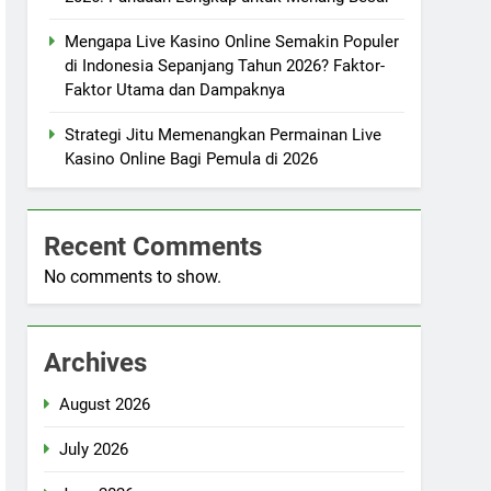
Mengapa Live Kasino Online Semakin Populer
di Indonesia Sepanjang Tahun 2026? Faktor-
Faktor Utama dan Dampaknya
Strategi Jitu Memenangkan Permainan Live
Kasino Online Bagi Pemula di 2026
Recent Comments
No comments to show.
Archives
August 2026
July 2026