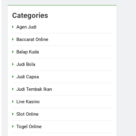
Categories
Agen Judi
Baccarat Online
Balap Kuda
Judi Bola
Judi Capsa
Judi Tembak Ikan
Live Kasino
Slot Online
Togel Online