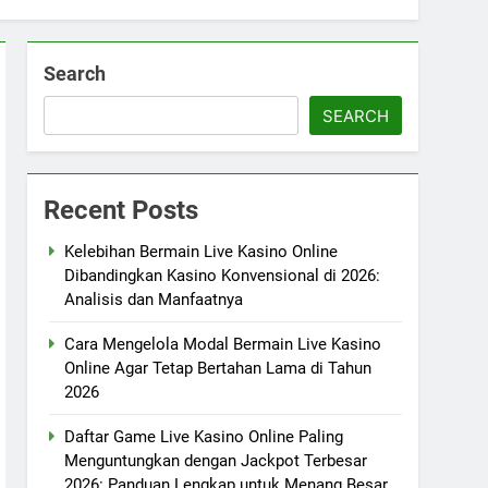
Search
SEARCH
Recent Posts
Kelebihan Bermain Live Kasino Online
Dibandingkan Kasino Konvensional di 2026:
Analisis dan Manfaatnya
Cara Mengelola Modal Bermain Live Kasino
Online Agar Tetap Bertahan Lama di Tahun
2026
Daftar Game Live Kasino Online Paling
Menguntungkan dengan Jackpot Terbesar
2026: Panduan Lengkap untuk Menang Besar