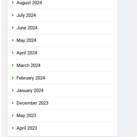
August 2024
July 2024
June 2024
May 2024
April 2024
March 2024
February 2024
January 2024
December 2023
May 2023
April 2023