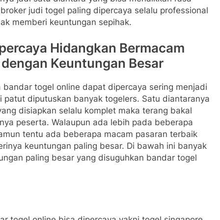
oker judi togel paling dipercaya selalu professional
tidak memberi keuntungan sepihak.
dipercaya Hidangkan Bermacam
ih dengan Keuntungan Besar
bandar togel online dapat dipercaya sering menjadi
i patut diputuskan banyak togelers. Satu diantaranya
yang disiapkan selalu komplet maka terang bakal
nya peserta. Walaupun ada lebih pada beberapa
 namun tentu ada beberapa macam pasaran terbaik
inya keuntungan paling besar. Di bawah ini banyak
tungan paling besar yang disuguhkan bandar togel
ar togel online bisa dipercaya yakni togel singapore