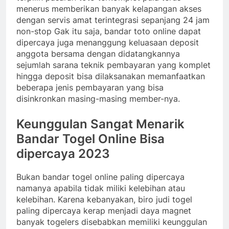
menerus memberikan banyak kelapangan akses
dengan servis amat terintegrasi sepanjang 24 jam
non-stop Gak itu saja, bandar toto online dapat
dipercaya juga menanggung keluasaan deposit
anggota bersama dengan didatangkannya
sejumlah sarana teknik pembayaran yang komplet
hingga deposit bisa dilaksanakan memanfaatkan
beberapa jenis pembayaran yang bisa
disinkronkan masing-masing member-nya.
Keunggulan Sangat Menarik
Bandar Togel Online Bisa
dipercaya 2023
Bukan bandar togel online paling dipercaya
namanya apabila tidak miliki kelebihan atau
kelebihan. Karena kebanyakan, biro judi togel
paling dipercaya kerap menjadi daya magnet
banyak togelers disebabkan memiliki keunggulan