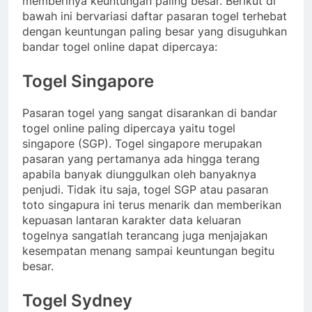
memberinya keuntungan paling besar. Berikut di
bawah ini bervariasi daftar pasaran togel terhebat
dengan keuntungan paling besar yang disuguhkan
bandar togel online dapat dipercaya:
Togel Singapore
Pasaran togel yang sangat disarankan di bandar
togel online paling dipercaya yaitu togel
singapore (SGP). Togel singapore merupakan
pasaran yang pertamanya ada hingga terang
apabila banyak diunggulkan oleh banyaknya
penjudi. Tidak itu saja, togel SGP atau pasaran
toto singapura ini terus menarik dan memberikan
kepuasan lantaran karakter data keluaran
togelnya sangatlah terancang juga menjajakan
kesempatan menang sampai keuntungan begitu
besar.
Togel Sydney