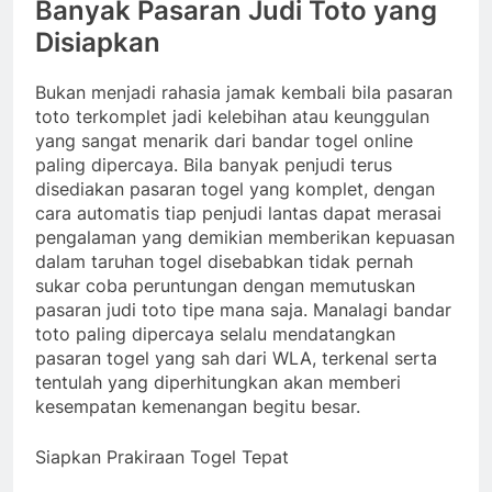
Banyak Pasaran Judi Toto yang
Disiapkan
Bukan menjadi rahasia jamak kembali bila pasaran
toto terkomplet jadi kelebihan atau keunggulan
yang sangat menarik dari bandar togel online
paling dipercaya. Bila banyak penjudi terus
disediakan pasaran togel yang komplet, dengan
cara automatis tiap penjudi lantas dapat merasai
pengalaman yang demikian memberikan kepuasan
dalam taruhan togel disebabkan tidak pernah
sukar coba peruntungan dengan memutuskan
pasaran judi toto tipe mana saja. Manalagi bandar
toto paling dipercaya selalu mendatangkan
pasaran togel yang sah dari WLA, terkenal serta
tentulah yang diperhitungkan akan memberi
kesempatan kemenangan begitu besar.
Siapkan Prakiraan Togel Tepat