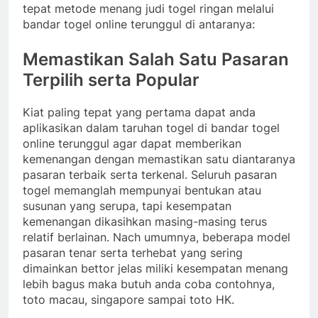
tepat metode menang judi togel ringan melalui
bandar togel online terunggul di antaranya:
Memastikan Salah Satu Pasaran
Terpilih serta Popular
Kiat paling tepat yang pertama dapat anda
aplikasikan dalam taruhan togel di bandar togel
online terunggul agar dapat memberikan
kemenangan dengan memastikan satu diantaranya
pasaran terbaik serta terkenal. Seluruh pasaran
togel memanglah mempunyai bentukan atau
susunan yang serupa, tapi kesempatan
kemenangan dikasihkan masing-masing terus
relatif berlainan. Nach umumnya, beberapa model
pasaran tenar serta terhebat yang sering
dimainkan bettor jelas miliki kesempatan menang
lebih bagus maka butuh anda coba contohnya,
toto macau, singapore sampai toto HK.