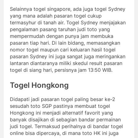
Selainnya togel singapore, ada juga togel Sydney
yang mana adalah pasaran togel cukup
termasyhur di tanah air. Togel Sydney menjajakan
pengalaman pasang taruhan judi toto yang
mempermudah dengan punya jam membuka
pasaran tiap hari. Di lain bidang, memasangkan
nomor togel maupun cari keluaran hasil togel
pasaran Sydney ini juga sangat juga meringankan
lantaran diantaranya miliki skedul result pasaran
togel di siang hari, persisnya jam 13:50 WIB.
Togel Hongkong
Didapati jadi pasaran togel paling besar ke-2
sesudah toto SGP pastinya membuat togel
Hongkong ini menjadi alternatif favorit yang
banyak disajikan di sebagian bandar permainan
judi togel. Termaksud perihalnya di bandar togel
online bisa dipercaya, di mana toto HK ini juga