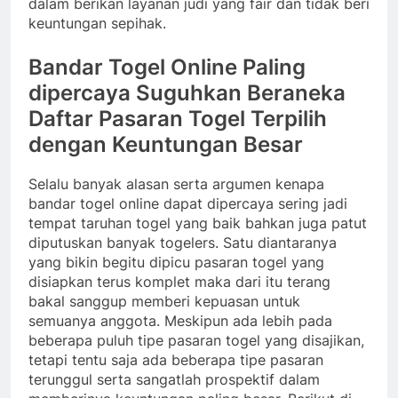
dalam berikan layanan judi yang fair dan tidak beri
keuntungan sepihak.
Bandar Togel Online Paling
dipercaya Suguhkan Beraneka
Daftar Pasaran Togel Terpilih
dengan Keuntungan Besar
Selalu banyak alasan serta argumen kenapa
bandar togel online dapat dipercaya sering jadi
tempat taruhan togel yang baik bahkan juga patut
diputuskan banyak togelers. Satu diantaranya
yang bikin begitu dipicu pasaran togel yang
disiapkan terus komplet maka dari itu terang
bakal sanggup memberi kepuasan untuk
semuanya anggota. Meskipun ada lebih pada
beberapa puluh tipe pasaran togel yang disajikan,
tetapi tentu saja ada beberapa tipe pasaran
terunggul serta sangatlah prospektif dalam