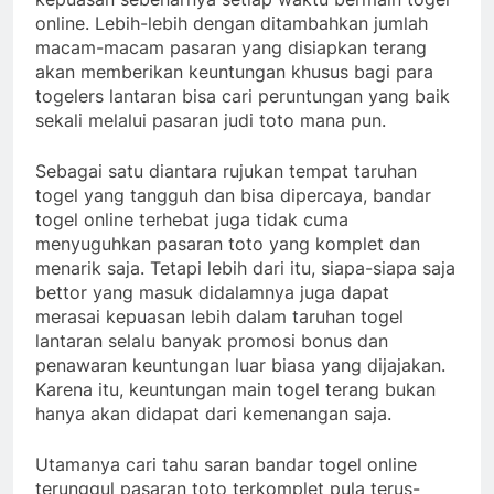
online. Lebih-lebih dengan ditambahkan jumlah
macam-macam pasaran yang disiapkan terang
akan memberikan keuntungan khusus bagi para
togelers lantaran bisa cari peruntungan yang baik
sekali melalui pasaran judi toto mana pun.
Sebagai satu diantara rujukan tempat taruhan
togel yang tangguh dan bisa dipercaya, bandar
togel online terhebat juga tidak cuma
menyuguhkan pasaran toto yang komplet dan
menarik saja. Tetapi lebih dari itu, siapa-siapa saja
bettor yang masuk didalamnya juga dapat
merasai kepuasan lebih dalam taruhan togel
lantaran selalu banyak promosi bonus dan
penawaran keuntungan luar biasa yang dijajakan.
Karena itu, keuntungan main togel terang bukan
hanya akan didapat dari kemenangan saja.
Utamanya cari tahu saran bandar togel online
terunggul pasaran toto terkomplet pula terus-