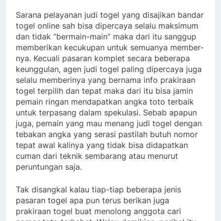
Sarana pelayanan judi togel yang disajikan bandar
togel online sah bisa dipercaya selalu maksimum
dan tidak “bermain-main” maka dari itu sanggup
memberikan kecukupan untuk semuanya member-
nya. Kecuali pasaran komplet secara beberapa
keunggulan, agen judi togel paling dipercaya juga
selalu memberinya yang bernama info prakiraan
togel terpilih dan tepat maka dari itu bisa jamin
pemain ringan mendapatkan angka toto terbaik
untuk terpasang dalam spekulasi. Sebab apapun
juga, pemain yang mau menang judi togel dengan
tebakan angka yang serasi pastilah butuh nomor
tepat awal kalinya yang tidak bisa didapatkan
cuman dari teknik sembarang atau menurut
peruntungan saja.
Tak disangkal kalau tiap-tiap beberapa jenis
pasaran togel apa pun terus berikan juga
prakiraan togel buat menolong anggota cari