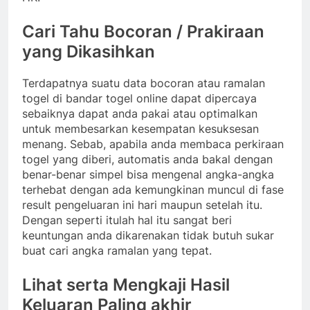
Cari Tahu Bocoran / Prakiraan
yang Dikasihkan
Terdapatnya suatu data bocoran atau ramalan
togel di bandar togel online dapat dipercaya
sebaiknya dapat anda pakai atau optimalkan
untuk membesarkan kesempatan kesuksesan
menang. Sebab, apabila anda membaca perkiraan
togel yang diberi, automatis anda bakal dengan
benar-benar simpel bisa mengenal angka-angka
terhebat dengan ada kemungkinan muncul di fase
result pengeluaran ini hari maupun setelah itu.
Dengan seperti itulah hal itu sangat beri
keuntungan anda dikarenakan tidak butuh sukar
buat cari angka ramalan yang tepat.
Lihat serta Mengkaji Hasil
Keluaran Paling akhir