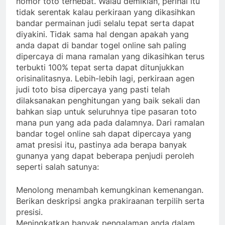
nomor toto terhebat. Walau demikian, perihal itu
tidak serentak kalau perkiraan yang dikasihkan
bandar permainan judi selalu tepat serta dapat
diyakini. Tidak sama hal dengan apakah yang
anda dapat di bandar togel online sah paling
dipercaya di mana ramalan yang dikasihkan terus
terbukti 100% tepat serta dapat ditunjukkan
orisinalitasnya. Lebih-lebih lagi, perkiraan agen
judi toto bisa dipercaya yang pasti telah
dilaksanakan penghitungan yang baik sekali dan
bahkan siap untuk seluruhnya tipe pasaran toto
mana pun yang ada pada dalamnya. Dari ramalan
bandar togel online sah dapat dipercaya yang
amat presisi itu, pastinya ada berapa banyak
gunanya yang dapat beberapa penjudi peroleh
seperti salah satunya:
Menolong menambah kemungkinan kemenangan.
Berikan deskripsi angka prakiraanan terpilih serta
presisi.
Meningkatkan banyak pengalaman anda dalam