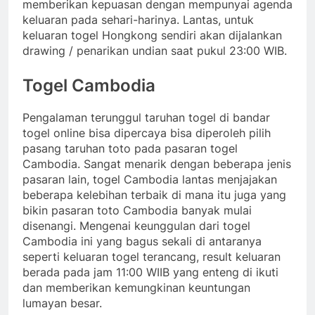
memberikan kepuasan dengan mempunyai agenda
keluaran pada sehari-harinya. Lantas, untuk
keluaran togel Hongkong sendiri akan dijalankan
drawing / penarikan undian saat pukul 23:00 WIB.
Togel Cambodia
Pengalaman terunggul taruhan togel di bandar
togel online bisa dipercaya bisa diperoleh pilih
pasang taruhan toto pada pasaran togel
Cambodia. Sangat menarik dengan beberapa jenis
pasaran lain, togel Cambodia lantas menjajakan
beberapa kelebihan terbaik di mana itu juga yang
bikin pasaran toto Cambodia banyak mulai
disenangi. Mengenai keunggulan dari togel
Cambodia ini yang bagus sekali di antaranya
seperti keluaran togel terancang, result keluaran
berada pada jam 11:00 WIIB yang enteng di ikuti
dan memberikan kemungkinan keuntungan
lumayan besar.