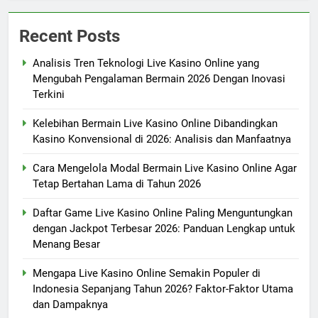
Recent Posts
Analisis Tren Teknologi Live Kasino Online yang
Mengubah Pengalaman Bermain 2026 Dengan Inovasi
Terkini
Kelebihan Bermain Live Kasino Online Dibandingkan
Kasino Konvensional di 2026: Analisis dan Manfaatnya
Cara Mengelola Modal Bermain Live Kasino Online Agar
Tetap Bertahan Lama di Tahun 2026
Daftar Game Live Kasino Online Paling Menguntungkan
dengan Jackpot Terbesar 2026: Panduan Lengkap untuk
Menang Besar
Mengapa Live Kasino Online Semakin Populer di
Indonesia Sepanjang Tahun 2026? Faktor-Faktor Utama
dan Dampaknya