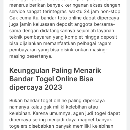
menerus berikan banyak keringanan akses dengan
service sangat terintegrasi waktu 24 jam non-stop
Gak cuma itu, bandar toto online dapat dipercaya
juga jamin keluasaan deposit anggota bersama-
sama dengan didatangkannya sejumlah layanan
teknik pembayaran yang komplet hingga deposit
bisa dijalankan memanfaatkan pelbagai ragam
pembayaran yang bisa disinkronkan masing-
masing pesertanya.
Keunggulan Paling Menarik
Bandar Togel Online Bisa
dipercaya 2023
Bukan bandar togel online paling dipercaya
namanya kalau gak miliki kelebihan atau
kelebihan. Karena umumnya, agen judi togel dapat
dipercaya sering menjadi daya magnet banyak
togelers disebabkan banyak memiliki kelebihan