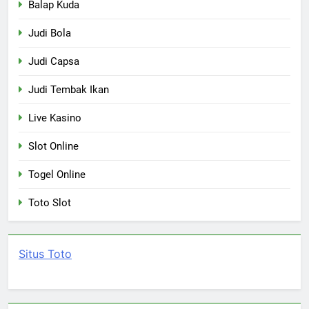
Balap Kuda
Judi Bola
Judi Capsa
Judi Tembak Ikan
Live Kasino
Slot Online
Togel Online
Toto Slot
Situs Toto