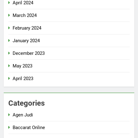
April 2024
March 2024
February 2024
January 2024
December 2023
May 2023
April 2023
Categories
Agen Judi
Baccarat Online