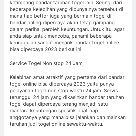
ketimbang bandar taruhan togel lain. Sering, dari
beberapa kelebihan yang dipunyainya tersebut di
mana tiap bettor juga yang bermain togel di
bandar paling dipercaya akan tetap gampang
dalam perihal peroleh keuntungan. Untuk itu, agar
anda siap untuk mencoba, pahami beberapa
keunggulan sangat menarik bandar togel online
bisa dipercaya 2023 berikut ini:
Service Togel Non stop 24 Jam
Kelebihan amat atraktif yang pertama dari bandar
togel online bisa dipercaya 2023 yaitu punya
pelayanan togel non stop waktu 24 jam. Servis
terunggul 24 jam yang dikasihkan bandar taruhan
togel dapat dipercaya terang menjadi satu
diantara keuntungan spesifik buat tiap
anggotanya yang mana bisa jalankan dan mainkan
taruhan judi togel online sewaktu-waktu.