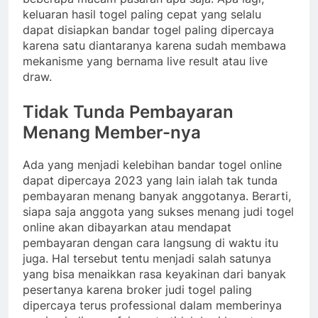
keluaran hasil togel paling cepat yang selalu
dapat disiapkan bandar togel paling dipercaya
karena satu diantaranya karena sudah membawa
mekanisme yang bernama live result atau live
draw.
Tidak Tunda Pembayaran
Menang Member-nya
Ada yang menjadi kelebihan bandar togel online
dapat dipercaya 2023 yang lain ialah tak tunda
pembayaran menang banyak anggotanya. Berarti,
siapa saja anggota yang sukses menang judi togel
online akan dibayarkan atau mendapat
pembayaran dengan cara langsung di waktu itu
juga. Hal tersebut tentu menjadi salah satunya
yang bisa menaikkan rasa keyakinan dari banyak
pesertanya karena broker judi togel paling
dipercaya terus professional dalam memberinya