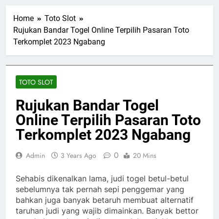
Home
Toto Slot
Rujukan Bandar Togel Online Terpilih Pasaran Toto
Terkomplet 2023 Ngabang
TOTO SLOT
Rujukan Bandar Togel
Online Terpilih Pasaran Toto
Terkomplet 2023 Ngabang
0
Admin
3 Years Ago
20 Mins
Sehabis dikenalkan lama, judi togel betul-betul
sebelumnya tak pernah sepi penggemar yang
bahkan juga banyak betaruh membuat alternatif
taruhan judi yang wajib dimainkan. Banyak bettor