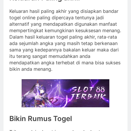
Keluaran hasil paling akhir yang disiapkan bandar
togel online paling dipercaya tentunya jadi
alternatif yang mendapatkan digunakan manfaat
mempertingkat kemungkinan kesuksesan menang.
Dalam hasil keluaran togel paling akhir, rata-rata
ada sejumlah angka yang masih tetap berkenaan
sama yang kedepannya bakalan keluar maka dari
itu terang sangat memudahkan anda
mendapatkan angka terhebat di mana bisa sukses
bikin anda menang.
Bikin Rumus Togel