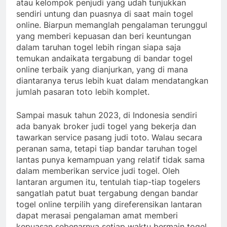
atau kelompok penjudi yang udah tunjukkan
sendiri untung dan puasnya di saat main togel
online. Biarpun memanglah pengalaman terunggul
yang memberi kepuasan dan beri keuntungan
dalam taruhan togel lebih ringan siapa saja
temukan andaikata tergabung di bandar togel
online terbaik yang dianjurkan, yang di mana
diantaranya terus lebih kuat dalam mendatangkan
jumlah pasaran toto lebih komplet.
Sampai masuk tahun 2023, di Indonesia sendiri
ada banyak broker judi togel yang bekerja dan
tawarkan service pasang judi toto. Walau secara
peranan sama, tetapi tiap bandar taruhan togel
lantas punya kemampuan yang relatif tidak sama
dalam memberikan service judi togel. Oleh
lantaran argumen itu, tentulah tiap-tiap togelers
sangatlah patut buat tergabung dengan bandar
togel online terpilih yang direferensikan lantaran
dapat merasai pengalaman amat memberi
kepuasan sebenarnya setiap waktu bermain togel