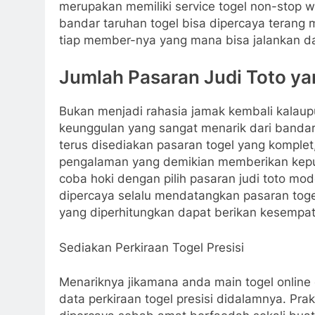
merupakan memiliki service togel non-stop wa
bandar taruhan togel bisa dipercaya terang 
tiap member-nya yang mana bisa jalankan da
Jumlah Pasaran Judi Toto ya
Bukan menjadi rahasia jamak kembali kalaupu
keunggulan yang sangat menarik dari bandar 
terus disediakan pasaran togel yang komplet
pengalaman yang demikian memberikan kepua
coba hoki dengan pilih pasaran judi toto mod
dipercaya selalu mendatangkan pasaran toge
yang diperhitungkan dapat berikan kesempa
Sediakan Perkiraan Togel Presisi
Menariknya jikamana anda main togel online d
data perkiraan togel presisi didalamnya. Prak