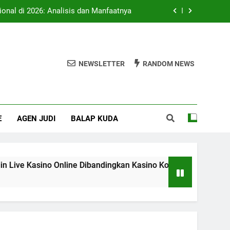
onal di 2026: Analisis dan Manfaatnya
ar Tetap Bertahan Lama di Tahun 2026
ckpot Terbesar 2026: Panduan Lengkap
NEWSLETTER
RANDOM NEWS
untuk Menang Besar
ngalaman Bermain 2026 Dengan Inovasi
Terkini
onal di 2026: Analisis dan Manfaatnya
E
AGEN JUDI
BALAP KUDA
ar Tetap Bertahan Lama di Tahun 2026
ckpot Terbesar 2026: Panduan Lengkap
untuk Menang Besar
 Online Dibandingkan Kasino Konvensional di 2026: Analisis 