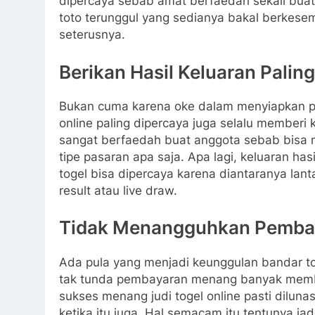
dipercaya sebab amat berfaedah sekali buat
toto terunggul yang sedianya bakal berkesem
seterusnya.
Berikan Hasil Keluaran Palin
Bukan cuma karena oke dalam menyiapkan prak
online paling dipercaya juga selalu memberi k
sangat berfaedah buat anggota sebab bisa m
tipe pasaran apa saja. Apa lagi, keluaran hasi
togel bisa dipercaya karena diantaranya la
result atau live draw.
Tidak Menangguhkan Pemba
Ada pula yang menjadi keunggulan bandar to
tak tunda pembayaran menang banyak membe
sukses menang judi togel online pasti dilun
ketika itu juga. Hal semacam itu tentunya ja