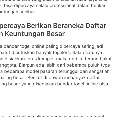
l bisa dipercaya selalu professional dalam berikan
euntungan sepihak.
ipercaya Berikan Beraneka Daftar
an Keuntungan Besar
bandar togel online paling dipercaya sering jadi
patut diputuskan banyak togelers. Salah satunya
g disiapkan terus komplet maka dari itu terang bakal
ggota. Biarpun ada lebih dari beberapa puluh type
ada beberapa model pasaran terunggul dan sangatlah
ling besar. Berikut di bawah ini banyak daftar
ing besar yang disediakan bandar togel online bisa
dar togel online paling dipercaya merupakan togel