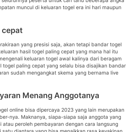
 seluruhnya peserta untuk cari tahu beberapa angka
patan muncul di keluaran togel era ini hari maupun
g cepat
iraan yang presisi saja, akan tetapi bandar togel
eluaran hasil togel paling cepat yang mana hal itu
engenali keluaran togel awal kalinya dari beragam
l togel paling cepat yang selalu bisa disajikan bandar
ntaran sudah mengangkat skema yang bernama live
yaran Menang Anggotanya
gel online bisa dipercaya 2023 yang lain merupakan
r-nya. Maknanya, siapa-siapa saja anggota yang
asi atau peroleh pembayaran dengan cara langsung
di satu diantara yang bisa menaikkan rasa keyakinan