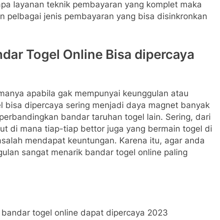
pa layanan teknik pembayaran yang komplet maka
an pelbagai jenis pembayaran yang bisa disinkronkan
dar Togel Online Bisa dipercaya
namanya apabila gak mempunyai keunggulan atau
el bisa dipercaya sering menjadi daya magnet banyak
perbandingkan bandar taruhan togel lain. Sering, dari
t di mana tiap-tiap bettor juga yang bermain togel di
asalah mendapat keuntungan. Karena itu, agar anda
lan sangat menarik bandar togel online paling
 bandar togel online dapat dipercaya 2023