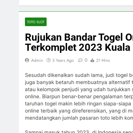
TOTO SLOT
Rujukan Bandar Togel On
Terkomplet 2023 Kuala
0
Admin
3 Years Ago
21 Mins
Sesudah dikenalkan sudah lama, judi togel b
juga banyak betaruh membuatnya alternatif t
atau kelompok penjudi yang udah tunjukkan s
online. Biarpun benar-benar pengalaman ter
taruhan togel makin lebih ringan siapa-siap
online terbaik yang direferensikan, yang di 
mendatangkan jumlah pasaran toto lebih kom
Sampai masuk tahun 2023, di Indonesia sendi