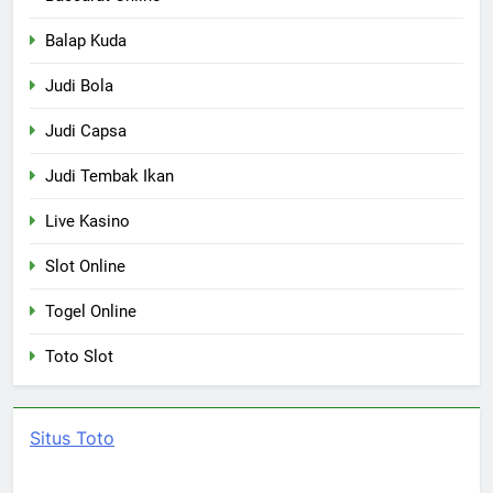
Balap Kuda
Judi Bola
Judi Capsa
Judi Tembak Ikan
Live Kasino
Slot Online
Togel Online
Toto Slot
Situs Toto