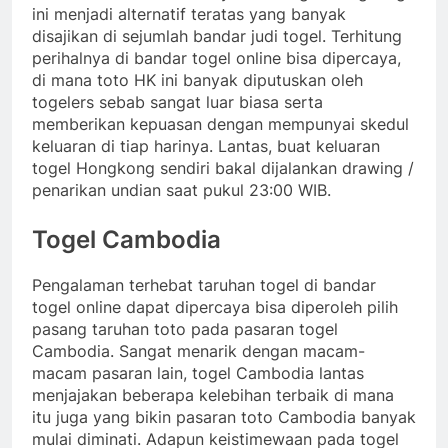
ini menjadi alternatif teratas yang banyak
disajikan di sejumlah bandar judi togel. Terhitung
perihalnya di bandar togel online bisa dipercaya,
di mana toto HK ini banyak diputuskan oleh
togelers sebab sangat luar biasa serta
memberikan kepuasan dengan mempunyai skedul
keluaran di tiap harinya. Lantas, buat keluaran
togel Hongkong sendiri bakal dijalankan drawing /
penarikan undian saat pukul 23:00 WIB.
Togel Cambodia
Pengalaman terhebat taruhan togel di bandar
togel online dapat dipercaya bisa diperoleh pilih
pasang taruhan toto pada pasaran togel
Cambodia. Sangat menarik dengan macam-
macam pasaran lain, togel Cambodia lantas
menjajakan beberapa kelebihan terbaik di mana
itu juga yang bikin pasaran toto Cambodia banyak
mulai diminati. Adapun keistimewaan pada togel