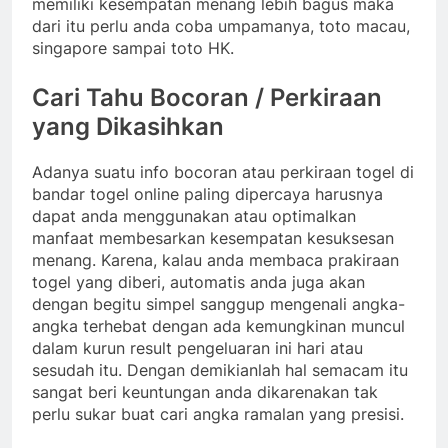
memiliki kesempatan menang lebih bagus maka
dari itu perlu anda coba umpamanya, toto macau,
singapore sampai toto HK.
Cari Tahu Bocoran / Perkiraan
yang Dikasihkan
Adanya suatu info bocoran atau perkiraan togel di
bandar togel online paling dipercaya harusnya
dapat anda menggunakan atau optimalkan
manfaat membesarkan kesempatan kesuksesan
menang. Karena, kalau anda membaca prakiraan
togel yang diberi, automatis anda juga akan
dengan begitu simpel sanggup mengenali angka-
angka terhebat dengan ada kemungkinan muncul
dalam kurun result pengeluaran ini hari atau
sesudah itu. Dengan demikianlah hal semacam itu
sangat beri keuntungan anda dikarenakan tak
perlu sukar buat cari angka ramalan yang presisi.