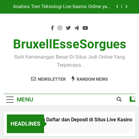
Skip
Inovasi Terkini
Kelebihan Bermain Live Kasino Online
to
Dibandingkan Kasino Konvensional di 2026:
Analisis dan Manfaatnya
content
Cara Mengelola Modal Bermain Live Kasino
Online Agar Tetap Bertahan Lama di Tahun 2026
Panduan Daftar dan Deposit di Situs Live Kasino
Online Resmi Tahun 2026: Langkah Mudah untuk
BruxellEsseSorgues
Memulai Permainan Anda
Analisis Tren Teknologi Live Kasino Online yang
Mengubah Pengalaman Bermain 2026 Dengan
Raih Kemenangan Besar Di Situs Judi Online Yang
Inovasi Terkini
Kelebihan Bermain Live Kasino Online
Terpercaya.
Dibandingkan Kasino Konvensional di 2026:
Analisis dan Manfaatnya
Cara Mengelola Modal Bermain Live Kasino
NEWSLETTER
RANDOM NEWS
Online Agar Tetap Bertahan Lama di Tahun 2026
MENU
Panduan Daftar dan Deposit di Situs Live Kasino Onl
HEADLINES
1 Day Ago