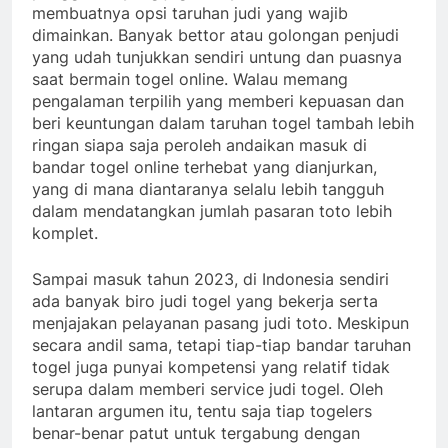
membuatnya opsi taruhan judi yang wajib
dimainkan. Banyak bettor atau golongan penjudi
yang udah tunjukkan sendiri untung dan puasnya
saat bermain togel online. Walau memang
pengalaman terpilih yang memberi kepuasan dan
beri keuntungan dalam taruhan togel tambah lebih
ringan siapa saja peroleh andaikan masuk di
bandar togel online terhebat yang dianjurkan,
yang di mana diantaranya selalu lebih tangguh
dalam mendatangkan jumlah pasaran toto lebih
komplet.
Sampai masuk tahun 2023, di Indonesia sendiri
ada banyak biro judi togel yang bekerja serta
menjajakan pelayanan pasang judi toto. Meskipun
secara andil sama, tetapi tiap-tiap bandar taruhan
togel juga punyai kompetensi yang relatif tidak
serupa dalam memberi service judi togel. Oleh
lantaran argumen itu, tentu saja tiap togelers
benar-benar patut untuk tergabung dengan