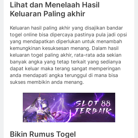
Lihat dan Menelaah Hasil
Keluaran Paling akhir
Keluaran hasil paling akhir yang disajikan bandar
togel online bisa dipercaya pastinya pula jadi opsi
yang mendapatkan diperlukan untuk menambah
kemungkinan kesuksesan menang. Dalam hasil
keluaran togel paling akhir, rata-rata ada sekian
banyak angka yang tetap terkait yang sedianya
dapat keluar maka terang sangat memperingan
anda mendapati angka terunggul di mana bisa
sukses membikin anda menang.
Bikin Rumus Togel