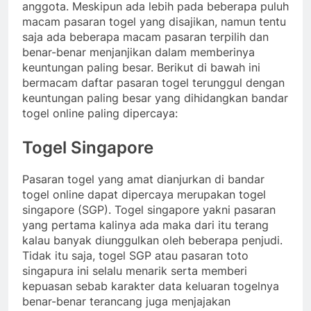
anggota. Meskipun ada lebih pada beberapa puluh
macam pasaran togel yang disajikan, namun tentu
saja ada beberapa macam pasaran terpilih dan
benar-benar menjanjikan dalam memberinya
keuntungan paling besar. Berikut di bawah ini
bermacam daftar pasaran togel terunggul dengan
keuntungan paling besar yang dihidangkan bandar
togel online paling dipercaya:
Togel Singapore
Pasaran togel yang amat dianjurkan di bandar
togel online dapat dipercaya merupakan togel
singapore (SGP). Togel singapore yakni pasaran
yang pertama kalinya ada maka dari itu terang
kalau banyak diunggulkan oleh beberapa penjudi.
Tidak itu saja, togel SGP atau pasaran toto
singapura ini selalu menarik serta memberi
kepuasan sebab karakter data keluaran togelnya
benar-benar terancang juga menjajakan