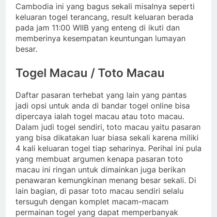
Cambodia ini yang bagus sekali misalnya seperti
keluaran togel terancang, result keluaran berada
pada jam 11:00 WIIB yang enteng di ikuti dan
memberinya kesempatan keuntungan lumayan
besar.
Togel Macau / Toto Macau
Daftar pasaran terhebat yang lain yang pantas
jadi opsi untuk anda di bandar togel online bisa
dipercaya ialah togel macau atau toto macau.
Dalam judi togel sendiri, toto macau yaitu pasaran
yang bisa dikatakan luar biasa sekali karena miliki
4 kali keluaran togel tiap seharinya. Perihal ini pula
yang membuat argumen kenapa pasaran toto
macau ini ringan untuk dimainkan juga berikan
penawaran kemungkinan menang besar sekali. Di
lain bagian, di pasar toto macau sendiri selalu
tersuguh dengan komplet macam-macam
permainan togel yang dapat memperbanyak