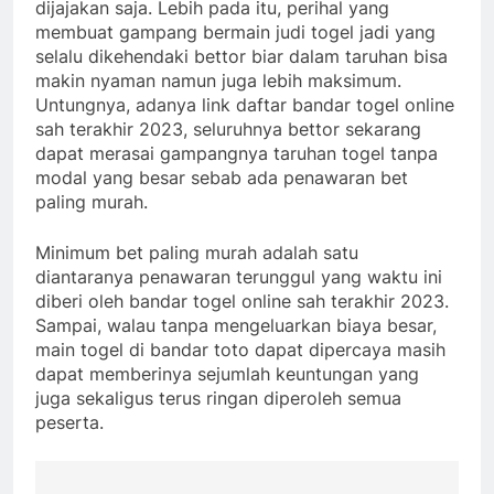
dijajakan saja. Lebih pada itu, perihal yang
membuat gampang bermain judi togel jadi yang
selalu dikehendaki bettor biar dalam taruhan bisa
makin nyaman namun juga lebih maksimum.
Untungnya, adanya link daftar bandar togel online
sah terakhir 2023, seluruhnya bettor sekarang
dapat merasai gampangnya taruhan togel tanpa
modal yang besar sebab ada penawaran bet
paling murah.
Minimum bet paling murah adalah satu
diantaranya penawaran terunggul yang waktu ini
diberi oleh bandar togel online sah terakhir 2023.
Sampai, walau tanpa mengeluarkan biaya besar,
main togel di bandar toto dapat dipercaya masih
dapat memberinya sejumlah keuntungan yang
juga sekaligus terus ringan diperoleh semua
peserta.