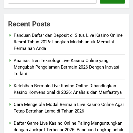
Recent Posts
Panduan Daftar dan Deposit di Situs Live Kasino Online
Resmi Tahun 2026: Langkah Mudah untuk Memulai
Permainan Anda
Analisis Tren Teknologi Live Kasino Online yang
Mengubah Pengalaman Bermain 2026 Dengan Inovasi
Terkini
Kelebihan Bermain Live Kasino Online Dibandingkan
Kasino Konvensional di 2026: Analisis dan Manfaatnya
Cara Mengelola Modal Bermain Live Kasino Online Agar
Tetap Bertahan Lama di Tahun 2026
Daftar Game Live Kasino Online Paling Menguntungkan
dengan Jackpot Terbesar 2026: Panduan Lengkap untuk