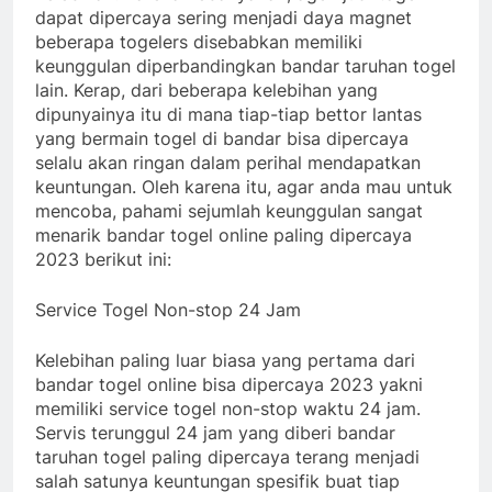
dapat dipercaya sering menjadi daya magnet
beberapa togelers disebabkan memiliki
keunggulan diperbandingkan bandar taruhan togel
lain. Kerap, dari beberapa kelebihan yang
dipunyainya itu di mana tiap-tiap bettor lantas
yang bermain togel di bandar bisa dipercaya
selalu akan ringan dalam perihal mendapatkan
keuntungan. Oleh karena itu, agar anda mau untuk
mencoba, pahami sejumlah keunggulan sangat
menarik bandar togel online paling dipercaya
2023 berikut ini:
Service Togel Non-stop 24 Jam
Kelebihan paling luar biasa yang pertama dari
bandar togel online bisa dipercaya 2023 yakni
memiliki service togel non-stop waktu 24 jam.
Servis terunggul 24 jam yang diberi bandar
taruhan togel paling dipercaya terang menjadi
salah satunya keuntungan spesifik buat tiap