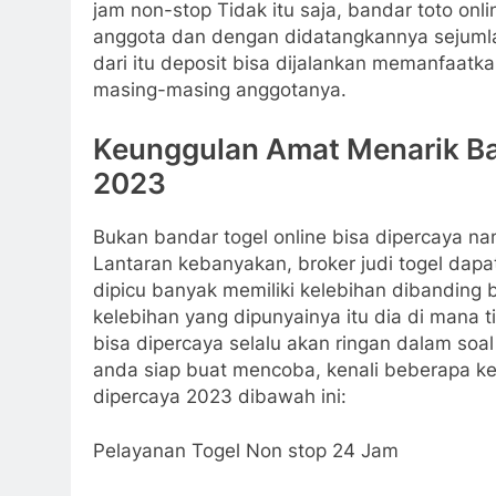
jam non-stop Tidak itu saja, bandar toto onl
anggota dan dengan didatangkannya sejuml
dari itu deposit bisa dijalankan memanfaat
masing-masing anggotanya.
Keunggulan Amat Menarik Ba
2023
Bukan bandar togel online bisa dipercaya nam
Lantaran kebanyakan, broker judi togel dapa
dipicu banyak memiliki kelebihan dibanding ba
kelebihan yang dipunyainya itu dia di mana t
bisa dipercaya selalu akan ringan dalam so
anda siap buat mencoba, kenali beberapa ke
dipercaya 2023 dibawah ini:
Pelayanan Togel Non stop 24 Jam