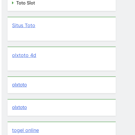
Toto Slot
Situs Toto
olxtoto 4d
olxtoto
olxtoto
togel online