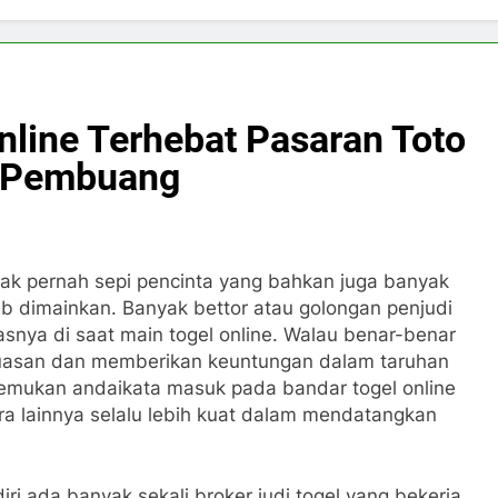
nline Terhebat Pasaran Toto
a Pembuang
tak pernah sepi pencinta yang bahkan juga banyak
ajib dimainkan. Banyak bettor atau golongan penjudi
asnya di saat main togel online. Walau benar-benar
uasan dan memberikan keuntungan dalam taruhan
temukan andaikata masuk pada bandar togel online
ra lainnya selalu lebih kuat dalam mendatangkan
ri ada banyak sekali broker judi togel yang bekerja