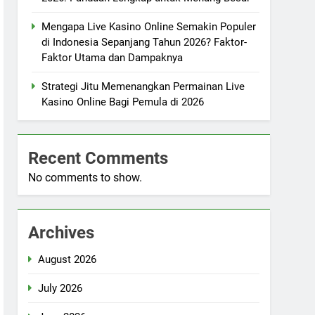
Mengapa Live Kasino Online Semakin Populer
di Indonesia Sepanjang Tahun 2026? Faktor-
Faktor Utama dan Dampaknya
Strategi Jitu Memenangkan Permainan Live
Kasino Online Bagi Pemula di 2026
Recent Comments
No comments to show.
Archives
August 2026
July 2026