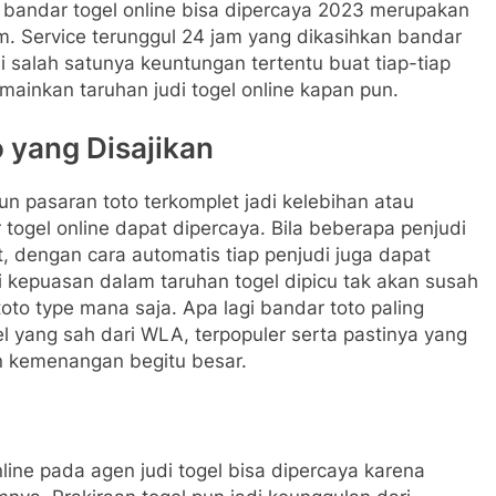
i bandar togel online bisa dipercaya 2023 merupakan
am. Service terunggul 24 jam yang dikasihkan bandar
i salah satunya keuntungan tertentu buat tiap-tiap
ainkan taruhan judi togel online kapan pun.
 yang Disajikan
un pasaran toto terkomplet jadi kelebihan atau
togel online dapat dipercaya. Bila beberapa penjudi
, dengan cara automatis tiap penjudi juga dapat
kepuasan dalam taruhan togel dipicu tak akan susah
oto type mana saja. Apa lagi bandar toto paling
 yang sah dari WLA, terpopuler serta pastinya yang
 kemenangan begitu besar.
ine pada agen judi togel bisa dipercaya karena