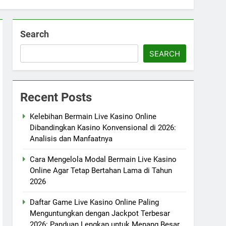
Search
SEARCH
Recent Posts
Kelebihan Bermain Live Kasino Online
Dibandingkan Kasino Konvensional di 2026:
Analisis dan Manfaatnya
Cara Mengelola Modal Bermain Live Kasino
Online Agar Tetap Bertahan Lama di Tahun
2026
Daftar Game Live Kasino Online Paling
Menguntungkan dengan Jackpot Terbesar
2026: Panduan Lengkap untuk Menang Besar