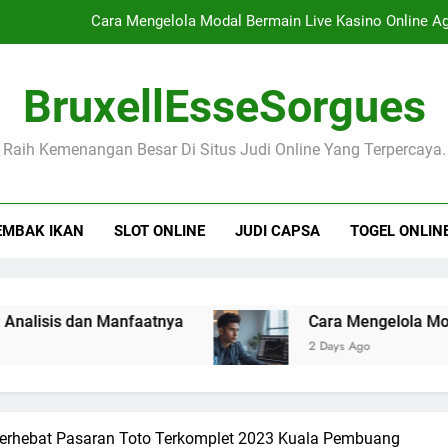
Cara Mengelola Modal Bermain Live Kasino Online Ag
Daftar Game Live Kasino Online Paling Menguntungkan dengan Ja
BruxellEsseSorgues
ngapa Live Kasino Online Semakin Populer di Indonesia Sepanjang
Raih Kemenangan Besar Di Situs Judi Online Yang Terpercaya.
elebihan Bermain Live Kasino Online Dibandingkan Kasino Konvensi
Cara Mengelola Modal Bermain Live Kasino Online Ag
EMBAK IKAN
SLOT ONLINE
JUDI CAPSA
TOGEL ONLIN
Daftar Game Live Kasino Online Paling Menguntungkan dengan Ja
ngapa Live Kasino Online Semakin Populer di Indonesia Sepanjang
 Manfaatnya
Cara Mengelola Modal Bermain Li
2 Days Ago
Terhebat Pasaran Toto Terkomplet 2023 Kuala Pembuang