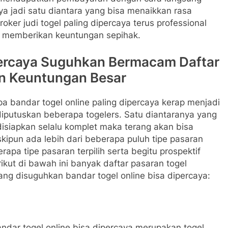
ya jadi satu diantara yang bisa menaikkan rasa
oker judi togel paling dipercaya terus professional
tak memberikan keuntungan sepihak.
percaya Suguhkan Bermacam Daftar
an Keuntungan Besar
a bandar togel online paling dipercaya kerap menjadi
diputuskan beberapa togelers. Satu diantaranya yang
isiapkan selalu komplet maka terang akan bisa
ipun ada lebih dari beberapa puluh tipe pasaran
rapa tipe pasaran terpilih serta begitu prospektif
kut di bawah ini banyak daftar pasaran togel
ng disuguhkan bandar togel online bisa dipercaya:
andar togel online bisa dipercaya merupakan togel