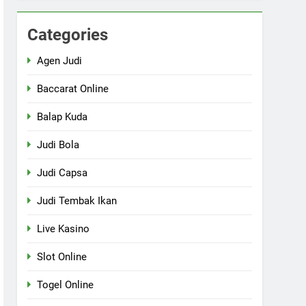
Categories
Agen Judi
Baccarat Online
Balap Kuda
Judi Bola
Judi Capsa
Judi Tembak Ikan
Live Kasino
Slot Online
Togel Online