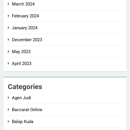
March 2024
February 2024
January 2024
December 2023
May 2023
April 2023
Categories
Agen Judi
Baccarat Online
Balap Kuda