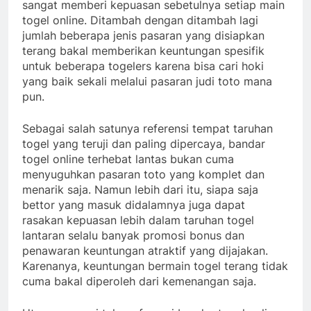
sangat memberi kepuasan sebetulnya setiap main
togel online. Ditambah dengan ditambah lagi
jumlah beberapa jenis pasaran yang disiapkan
terang bakal memberikan keuntungan spesifik
untuk beberapa togelers karena bisa cari hoki
yang baik sekali melalui pasaran judi toto mana
pun.
Sebagai salah satunya referensi tempat taruhan
togel yang teruji dan paling dipercaya, bandar
togel online terhebat lantas bukan cuma
menyuguhkan pasaran toto yang komplet dan
menarik saja. Namun lebih dari itu, siapa saja
bettor yang masuk didalamnya juga dapat
rasakan kepuasan lebih dalam taruhan togel
lantaran selalu banyak promosi bonus dan
penawaran keuntungan atraktif yang dijajakan.
Karenanya, keuntungan bermain togel terang tidak
cuma bakal diperoleh dari kemenangan saja.