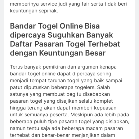
memberinya service judi yang fair serta tidak beri
keuntungan sepihak.
Bandar Togel Online Bisa
dipercaya Suguhkan Banyak
Daftar Pasaran Togel Terhebat
dengan Keuntungan Besar
Terus banyak pemikiran dan argumen kenapa
bandar togel online dapat dipercaya sering
menjadi tempat taruhan togel yang baik sampai
patut diputuskan beberapa togelers. Salah
satunya yang membuat begitu disebabkan
pasaran togel yang disajikan selalu komplet
hingga terang akan dapat memberi kepuasan
untuk semuanya peserta. Meskipun ada lebih pada
beberapa puluh tipe pasaran togel yang disiapkan,
namun tentu saja ada beberapa macam pasaran
terhebat dan benar-benar menjanjikan dalam