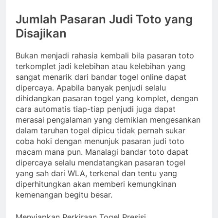
Jumlah Pasaran Judi Toto yang
Disajikan
Bukan menjadi rahasia kembali bila pasaran toto
terkomplet jadi kelebihan atau kelebihan yang
sangat menarik dari bandar togel online dapat
dipercaya. Apabila banyak penjudi selalu
dihidangkan pasaran togel yang komplet, dengan
cara automatis tiap-tiap penjudi juga dapat
merasai pengalaman yang demikian mengesankan
dalam taruhan togel dipicu tidak pernah sukar
coba hoki dengan menunjuk pasaran judi toto
macam mana pun. Manalagi bandar toto dapat
dipercaya selalu mendatangkan pasaran togel
yang sah dari WLA, terkenal dan tentu yang
diperhitungkan akan memberi kemungkinan
kemenangan begitu besar.
Menyiapkan Perkiraan Togel Presisi