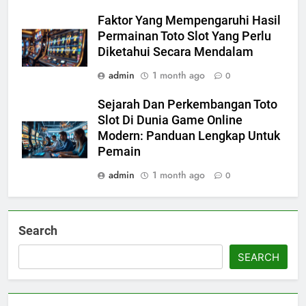
Faktor Yang Mempengaruhi Hasil
Permainan Toto Slot Yang Perlu
Diketahui Secara Mendalam
admin
1 month ago
0
Sejarah Dan Perkembangan Toto
Slot Di Dunia Game Online
Modern: Panduan Lengkap Untuk
Pemain
admin
1 month ago
0
Search
SEARCH