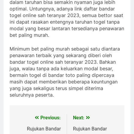
dalam taruhan bisa semakin nyaman juga lebih
optimal. Untungnya, adanya link daftar bandar
togel online sah teranyar 2023, semua bettor saat
ini dapat rasakan entengnya taruhan togel tanpa
modal yang besar lantaran tersedianya penawaran
bet paling murah.
Minimum bet paling murah sebagai satu diantara
penawaran terbaik yang sekarang diberi oleh
bandar togel online sah teranyar 2023. Bahkan
juga, walau tanpa ada keluarkan modal besar,
bermain togel di bandar toto paling dipercaya
masih dapat memberikan beberapa keuntungan
yang juga sekaligus terus simpel diterima
seluruhnya peserta.
Previous:
Next:
Post
navigation
Rujukan Bandar
Rujukan Bandar