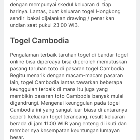
dengan mempunyai skedul keluaran di tiap
harinya. Lantas, buat keluaran togel Hongkong
sendiri bakal dijalankan drawing / penarikan
undian saat pukul 23:00 WIB.
Togel Cambodia
Pengalaman terbaik taruhan togel di bandar togel
online bisa dipercaya bisa diperoleh memutuskan
pasang taruhan toto di pasaran togel Cambodia.
Begitu menarik dengan macam-macam pasaran
lain, togel Cambodia lantas tawarkan beberapa
keunggulan terbaik di mana itu juga yang
membikin pasaran toto Cambodia banyak mulai
digandrungi. Mengenai keunggulan pada togel
Cambodia ini yang sangat luar biasa di antaranya
seperti keluaran togel terancang, result keluaran
berada di jam 11:00 WIIB yang enteng di ikuti dan
memberinya kesempatan keuntungan lumayan
besar.