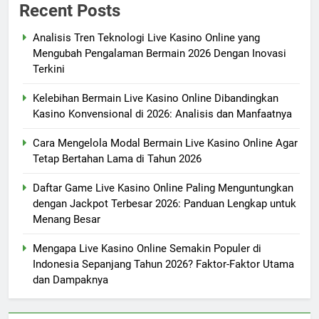
Recent Posts
Analisis Tren Teknologi Live Kasino Online yang
Mengubah Pengalaman Bermain 2026 Dengan Inovasi
Terkini
Kelebihan Bermain Live Kasino Online Dibandingkan
Kasino Konvensional di 2026: Analisis dan Manfaatnya
Cara Mengelola Modal Bermain Live Kasino Online Agar
Tetap Bertahan Lama di Tahun 2026
Daftar Game Live Kasino Online Paling Menguntungkan
dengan Jackpot Terbesar 2026: Panduan Lengkap untuk
Menang Besar
Mengapa Live Kasino Online Semakin Populer di
Indonesia Sepanjang Tahun 2026? Faktor-Faktor Utama
dan Dampaknya