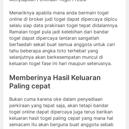
Menariknya apabila mana anda bermain togel
online di broker judi togel dapat dipercaya dipicu
selalu siap data prakiraan togel tepat didalamnya.
Ramalan togel pula jadi kelebihan dari bandar
togel dapat dipercaya lantaran sangatlah
berfaedah sekali buat semua anggota untuk cari
tahu beberapa angka toto terhebat yang
selanjutnya akan berkesempatan muncul di
keluaran togel fase ini hari maupun seterusnya.
Memberinya Hasil Keluaran
Paling cepat
Bukan cuma karena oke dalam penyediaan
perkiraan yang tepat saja, akan tetapi bandar
togel online dapat dipercaya juga terus berikan
keluaran hasil togel paling cepat yang mana hal
semacam itu akan berguna buat anggota sebab