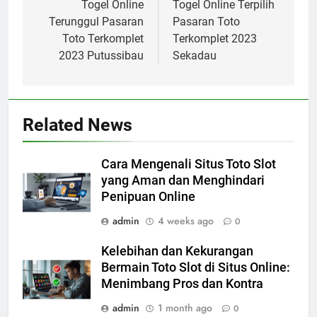
Togel Online
Togel Online Terpilih
Terunggul Pasaran
Pasaran Toto
Toto Terkomplet
Terkomplet 2023
2023 Putussibau
Sekadau
Related News
Cara Mengenali Situs Toto Slot
yang Aman dan Menghindari
Penipuan Online
admin
4 weeks ago
0
Kelebihan dan Kekurangan
Bermain Toto Slot di Situs Online:
Menimbang Pros dan Kontra
admin
1 month ago
0