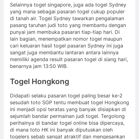
Selainnya togel singapore, juga ada togel Sydney
yang mana sebagai pasaran togel cukup populer
di tanah air. Togel Sydney tawarkan pengalaman
pasang taruhan judi toto yang membantu dengan
punyai jam membuka pasaran tiap-tiap hari. Di
lain bagian, menempatkan nomor togel maupun
cari keluaran hasil togel pasaran Sydney ini juga
sangat juga membantu lantaran antara lainnya
memiliki agenda result pasaran togel di siang hari,
benarnya jam 13:50 WIB.
Togel Hongkong
Didapati selaku pasaran togel paling besar ke-2
sesudah toto SGP tentu membuat togel Hongkong
ini menjadi opsi teratas yang banyak disiapkan di
sejumlah bandar permainan judi togel. Tergolong
perihalnya di bandar togel online bisa dipercaya,
di mana toto HK ini banyak diputuskan oleh
togelers sebab sangat atraktif dan mengesankan