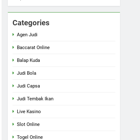
Categories
Agen Judi
Baccarat Online
Balap Kuda
Judi Bola
Judi Capsa
Judi Tembak Ikan
Live Kasino
Slot Online
Togel Online