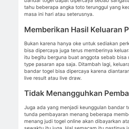
bandar togel dapat dipercaya sebab sangatla
tahu beberapa angka toto terunggul yang ke
masa ini hari atau seterusnya.
Memberikan Hasil Keluaran P
Bukan karena hanya oke untuk sediakan perkir
bisa dipercaya juga terus memberinya keluar
itu begitu berguna buat anggota sebab bisa 
type pasaran apa saja. Ditambah lagi, keluara
bandar togel bisa dipercaya karena diant
live result atau live draw.
Tidak Menangguhkan Pemba
Juga ada yang menjadi keunggulan bandar tog
tunda pembayaran menang beberapa member-n
menang judi togel online akan dibayarkan 
sewaktu itu juga. Hal semacam itu pastinya 