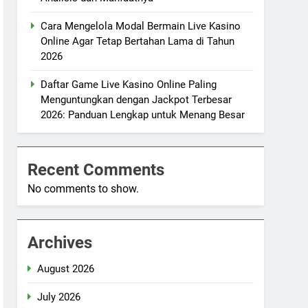
Cara Mengelola Modal Bermain Live Kasino
Online Agar Tetap Bertahan Lama di Tahun
2026
Daftar Game Live Kasino Online Paling
Menguntungkan dengan Jackpot Terbesar
2026: Panduan Lengkap untuk Menang Besar
Recent Comments
No comments to show.
Archives
August 2026
July 2026