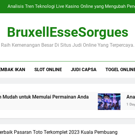
Analisis Tren Teknologi Live Kasino Online yang Mengubah Pe
elebihan Bermain Live Kasino Online Dibandingkan Kasino Konvensi
BruxellEsseSorgues
Cara Mengelola Modal Bermain Live Kasino Online Ag
Raih Kemenangan Besar Di Situs Judi Online Yang Terpercaya.
Panduan Daftar dan Deposit di Situs Live Kasino Online Resmi Ta
Analisis Tren Teknologi Live Kasino Online yang Mengubah Pe
EMBAK IKAN
SLOT ONLINE
JUDI CAPSA
TOGEL ONLIN
elebihan Bermain Live Kasino Online Dibandingkan Kasino Konvensi
Cara Mengelola Modal Bermain Live Kasino Online Ag
uk Memulai Permainan Anda
Analisis Tren Te
1 Day Ago
Terbaik Pasaran Toto Terkomplet 2023 Kuala Pembuang