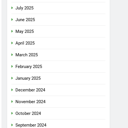
July 2025
June 2025
May 2025
April 2025
March 2025
February 2025
January 2025
December 2024
November 2024
October 2024
September 2024