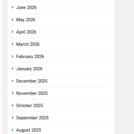
June 2026
May 2026
April 2026
March 2026
February 2026
January 2026
December 2025
November 2025
October 2025
September 2025
August 2025