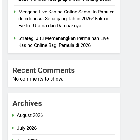
Mengapa Live Kasino Online Semakin Populer
di Indonesia Sepanjang Tahun 2026? Faktor-
Faktor Utama dan Dampaknya
Strategi Jitu Memenangkan Permainan Live
Kasino Online Bagi Pemula di 2026
Recent Comments
No comments to show.
Archives
August 2026
July 2026