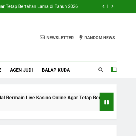
ar Tetap Bertahan Lama di Tahun 2026
ckpot Terbesar 2026: Panduan Lengkap
untuk Menang Besar
 Tahun 2026? Faktor-Faktor Utama dan
NEWSLETTER
RANDOM NEWS
Dampaknya
onal di 2026: Analisis dan Manfaatnya
ar Tetap Bertahan Lama di Tahun 2026
E
AGEN JUDI
BALAP KUDA
ckpot Terbesar 2026: Panduan Lengkap
untuk Menang Besar
 Tahun 2026? Faktor-Faktor Utama dan
Dampaknya
ve Kasino Online Agar Tetap Bertahan Lama di Tahun 2026