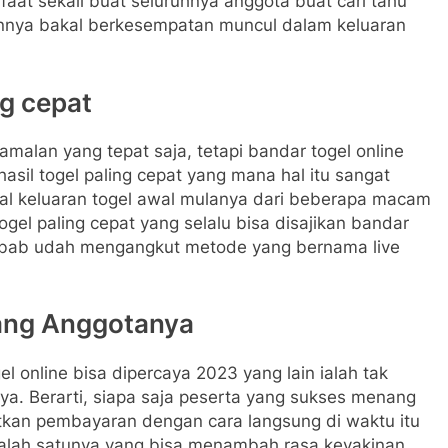
aat sekali buat seluruhnya anggota buat cari tahu
nnya bakal berkesempatan muncul dalam keluaran
ng cepat
alan yang tepat saja, tetapi bandar togel online
hasil togel paling cepat yang mana hal itu sangat
al keluaran togel awal mulanya dari beberapa macam
togel paling cepat yang selalu bisa disajikan bandar
sebab udah mengangkut metode yang bernama live
ang Anggotanya
 online bisa dipercaya 2023 yang lain ialah tak
. Berarti, siapa saja peserta yang sukses menang
patkan pembayaran dengan cara langsung di waktu itu
salah satunya yang bisa menambah rasa keyakinan