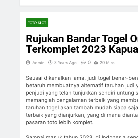
TOTO SLOT
Rujukan Bandar Togel O
Terkomplet 2023 Kapu
0
Admin
3 Years Ago
20 Mins
Seusai dikenalkan lama, judi togel benar-be
betaruh membuatnya alternatif taruhan judi 
penjudi yang telah tunjukkan sendiri untung 
memanglah pengalaman terbaik yang membe
taruhan togel akan tambah mudah siapa saja
terbaik yang dianjurkan, yang di mana diant
pasaran toto lebih komplet.
Sampai masuk tahun 2023, di Indonesia sendir