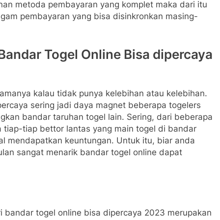
nan metoda pembayaran yang komplet maka dari itu
ragam pembayaran yang bisa disinkronkan masing-
andar Togel Online Bisa dipercaya
namanya kalau tidak punya kelebihan atau kelebihan.
percaya sering jadi daya magnet beberapa togelers
kan bandar taruhan togel lain. Sering, dari beberapa
tiap-tiap bettor lantas yang main togel di bandar
al mendapatkan keuntungan. Untuk itu, biar anda
lan sangat menarik bandar togel online dapat
i bandar togel online bisa dipercaya 2023 merupakan