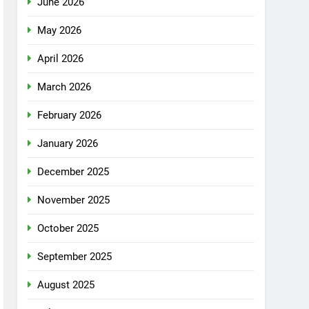
June 2026
May 2026
April 2026
March 2026
February 2026
January 2026
December 2025
November 2025
October 2025
September 2025
August 2025