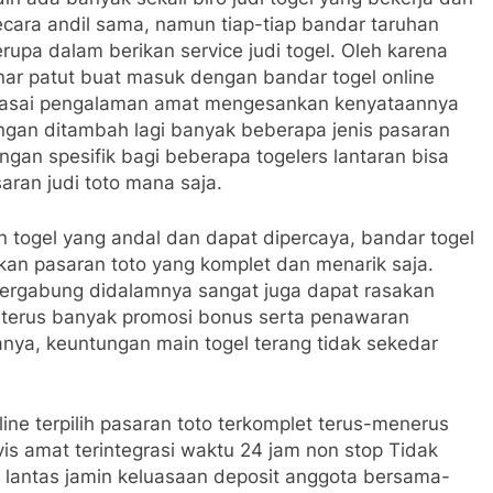
secara andil sama, namun tiap-tiap bandar taruhan
serupa dalam berikan service judi togel. Oleh karena
enar patut buat masuk dengan bandar togel online
merasai pengalaman amat mengesankan kenyataannya
dengan ditambah lagi banyak beberapa jenis pasaran
gan spesifik bagi beberapa togelers lantaran bisa
aran judi toto mana saja.
n togel yang andal dan dapat dipercaya, bandar togel
kan pasaran toto yang komplet dan menarik saja.
g tergabung didalamnya sangat juga dapat rasakan
n terus banyak promosi bonus serta penawaran
anya, keuntungan main togel terang tidak sekedar
ine terpilih pasaran toto terkomplet terus-menerus
is amat terintegrasi waktu 24 jam non stop Tidak
ya lantas jamin keluasaan deposit anggota bersama-