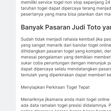
memiliki service togel non stop sepanjang 24
taruhan togel dapat dipercaya terang menjad
pesertanya yang mana bisa jalankan dan main
Banyak Pasaran Judi Toto ya
Sudah tidak menjadi rahasia kembali jika pas
yang sangat menarik dari bandar togel online
dihidangkan pasaran togel yang komplet, den
merasai pengalaman yang demikian memberi 
sukar coba peruntungan dengan menunjuk pas
dapat dipercaya selalu mendatangkan pasara
tentulah yang diperkirakan dapat memberi 
Menyiapkan Perkiraan Togel Tepat
Menariknya jikamana anda main togel online 
ada data ramalan togel presisi didalamnya. P