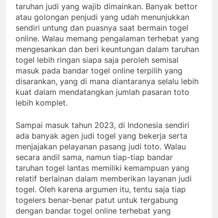
taruhan judi yang wajib dimainkan. Banyak bettor
atau golongan penjudi yang udah menunjukkan
sendiri untung dan puasnya saat bermain togel
online. Walau memang pengalaman terhebat yang
mengesankan dan beri keuntungan dalam taruhan
togel lebih ringan siapa saja peroleh semisal
masuk pada bandar togel online terpilih yang
disarankan, yang di mana diantaranya selalu lebih
kuat dalam mendatangkan jumlah pasaran toto
lebih komplet.
Sampai masuk tahun 2023, di Indonesia sendiri
ada banyak agen judi togel yang bekerja serta
menjajakan pelayanan pasang judi toto. Walau
secara andil sama, namun tiap-tiap bandar
taruhan togel lantas memiliki kemampuan yang
relatif berlainan dalam memberikan layanan judi
togel. Oleh karena argumen itu, tentu saja tiap
togelers benar-benar patut untuk tergabung
dengan bandar togel online terhebat yang