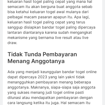
keluaran hasil togel paling cepat yang mana hal
semacam itu akan berguna buat anggota sebab
bisa ketahui keluaran togel awal mulanya dari
pelbagai macam pasaran apapun itu. Apa lagi,
keluaran hasil togel paling cepat yang terus
sanggup disiapkan bandar togel paling dipercaya
lantaran diantaranya karena sudah mengangkat
mekanisme yang bernama live result atau live
draw.
Tidak Tunda Pembayaran
Menang Anggotanya
Ada yang menjadi keunggulan bandar togel online
dapat dipercaya 2023 yang lain yakni tidak
menangguhkan pembayaran menang beberapa
anggotanya. Maknanya, siapa-siapa saja anggota
yang sukses menang judi togel online pasti
dilunasi atau mendapatkan pembayaran dengan
cara langsung ketika itu juga. Hal semacam itu