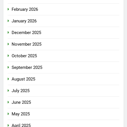
February 2026
January 2026
December 2025
November 2025
October 2025
September 2025
August 2025
July 2025
June 2025
May 2025
April 2025