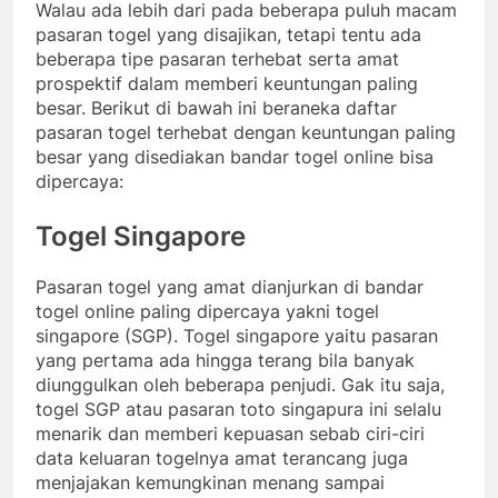
Walau ada lebih dari pada beberapa puluh macam
pasaran togel yang disajikan, tetapi tentu ada
beberapa tipe pasaran terhebat serta amat
prospektif dalam memberi keuntungan paling
besar. Berikut di bawah ini beraneka daftar
pasaran togel terhebat dengan keuntungan paling
besar yang disediakan bandar togel online bisa
dipercaya:
Togel Singapore
Pasaran togel yang amat dianjurkan di bandar
togel online paling dipercaya yakni togel
singapore (SGP). Togel singapore yaitu pasaran
yang pertama ada hingga terang bila banyak
diunggulkan oleh beberapa penjudi. Gak itu saja,
togel SGP atau pasaran toto singapura ini selalu
menarik dan memberi kepuasan sebab ciri-ciri
data keluaran togelnya amat terancang juga
menjajakan kemungkinan menang sampai