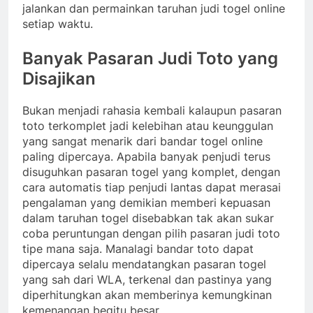
jalankan dan permainkan taruhan judi togel online
setiap waktu.
Banyak Pasaran Judi Toto yang
Disajikan
Bukan menjadi rahasia kembali kalaupun pasaran
toto terkomplet jadi kelebihan atau keunggulan
yang sangat menarik dari bandar togel online
paling dipercaya. Apabila banyak penjudi terus
disuguhkan pasaran togel yang komplet, dengan
cara automatis tiap penjudi lantas dapat merasai
pengalaman yang demikian memberi kepuasan
dalam taruhan togel disebabkan tak akan sukar
coba peruntungan dengan pilih pasaran judi toto
tipe mana saja. Manalagi bandar toto dapat
dipercaya selalu mendatangkan pasaran togel
yang sah dari WLA, terkenal dan pastinya yang
diperhitungkan akan memberinya kemungkinan
kemenangan begitu besar.