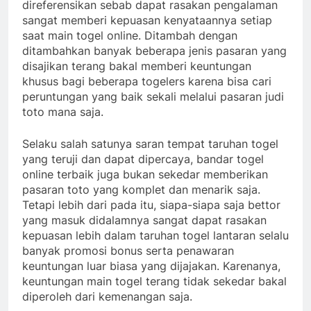
direferensikan sebab dapat rasakan pengalaman
sangat memberi kepuasan kenyataannya setiap
saat main togel online. Ditambah dengan
ditambahkan banyak beberapa jenis pasaran yang
disajikan terang bakal memberi keuntungan
khusus bagi beberapa togelers karena bisa cari
peruntungan yang baik sekali melalui pasaran judi
toto mana saja.
Selaku salah satunya saran tempat taruhan togel
yang teruji dan dapat dipercaya, bandar togel
online terbaik juga bukan sekedar memberikan
pasaran toto yang komplet dan menarik saja.
Tetapi lebih dari pada itu, siapa-siapa saja bettor
yang masuk didalamnya sangat dapat rasakan
kepuasan lebih dalam taruhan togel lantaran selalu
banyak promosi bonus serta penawaran
keuntungan luar biasa yang dijajakan. Karenanya,
keuntungan main togel terang tidak sekedar bakal
diperoleh dari kemenangan saja.