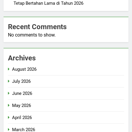
Tetap Bertahan Lama di Tahun 2026
Recent Comments
No comments to show.
Archives
August 2026
July 2026
June 2026
May 2026
April 2026
March 2026