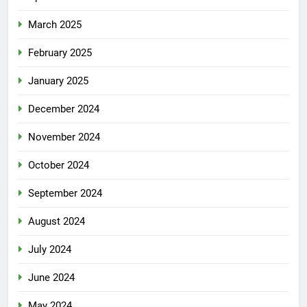
March 2025
February 2025
January 2025
December 2024
November 2024
October 2024
September 2024
August 2024
July 2024
June 2024
May 2024