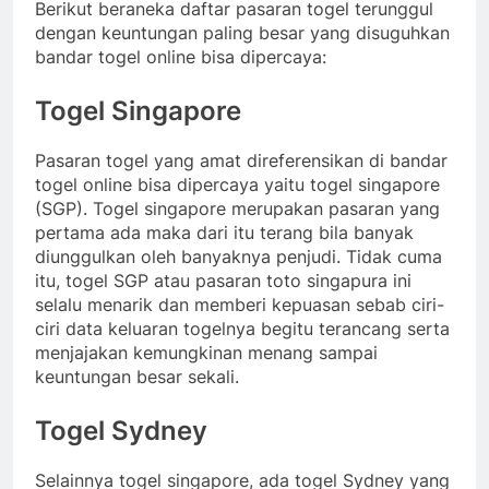
Berikut beraneka daftar pasaran togel terunggul
dengan keuntungan paling besar yang disuguhkan
bandar togel online bisa dipercaya:
Togel Singapore
Pasaran togel yang amat direferensikan di bandar
togel online bisa dipercaya yaitu togel singapore
(SGP). Togel singapore merupakan pasaran yang
pertama ada maka dari itu terang bila banyak
diunggulkan oleh banyaknya penjudi. Tidak cuma
itu, togel SGP atau pasaran toto singapura ini
selalu menarik dan memberi kepuasan sebab ciri-
ciri data keluaran togelnya begitu terancang serta
menjajakan kemungkinan menang sampai
keuntungan besar sekali.
Togel Sydney
Selainnya togel singapore, ada togel Sydney yang