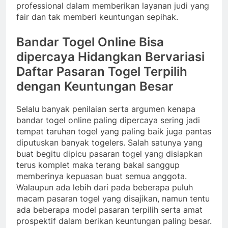
professional dalam memberikan layanan judi yang
fair dan tak memberi keuntungan sepihak.
Bandar Togel Online Bisa
dipercaya Hidangkan Bervariasi
Daftar Pasaran Togel Terpilih
dengan Keuntungan Besar
Selalu banyak penilaian serta argumen kenapa
bandar togel online paling dipercaya sering jadi
tempat taruhan togel yang paling baik juga pantas
diputuskan banyak togelers. Salah satunya yang
buat begitu dipicu pasaran togel yang disiapkan
terus komplet maka terang bakal sanggup
memberinya kepuasan buat semua anggota.
Walaupun ada lebih dari pada beberapa puluh
macam pasaran togel yang disajikan, namun tentu
ada beberapa model pasaran terpilih serta amat
prospektif dalam berikan keuntungan paling besar.