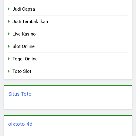
Judi Capsa
Judi Tembak Ikan
Live Kasino
Slot Online
Togel Online
Toto Slot
Situs Toto
olxtoto 4d