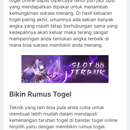
togel online dapat dipercaya tentu pun jadi opsi
yang mendapatkan dipakai untuk menambah
kemungkinan sukses menang. Di hasil keluaran
togel paling akhir, umumnya ada sekian banyak
angka yang masih tetap berhubungan sama yang
kedepannya akan keluar maka terang sangat
memperingan anda temukan angka terbaik di
mana bisa sukses membikin anda menang.
Bikin Rumus Togel
Teknik yang lain bisa pula anda coba untuk
membuat lebih mudah dalam mendapati
kemenangan taruhan togel di bandar togel online
terpilih yaitu dengan membikin rumus togel.