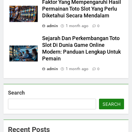
Faktor Yang Mempengaruhi Hasil
Permainan Toto Slot Yang Perlu
Diketahui Secara Mendalam
admin
1 month ago
0
Sejarah Dan Perkembangan Toto
Slot Di Dunia Game Online
Modern: Panduan Lengkap Untuk
Pemain
admin
1 month ago
0
Search
SEARCH
Recent Posts