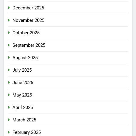
December 2025
November 2025
October 2025
September 2025
August 2025
July 2025
June 2025
May 2025
April 2025
March 2025
February 2025