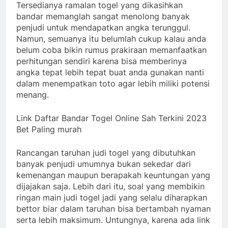
Tersedianya ramalan togel yang dikasihkan
bandar memanglah sangat menolong banyak
penjudi untuk mendapatkan angka terunggul.
Namun, semuanya itu belumlah cukup kalau anda
belum coba bikin rumus prakiraan memanfaatkan
perhitungan sendiri karena bisa memberinya
angka tepat lebih tepat buat anda gunakan nanti
dalam menempatkan toto agar lebih miliki potensi
menang.
Link Daftar Bandar Togel Online Sah Terkini 2023
Bet Paling murah
Rancangan taruhan judi togel yang dibutuhkan
banyak penjudi umumnya bukan sekedar dari
kemenangan maupun berapakah keuntungan yang
dijajakan saja. Lebih dari itu, soal yang membikin
ringan main judi togel jadi yang selalu diharapkan
bettor biar dalam taruhan bisa bertambah nyaman
serta lebih maksimum. Untungnya, karena ada link