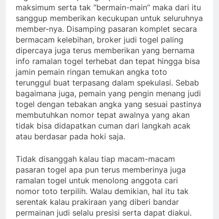
maksimum serta tak “bermain-main” maka dari itu
sanggup memberikan kecukupan untuk seluruhnya
member-nya. Disamping pasaran komplet secara
bermacam kelebihan, broker judi togel paling
dipercaya juga terus memberikan yang bernama
info ramalan togel terhebat dan tepat hingga bisa
jamin pemain ringan temukan angka toto
terunggul buat terpasang dalam spekulasi. Sebab
bagaimana juga, pemain yang pengin menang judi
togel dengan tebakan angka yang sesuai pastinya
membutuhkan nomor tepat awalnya yang akan
tidak bisa didapatkan cuman dari langkah acak
atau berdasar pada hoki saja.
Tidak disanggah kalau tiap macam-macam
pasaran togel apa pun terus memberinya juga
ramalan togel untuk menolong anggota cari
nomor toto terpilih. Walau demikian, hal itu tak
serentak kalau prakiraan yang diberi bandar
permainan judi selalu presisi serta dapat diakui.