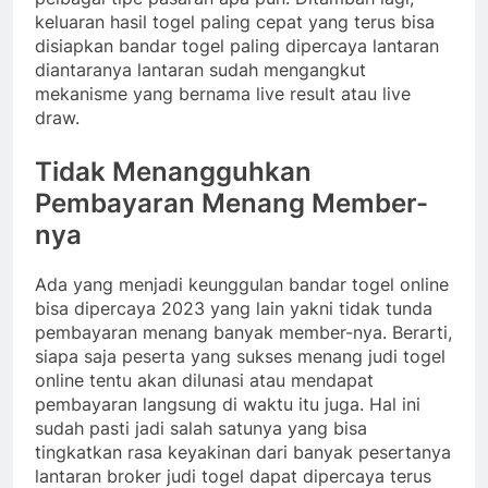
keluaran hasil togel paling cepat yang terus bisa
disiapkan bandar togel paling dipercaya lantaran
diantaranya lantaran sudah mengangkut
mekanisme yang bernama live result atau live
draw.
Tidak Menangguhkan
Pembayaran Menang Member-
nya
Ada yang menjadi keunggulan bandar togel online
bisa dipercaya 2023 yang lain yakni tidak tunda
pembayaran menang banyak member-nya. Berarti,
siapa saja peserta yang sukses menang judi togel
online tentu akan dilunasi atau mendapat
pembayaran langsung di waktu itu juga. Hal ini
sudah pasti jadi salah satunya yang bisa
tingkatkan rasa keyakinan dari banyak pesertanya
lantaran broker judi togel dapat dipercaya terus