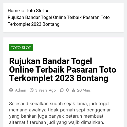
Home
Toto Slot
Rujukan Bandar Togel Online Terbaik Pasaran Toto
Terkomplet 2023 Bontang
TOTO SLOT
Rujukan Bandar Togel
Online Terbaik Pasaran Toto
Terkomplet 2023 Bontang
0
Admin
3 Years Ago
20 Mins
Selesai dikenalkan sudah sejak lama, judi togel
memang awalnya tidak pernah sepi penggemar
yang bahkan juga banyak betaruh membuat
alternatif taruhan judi yang wajib dimainkan.