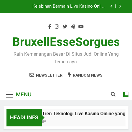
Skip
Analisis dan Manfaatnya
Cara Mengelola Modal Bermain Live Kasino
to
Online Agar Tetap Bertahan Lama di Tahun 2026
content
Daftar Game Live Kasino Online Paling
Menguntungkan dengan Jackpot Terbesar 2026:
Panduan Lengkap untuk Menang Besar
Analisis Tren Teknologi Live Kasino Online yang
Mengubah Pengalaman Bermain 2026 Dengan
BruxellEsseSorgues
Inovasi Terkini
Kelebihan Bermain Live Kasino Online
Dibandingkan Kasino Konvensional di 2026:
Raih Kemenangan Besar Di Situs Judi Online Yang
Analisis dan Manfaatnya
Cara Mengelola Modal Bermain Live Kasino
Terpercaya.
Online Agar Tetap Bertahan Lama di Tahun 2026
Daftar Game Live Kasino Online Paling
NEWSLETTER
RANDOM NEWS
Menguntungkan dengan Jackpot Terbesar 2026:
Panduan Lengkap untuk Menang Besar
MENU
Analisis Tren Teknologi Live Kasino Online yang Men
HEADLINES
18 Hours Ago