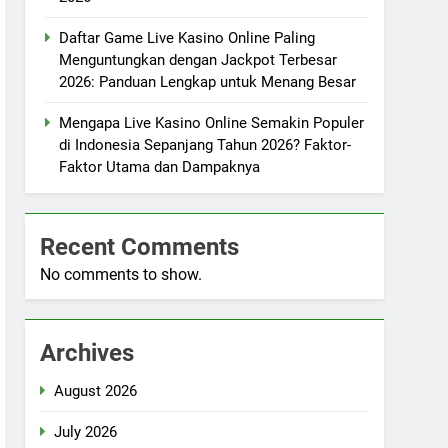
Daftar Game Live Kasino Online Paling
Menguntungkan dengan Jackpot Terbesar
2026: Panduan Lengkap untuk Menang Besar
Mengapa Live Kasino Online Semakin Populer
di Indonesia Sepanjang Tahun 2026? Faktor-
Faktor Utama dan Dampaknya
Recent Comments
No comments to show.
Archives
August 2026
July 2026