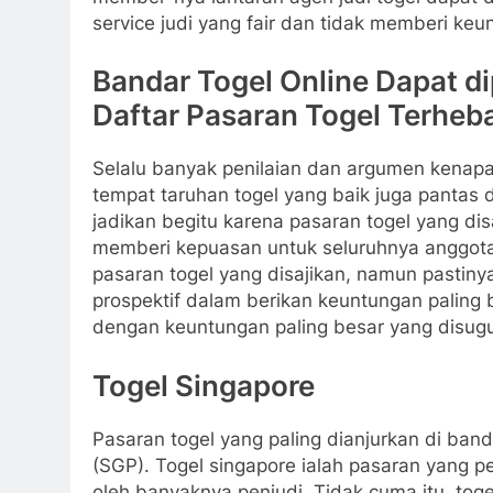
service judi yang fair dan tidak memberi keu
Bandar Togel Online Dapat 
Daftar Pasaran Togel Terhe
Selalu banyak penilaian dan argumen kenapa 
tempat taruhan togel yang baik juga pantas 
jadikan begitu karena pasaran togel yang dis
memberi kepuasan untuk seluruhnya anggota
pasaran togel yang disajikan, namun pastiny
prospektif dalam berikan keuntungan paling b
dengan keuntungan paling besar yang disuguh
Togel Singapore
Pasaran togel yang paling dianjurkan di banda
(SGP). Togel singapore ialah pasaran yang 
oleh banyaknya penjudi. Tidak cuma itu, toge