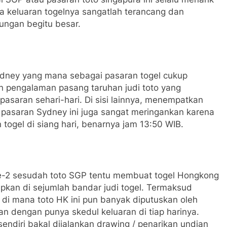
a keluaran togelnya sangatlah terancang dan
ngan begitu besar.
Sydney yang mana sebagai pasaran togel cukup
an pengalaman pasang taruhan judi toto yang
saran sehari-hari. Di sisi lainnya, menempatkan
l pasaran Sydney ini juga sangat meringankan karena
 togel di siang hari, benarnya jam 13:50 WIB.
 ke-2 sesudah toto SGP tentu membuat togel Hongkong
iapkan di sejumlah bandar judi togel. Termaksud
a, di mana toto HK ini pun banyak diputuskan oleh
n dengan punya skedul keluaran di tiap harinya.
endiri bakal dijalankan drawing / penarikan undian