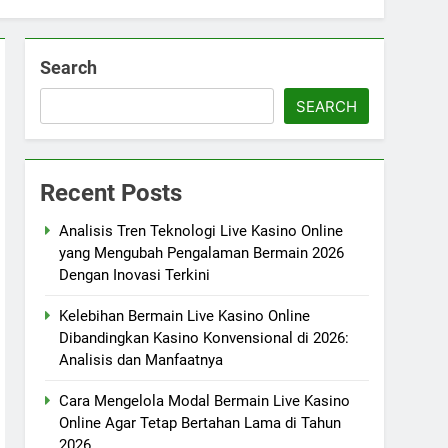
Search
SEARCH
Recent Posts
Analisis Tren Teknologi Live Kasino Online
yang Mengubah Pengalaman Bermain 2026
Dengan Inovasi Terkini
Kelebihan Bermain Live Kasino Online
Dibandingkan Kasino Konvensional di 2026:
Analisis dan Manfaatnya
Cara Mengelola Modal Bermain Live Kasino
Online Agar Tetap Bertahan Lama di Tahun
2026