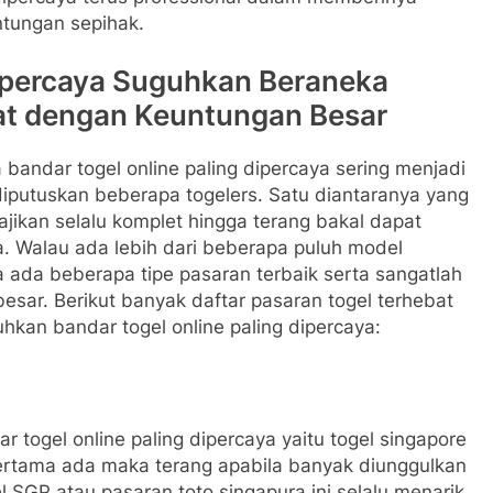
ntungan sepihak.
dipercaya Suguhkan Beraneka
bat dengan Keuntungan Besar
bandar togel online paling dipercaya sering menjadi
diputuskan beberapa togelers. Satu diantaranya yang
ajikan selalu komplet hingga terang bakal dapat
. Walau ada lebih dari beberapa puluh model
a ada beberapa tipe pasaran terbaik serta sangatlah
esar. Berikut banyak daftar pasaran togel terhebat
kan bandar togel online paling dipercaya:
r togel online paling dipercaya yaitu togel singapore
pertama ada maka terang apabila banyak diunggulkan
l SGP atau pasaran toto singapura ini selalu menarik