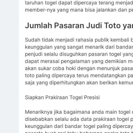
taruhan togel dapat dipercaya terang menjadi
member-nya yang mana bisa jalankan dan per
Jumlah Pasaran Judi Toto ya
Sudah tidak menjadi rahasia publik kembali b
keunggulan yang sangat menarik dari bandar 
penjudi selalu disuguhkan pasaran togel yang
dapat merasai pengalaman yang demikian m
akan sukar coba hoki dengan menunjuk pasar
toto paling dipercaya terus mendatangkan pa
saja yang diperhitungkan akan berikan kem
Siapkan Prakiraan Togel Presisi
Menariknya jika bagaimana anda main togel o
disebabkan selalu ada data prakiraan togel p
keunggulan dari bandar togel paling diperca