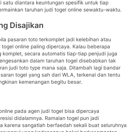
 satu diantara keuntungan spesifik untuk tiap
mainkan taruhan judi togel online sewaktu-waktu.
ng Disajikan
ila pasaran toto terkomplet jadi kelebihan atau
togel online paling dipercaya. Kalau beberapa
 komplet, secara automatis tiap-tiap penjudi juga
engesankan dalam taruhan togel disebabkan tak
an judi toto type mana saja. Ditambah lagi bandar
saran togel yang sah dari WLA, terkenal dan tentu
ungkinan kemenangan begitu besar.
nline pada agen judi togel bisa dipercaya
resisi didalamnya. Ramalan togel pun jadi
ya karena sangatlah berfaedah sekali buat seluruhnya