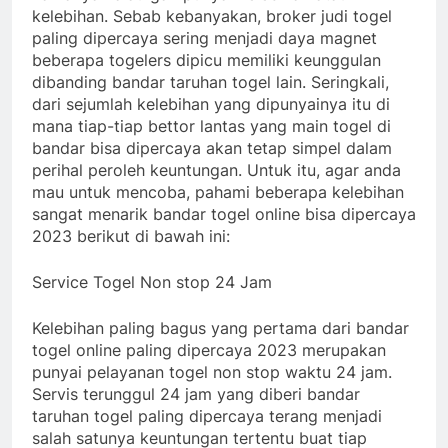
kelebihan. Sebab kebanyakan, broker judi togel
paling dipercaya sering menjadi daya magnet
beberapa togelers dipicu memiliki keunggulan
dibanding bandar taruhan togel lain. Seringkali,
dari sejumlah kelebihan yang dipunyainya itu di
mana tiap-tiap bettor lantas yang main togel di
bandar bisa dipercaya akan tetap simpel dalam
perihal peroleh keuntungan. Untuk itu, agar anda
mau untuk mencoba, pahami beberapa kelebihan
sangat menarik bandar togel online bisa dipercaya
2023 berikut di bawah ini:
Service Togel Non stop 24 Jam
Kelebihan paling bagus yang pertama dari bandar
togel online paling dipercaya 2023 merupakan
punyai pelayanan togel non stop waktu 24 jam.
Servis terunggul 24 jam yang diberi bandar
taruhan togel paling dipercaya terang menjadi
salah satunya keuntungan tertentu buat tiap