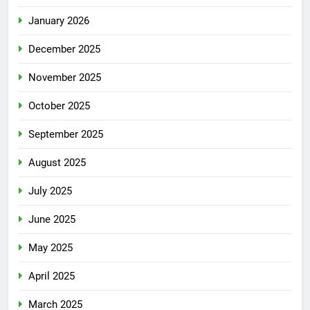
January 2026
December 2025
November 2025
October 2025
September 2025
August 2025
July 2025
June 2025
May 2025
April 2025
March 2025