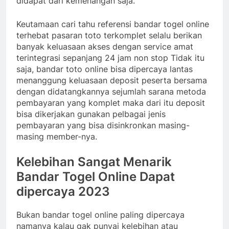
didapat dari kemenangan saja.
Keutamaan cari tahu referensi bandar togel online
terhebat pasaran toto terkomplet selalu berikan
banyak keluasaan akses dengan service amat
terintegrasi sepanjang 24 jam non stop Tidak itu
saja, bandar toto online bisa dipercaya lantas
menanggung keluasaan deposit peserta bersama
dengan didatangkannya sejumlah sarana metoda
pembayaran yang komplet maka dari itu deposit
bisa dikerjakan gunakan pelbagai jenis
pembayaran yang bisa disinkronkan masing-
masing member-nya.
Kelebihan Sangat Menarik
Bandar Togel Online Dapat
dipercaya 2023
Bukan bandar togel online paling dipercaya
namanya kalau gak punyai kelebihan atau