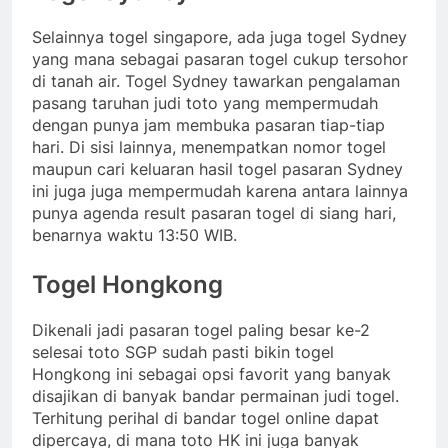
Selainnya togel singapore, ada juga togel Sydney
yang mana sebagai pasaran togel cukup tersohor
di tanah air. Togel Sydney tawarkan pengalaman
pasang taruhan judi toto yang mempermudah
dengan punya jam membuka pasaran tiap-tiap
hari. Di sisi lainnya, menempatkan nomor togel
maupun cari keluaran hasil togel pasaran Sydney
ini juga juga mempermudah karena antara lainnya
punya agenda result pasaran togel di siang hari,
benarnya waktu 13:50 WIB.
Togel Hongkong
Dikenali jadi pasaran togel paling besar ke-2
selesai toto SGP sudah pasti bikin togel
Hongkong ini sebagai opsi favorit yang banyak
disajikan di banyak bandar permainan judi togel.
Terhitung perihal di bandar togel online dapat
dipercaya, di mana toto HK ini juga banyak