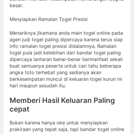
besar.
Menyiapkan Ramalan Togel Presisi
Menariknya jikamana anda main togel online pada
agen judi togel paling dipercaya karena terus siap
info ramalan togel presisi didalamnya. Ramalan
togel pula jadi kelebihan dari bandar togel paling
dipercaya lantaran benar-benar bermanfaat sekali
buat semuanya peserta untuk cari tahu beberapa
angka toto terhebat yang sedianya akan
berkesempatan muncul di keluaran togel kurun ini
hari maupun sesudah itu.
Memberi Hasil Keluaran Paling
cepat
Bukan karena hanya oke untuk menyiapkan
prakiraan yang tepat saja, tapi bandar togel online