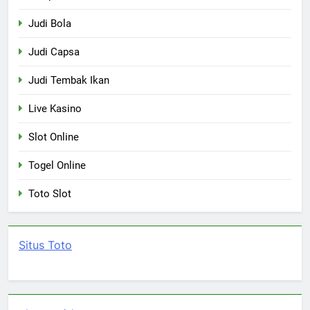
Judi Bola
Judi Capsa
Judi Tembak Ikan
Live Kasino
Slot Online
Togel Online
Toto Slot
Situs Toto