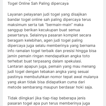
Togel Online Sah Paling dipercaya
Layanan pelayanan judi togel yang disajikan
bandar togel online sah paling dipercaya terus
maksimum serta tak “bermain-main” maka
sanggup berikan kecukupan buat semua
pesertanya. Selainnya pasaran komplet secara
beragam kelebihan, agen judi togel paling
dipercaya juga selalu memberinya yang bernama
info ramalan togel terbaik dan presisi hingga bisa
jamin pemain ringan mendapatkan angka toto
terhebat buat terpasang dalam spekulasi.
Lantaran apapun juga, pemain yang mau menang
judi togel dengan tebakan angka yang sesuai
pastinya membutuhkan nomor tepat awal mulanya
yang akan tidak bisa didapatkan cuma dari
metode sembarang maupun berdasar hoki saja.
Tidak diingkari jika tiap-tiap beberapa jenis
pasaran togel apa pun terus memberinya juga