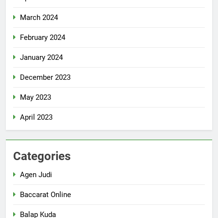
March 2024
February 2024
January 2024
December 2023
May 2023
April 2023
Categories
Agen Judi
Baccarat Online
Balap Kuda