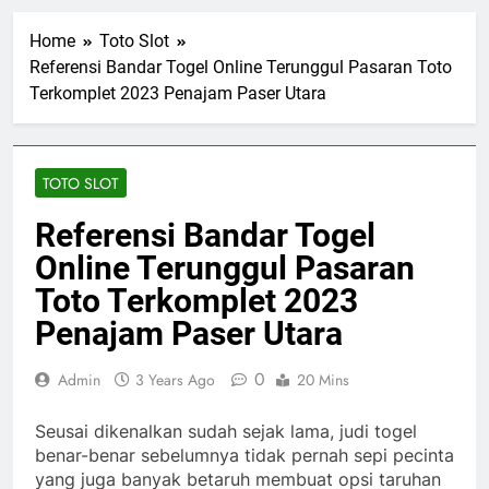
Home
Toto Slot
Referensi Bandar Togel Online Terunggul Pasaran Toto
Terkomplet 2023 Penajam Paser Utara
TOTO SLOT
Referensi Bandar Togel
Online Terunggul Pasaran
Toto Terkomplet 2023
Penajam Paser Utara
0
Admin
3 Years Ago
20 Mins
Seusai dikenalkan sudah sejak lama, judi togel
benar-benar sebelumnya tidak pernah sepi pecinta
yang juga banyak betaruh membuat opsi taruhan