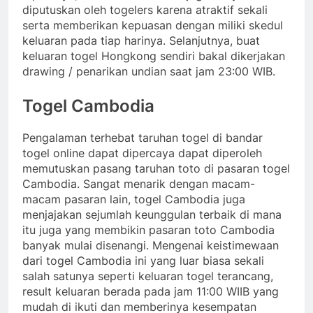
diputuskan oleh togelers karena atraktif sekali
serta memberikan kepuasan dengan miliki skedul
keluaran pada tiap harinya. Selanjutnya, buat
keluaran togel Hongkong sendiri bakal dikerjakan
drawing / penarikan undian saat jam 23:00 WIB.
Togel Cambodia
Pengalaman terhebat taruhan togel di bandar
togel online dapat dipercaya dapat diperoleh
memutuskan pasang taruhan toto di pasaran togel
Cambodia. Sangat menarik dengan macam-
macam pasaran lain, togel Cambodia juga
menjajakan sejumlah keunggulan terbaik di mana
itu juga yang membikin pasaran toto Cambodia
banyak mulai disenangi. Mengenai keistimewaan
dari togel Cambodia ini yang luar biasa sekali
salah satunya seperti keluaran togel terancang,
result keluaran berada pada jam 11:00 WIIB yang
mudah di ikuti dan memberinya kesempatan