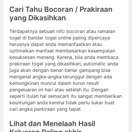
Cari Tahu Bocoran / Prakiraan
yang Dikasihkan
Terdapatnya sebuah info bocoran atau ramalan
togel di bandar togel online paling dipercaya
harusnya dapat anda memanfaatkan atau
optimalkan manfaat membesarkan kesempatan
kesuksesan menang. Karena, bila anda membaca
prakiraan togel yang dikasihkan, automatic anda
juga akan dengan benar-benar gampang bisa
mengenal angka-angka terunggul dengan ada
kemungkinan muncul dalam kurun result
pengeluaran ini hari atau setelah itu. Dengan
seperti itulah hal semacam itu sangat memberikan
keuntungan anda karena tidak perlu sukar buat
cari angka perkiraan yang tepat.
Lihat dan Menelaah Hasil