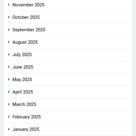
November 2025
October 2025
September 2025
August 2025
July 2025
June 2025
May 2025
April 2025
March 2025
February 2025
January 2025