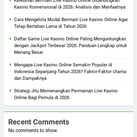
Kelebihan Bermain Live Kasino Online Dibandingkan
Kasino Konvensional di 2026: Analisis dan Manfaatnya
Cara Mengelola Modal Bermain Live Kasino Online Agar
Tetap Bertahan Lama di Tahun 2026
Daftar Game Live Kasino Online Paling Menguntungkan
dengan Jackpot Terbesar 2026: Panduan Lengkap untuk
Menang Besar
Mengapa Live Kasino Online Semakin Populer di
Indonesia Sepanjang Tahun 2026? Faktor-Faktor Utama
dan Dampaknya
Strategi Jitu Memenangkan Permainan Live Kasino
Online Bagi Pemula di 2026
Recent Comments
No comments to show.