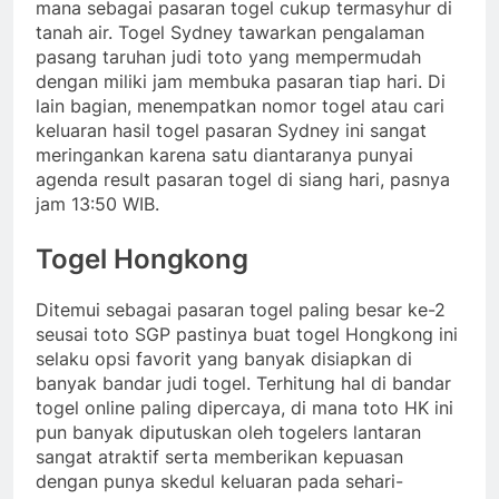
mana sebagai pasaran togel cukup termasyhur di
tanah air. Togel Sydney tawarkan pengalaman
pasang taruhan judi toto yang mempermudah
dengan miliki jam membuka pasaran tiap hari. Di
lain bagian, menempatkan nomor togel atau cari
keluaran hasil togel pasaran Sydney ini sangat
meringankan karena satu diantaranya punyai
agenda result pasaran togel di siang hari, pasnya
jam 13:50 WIB.
Togel Hongkong
Ditemui sebagai pasaran togel paling besar ke-2
seusai toto SGP pastinya buat togel Hongkong ini
selaku opsi favorit yang banyak disiapkan di
banyak bandar judi togel. Terhitung hal di bandar
togel online paling dipercaya, di mana toto HK ini
pun banyak diputuskan oleh togelers lantaran
sangat atraktif serta memberikan kepuasan
dengan punya skedul keluaran pada sehari-