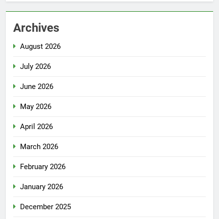
Archives
August 2026
July 2026
June 2026
May 2026
April 2026
March 2026
February 2026
January 2026
December 2025