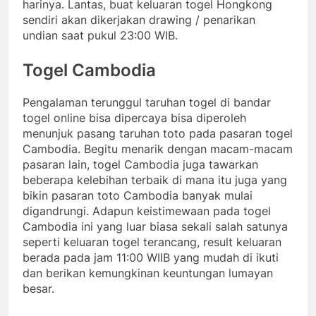
harinya. Lantas, buat keluaran togel Hongkong
sendiri akan dikerjakan drawing / penarikan
undian saat pukul 23:00 WIB.
Togel Cambodia
Pengalaman terunggul taruhan togel di bandar
togel online bisa dipercaya bisa diperoleh
menunjuk pasang taruhan toto pada pasaran togel
Cambodia. Begitu menarik dengan macam-macam
pasaran lain, togel Cambodia juga tawarkan
beberapa kelebihan terbaik di mana itu juga yang
bikin pasaran toto Cambodia banyak mulai
digandrungi. Adapun keistimewaan pada togel
Cambodia ini yang luar biasa sekali salah satunya
seperti keluaran togel terancang, result keluaran
berada pada jam 11:00 WIIB yang mudah di ikuti
dan berikan kemungkinan keuntungan lumayan
besar.