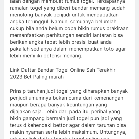
ialah dengan membuat rumus togel. Terdapatnya
ramalan togel yang diberi bandar memang sudah
menolong banyak penjudi untuk mendapatkan
angka terunggul. Namun, semuanya belumlah
cukup bila anda belum coba bikin rumus prakiraan
memanfaatkan perhitungan sendiri lantaran bisa
berikan angka tepat lebih presisi buat anda
pakailah sedianya dalam menempatkan toto agar
lebih memiliki potensi menang.
Link Daftar Bandar Togel Online Sah Terakhir
2023 Bet Paling murah
Prinsip taruhan judi togel yang diharapkan banyak
penjudi umumnya bukan cuma dari kemenangan
maupun berapa banyak keuntungan yang
dijajakan saja. Lebih dari pada itu, perihal yang
bikin gampang bermain judi togel pun jadi yang
terus dikehendaki bettor agar dalam taruhan bisa
makin nyaman serta lebih maksimum. Untungnya,
adanya link daftar bandar togel online sah