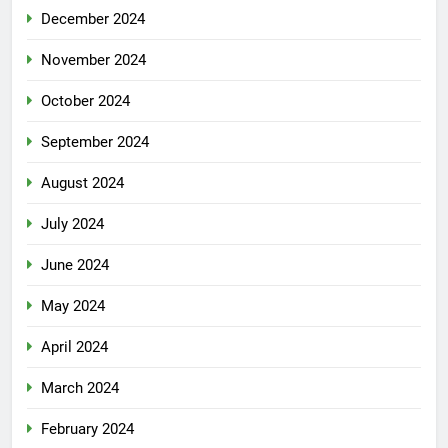
December 2024
November 2024
October 2024
September 2024
August 2024
July 2024
June 2024
May 2024
April 2024
March 2024
February 2024