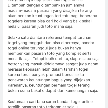
Ditambah dengan ditambahkan jumlahnya
macam-macam pasaran yang disajikan terang
akan berikan keuntungan tertentu bagi beberapa
togelers karena bisa cari hoki yang baik sekali
melalui pasaran judi toto mana saja.
Selaku satu diantara referensi tempat taruhan
togel yang tangguh dan bisa dipercaya, bandar
togel online terunggul juga bukan hanya
memberikan pasaran toto yang komplet serta
menarik saja. Tetapi lebih dari itu, siapa-siapa saja
bettor yang masuk didalamnya sangat juga dapat
merasai kepuasan lebih dalam taruhan togel
karena terus banyak promosi bonus serta
penawaran keuntungan bagus yang dijajakan.
Karenanya, keuntungan bermain togel terang
bukan cuma bakal didapat dari kemenangan saja.
Keutamaan cari tahu saran bandar togel online
terpilih pasaran toto terkomplet selalu