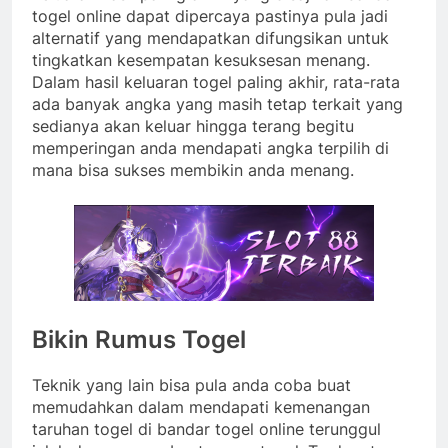
togel online dapat dipercaya pastinya pula jadi
alternatif yang mendapatkan difungsikan untuk
tingkatkan kesempatan kesuksesan menang.
Dalam hasil keluaran togel paling akhir, rata-rata
ada banyak angka yang masih tetap terkait yang
sedianya akan keluar hingga terang begitu
memperingan anda mendapati angka terpilih di
mana bisa sukses membikin anda menang.
Bikin Rumus Togel
Teknik yang lain bisa pula anda coba buat
memudahkan dalam mendapati kemenangan
taruhan togel di bandar togel online terunggul