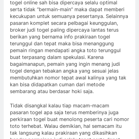
togel online sah bisa dipercaya selalu optimal
serta tidak “bermain-main” maka dapat memberi
kecukupan untuk semuanya pesertanya. Selainnya
pasaran komplet secara pelbagai keunggulan,
broker judi togel paling dipercaya lantas terus
berikan yang bernama info prakiraan togel
terunggul dan tepat maka bisa menanggung
pemain ringan mendapati angka toto terunggul
buat terpasang dalam spekulasi. Karena
bagaimanapun, pemain yang ingin menang judi
togel dengan tebakan angka yang sesuai jelas
membutuhkan nomor tepat awal kalinya yang tak
kan bisa didapatkan cuman dari metode
sembarang atau berdasar hoki saja.
Tidak disangkal kalau tiap macam-macam
pasaran togel apa saja terus memberinya juga
perkiraan togel buat menolong peserta cari nomor
toto terhebat. Walau demikian, hal semacam itu
tak langsung kalau prakiraan yang dikasihkan