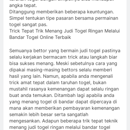
angka tepat.
Ditanggung memberikan beberapa keuntungan.
Simpel tentukan tipe pasaran bersama permainan
togel sangat pas.
Trick Tepat Trik Menang Judi Togel Ringan Melalui
Bandar Togel Online Terbaik
Semuanya bettor yang bermain judi togel pastinya
selalu kerjakan bermacam trick atau langkah biar
bisa sukses menang. Meski sebetulnya cara yang
dipakai masing-masing bettors selalu memberi
hasil yang lain. Namun, apabila anda mengenali
trick amat tepat dalam taruhan togel, bukan
mustahil rasanya kemenangan dapat selalu ringan
buat anda temukan. Ditambah lagi apabila anda
yang menang togel di bandar dapat dipercaya di
mana akan memberikan pembayaran kemenangan
semakin lebih besar serta sangatlah
mengesankan. Adapun beberapa trik tepat teknik
menang judi togel ringan melalui bandar togel