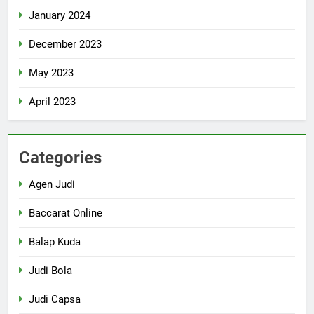
January 2024
December 2023
May 2023
April 2023
Categories
Agen Judi
Baccarat Online
Balap Kuda
Judi Bola
Judi Capsa