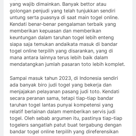
yang wajib dimainkan. Banyak bettor atau
golongan penjudi yang telah tunjukkan sendiri
untung serta puasnya di saat main togel online.
Kendati benar-benar pengalaman terbaik yang
memberikan kepuasan dan memberikan
keuntungan dalam taruhan togel lebih enteng
siapa saja temukan andaikata masuk di bandar
togel online terpilih yang disarankan, yang di
mana antara lainnya terus lebih baik dalam
mendatangkan jumlah pasaran toto lebih komplet.
Sampai masuk tahun 2023, di Indonesia sendiri
ada banyak biro judi togel yang bekerja dan
menjajakan pelayanan pasang judi toto. Kendati
secara peranan sama, tetapi tiap-tiap bandar
taruhan togel lantas punyai kompetensi yang
relatif berlainan dalam memberikan servis judi
togel. Oleh sebab argumen itu, pastinya tiap-tiap
togelers sangatlah patut buat tergabung dengan
bandar togel online terpilih yang direferensikan