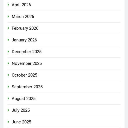
April 2026
March 2026
February 2026
January 2026
December 2025
November 2025
October 2025
September 2025
August 2025
July 2025
June 2025