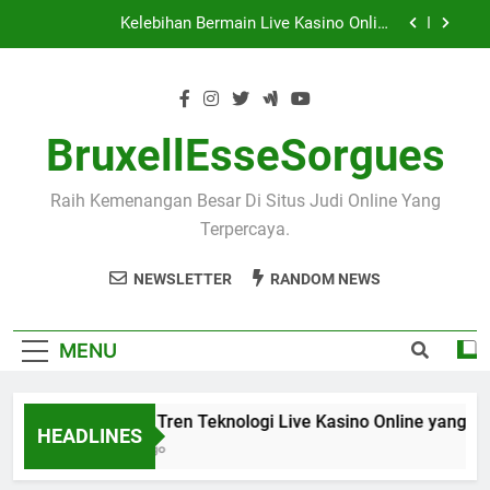
Skip
Analisis dan Manfaatnya
Cara Mengelola Modal Bermain Live Kasino
to
Online Agar Tetap Bertahan Lama di Tahun 2026
content
Daftar Game Live Kasino Online Paling
Menguntungkan dengan Jackpot Terbesar 2026:
Panduan Lengkap untuk Menang Besar
Analisis Tren Teknologi Live Kasino Online yang
Mengubah Pengalaman Bermain 2026 Dengan
BruxellEsseSorgues
Inovasi Terkini
Kelebihan Bermain Live Kasino Online
Dibandingkan Kasino Konvensional di 2026:
Raih Kemenangan Besar Di Situs Judi Online Yang
Analisis dan Manfaatnya
Cara Mengelola Modal Bermain Live Kasino
Terpercaya.
Online Agar Tetap Bertahan Lama di Tahun 2026
Daftar Game Live Kasino Online Paling
NEWSLETTER
RANDOM NEWS
Menguntungkan dengan Jackpot Terbesar 2026:
Panduan Lengkap untuk Menang Besar
MENU
Analisis Tren Teknologi Live Kasino Online yang Men
HEADLINES
2 Hours Ago