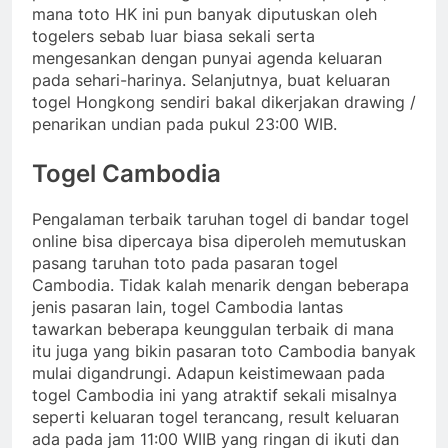
mana toto HK ini pun banyak diputuskan oleh
togelers sebab luar biasa sekali serta
mengesankan dengan punyai agenda keluaran
pada sehari-harinya. Selanjutnya, buat keluaran
togel Hongkong sendiri bakal dikerjakan drawing /
penarikan undian pada pukul 23:00 WIB.
Togel Cambodia
Pengalaman terbaik taruhan togel di bandar togel
online bisa dipercaya bisa diperoleh memutuskan
pasang taruhan toto pada pasaran togel
Cambodia. Tidak kalah menarik dengan beberapa
jenis pasaran lain, togel Cambodia lantas
tawarkan beberapa keunggulan terbaik di mana
itu juga yang bikin pasaran toto Cambodia banyak
mulai digandrungi. Adapun keistimewaan pada
togel Cambodia ini yang atraktif sekali misalnya
seperti keluaran togel terancang, result keluaran
ada pada jam 11:00 WIIB yang ringan di ikuti dan