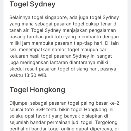
Togel Sydney
Selainnya togel singapore, ada juga togel Sydney
yang mana sebagai pasaran togel cukup tenar di
tanah air. Togel Sydney menjajakan pengalaman
pasang taruhan judi toto yang membantu dengan
miliki jam membuka pasaran tiap-tiap hari. Di lain
sisi, menempatkan nomor togel maupun cari
keluaran hasil togel pasaran Sydney ini sangat
juga meringankan lantaran diantaranya miliki
skedul result pasaran togel di siang hari, pasnya
waktu 13:50 WIB.
Togel Hongkong
Dijumpai sebagai pasaran togel paling besar ke-2
seusai toto SGP tentu bikin togel Hongkong ini
selaku opsi favorit yang banyak disiapkan di
sejumlah bandar permainan judi togel. Tergolong
perihal di bandar togel online dapat dipercaya, di