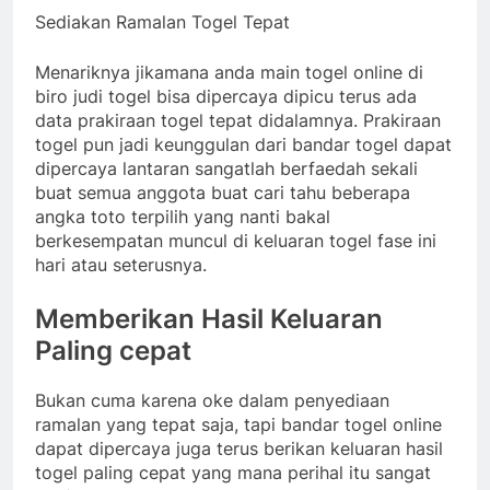
Sediakan Ramalan Togel Tepat
Menariknya jikamana anda main togel online di
biro judi togel bisa dipercaya dipicu terus ada
data prakiraan togel tepat didalamnya. Prakiraan
togel pun jadi keunggulan dari bandar togel dapat
dipercaya lantaran sangatlah berfaedah sekali
buat semua anggota buat cari tahu beberapa
angka toto terpilih yang nanti bakal
berkesempatan muncul di keluaran togel fase ini
hari atau seterusnya.
Memberikan Hasil Keluaran
Paling cepat
Bukan cuma karena oke dalam penyediaan
ramalan yang tepat saja, tapi bandar togel online
dapat dipercaya juga terus berikan keluaran hasil
togel paling cepat yang mana perihal itu sangat