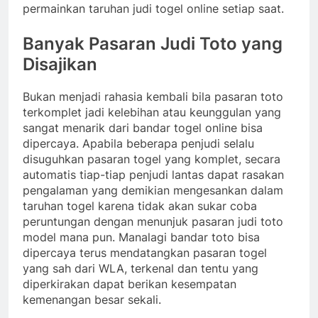
permainkan taruhan judi togel online setiap saat.
Banyak Pasaran Judi Toto yang
Disajikan
Bukan menjadi rahasia kembali bila pasaran toto
terkomplet jadi kelebihan atau keunggulan yang
sangat menarik dari bandar togel online bisa
dipercaya. Apabila beberapa penjudi selalu
disuguhkan pasaran togel yang komplet, secara
automatis tiap-tiap penjudi lantas dapat rasakan
pengalaman yang demikian mengesankan dalam
taruhan togel karena tidak akan sukar coba
peruntungan dengan menunjuk pasaran judi toto
model mana pun. Manalagi bandar toto bisa
dipercaya terus mendatangkan pasaran togel
yang sah dari WLA, terkenal dan tentu yang
diperkirakan dapat berikan kesempatan
kemenangan besar sekali.