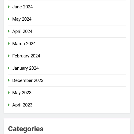
June 2024
May 2024
April 2024
March 2024
February 2024
January 2024
December 2023
May 2023
April 2023
Categories