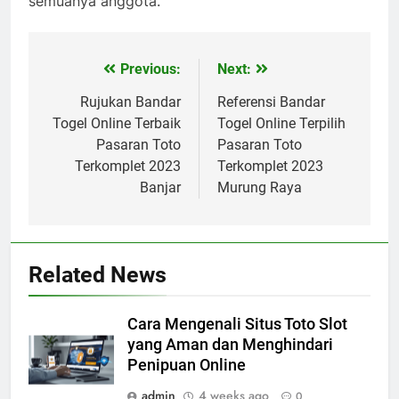
semuanya anggota.
Previous:
Next:
Post
navigation
Rujukan Bandar
Referensi Bandar
Togel Online Terbaik
Togel Online Terpilih
Pasaran Toto
Pasaran Toto
Terkomplet 2023
Terkomplet 2023
Banjar
Murung Raya
Related News
Cara Mengenali Situs Toto Slot
yang Aman dan Menghindari
Penipuan Online
admin
4 weeks ago
0