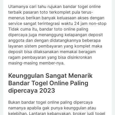
Utamanya cari tahu rujukan bandar togel online
terbaik pasaran toto terkomplet pula terus-
menerus berikan banyak keluasaan akses dengan
service sangat terintegrasi waktu 24 jam non-stop
Tidak cuma itu, bandar toto online paling
dipercaya juga menanggung kelapangan deposit
anggota dan dengan didatangkannya beberapa
layanan sistem pembayaran yang komplet maka
deposit bisa dilaksanakan memakai beragam
ragam pembayaran yang bisa disinkronkan
masing-masing member-nya.
Keunggulan Sangat Menarik
Bandar Togel Online Paling
dipercaya 2023
Bukan bandar togel online paling dipercaya
namanya apabila gak punya keunggulan atau
kelebihan. Lantaran kebanyakan, broker judi togel