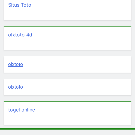
Situs Toto
olxtoto 4d
olxtoto
olxtoto
togel online