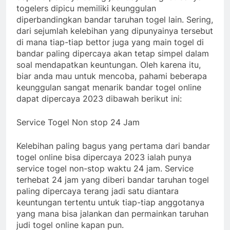
togelers dipicu memiliki keunggulan
diperbandingkan bandar taruhan togel lain. Sering,
dari sejumlah kelebihan yang dipunyainya tersebut
di mana tiap-tiap bettor juga yang main togel di
bandar paling dipercaya akan tetap simpel dalam
soal mendapatkan keuntungan. Oleh karena itu,
biar anda mau untuk mencoba, pahami beberapa
keunggulan sangat menarik bandar togel online
dapat dipercaya 2023 dibawah berikut ini:
Service Togel Non stop 24 Jam
Kelebihan paling bagus yang pertama dari bandar
togel online bisa dipercaya 2023 ialah punya
service togel non-stop waktu 24 jam. Service
terhebat 24 jam yang diberi bandar taruhan togel
paling dipercaya terang jadi satu diantara
keuntungan tertentu untuk tiap-tiap anggotanya
yang mana bisa jalankan dan permainkan taruhan
judi togel online kapan pun.