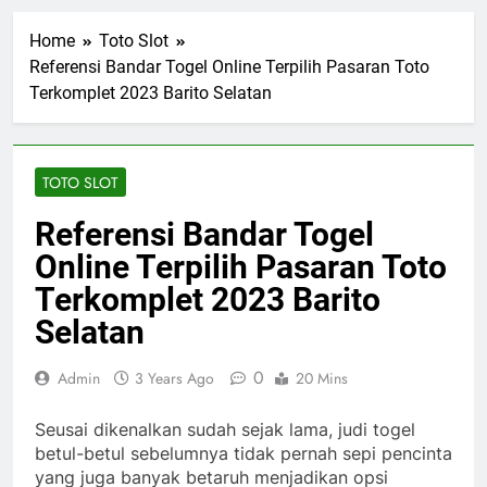
Home
Toto Slot
Referensi Bandar Togel Online Terpilih Pasaran Toto
Terkomplet 2023 Barito Selatan
TOTO SLOT
Referensi Bandar Togel
Online Terpilih Pasaran Toto
Terkomplet 2023 Barito
Selatan
0
Admin
3 Years Ago
20 Mins
Seusai dikenalkan sudah sejak lama, judi togel
betul-betul sebelumnya tidak pernah sepi pencinta
yang juga banyak betaruh menjadikan opsi