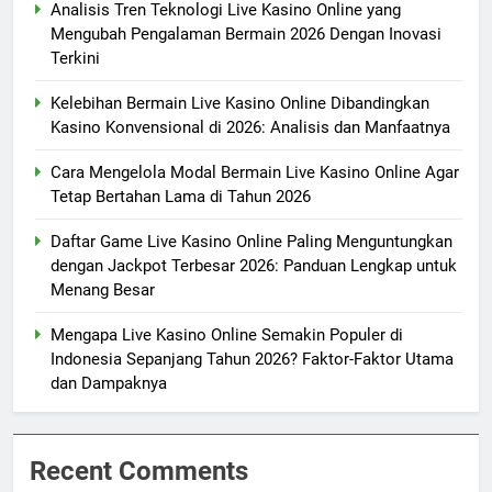
Analisis Tren Teknologi Live Kasino Online yang
Mengubah Pengalaman Bermain 2026 Dengan Inovasi
Terkini
Kelebihan Bermain Live Kasino Online Dibandingkan
Kasino Konvensional di 2026: Analisis dan Manfaatnya
Cara Mengelola Modal Bermain Live Kasino Online Agar
Tetap Bertahan Lama di Tahun 2026
Daftar Game Live Kasino Online Paling Menguntungkan
dengan Jackpot Terbesar 2026: Panduan Lengkap untuk
Menang Besar
Mengapa Live Kasino Online Semakin Populer di
Indonesia Sepanjang Tahun 2026? Faktor-Faktor Utama
dan Dampaknya
Recent Comments