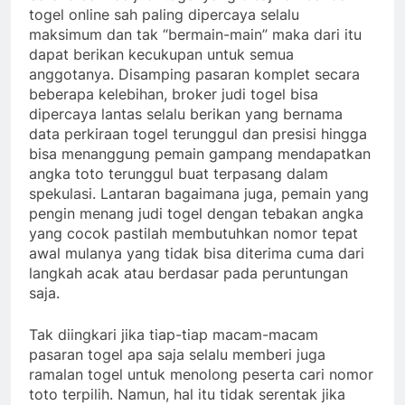
togel online sah paling dipercaya selalu
maksimum dan tak “bermain-main” maka dari itu
dapat berikan kecukupan untuk semua
anggotanya. Disamping pasaran komplet secara
beberapa kelebihan, broker judi togel bisa
dipercaya lantas selalu berikan yang bernama
data perkiraan togel terunggul dan presisi hingga
bisa menanggung pemain gampang mendapatkan
angka toto terunggul buat terpasang dalam
spekulasi. Lantaran bagaimana juga, pemain yang
pengin menang judi togel dengan tebakan angka
yang cocok pastilah membutuhkan nomor tepat
awal mulanya yang tidak bisa diterima cuma dari
langkah acak atau berdasar pada peruntungan
saja.
Tak diingkari jika tiap-tiap macam-macam
pasaran togel apa saja selalu memberi juga
ramalan togel untuk menolong peserta cari nomor
toto terpilih. Namun, hal itu tidak serentak jika