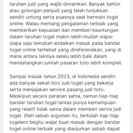
taruhan judi yang wajib dimainkan. Banyak bettor
atau golongan penjudi yang telah tunjukkan
sendiri untung serta puasnya saat bermain togel
online. Walau memang pengalaman terbaik yang
memberikan kepuasan dan memberi keuntungan
dalam taruhan togel makin lebih mudah siapa-
siapa saja temukan andaikan masuk pada bandar
togel online terhebat yang direferensikan, yang di
mana antara lainnya selalu lebih baik dalam
mendatangkan jumlah pasaran toto lebih komplet.
Sampai masuk tahun 2023, di Indonesia sendiri
ada banyak sekali biro judi togel yang bekerja
serta menjajakan service pasang judi toto.
Meskipun secara peranan sama, namun tiap-tiap
bandar taruhan togel lantas punya kemampuan
yang relatif tidak sama dalam memberi servis judi
togel. Oleh sebab argumen itu, tentulah tiap-tiap
togelers begitu wajar buat masuk dengan bandar
togel online terbaik yang dianjurkan sebab dapat