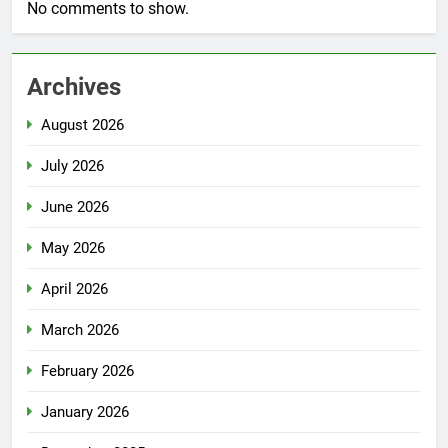
No comments to show.
Archives
August 2026
July 2026
June 2026
May 2026
April 2026
March 2026
February 2026
January 2026