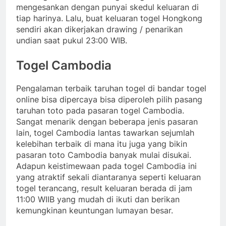
mengesankan dengan punyai skedul keluaran di
tiap harinya. Lalu, buat keluaran togel Hongkong
sendiri akan dikerjakan drawing / penarikan
undian saat pukul 23:00 WIB.
Togel Cambodia
Pengalaman terbaik taruhan togel di bandar togel
online bisa dipercaya bisa diperoleh pilih pasang
taruhan toto pada pasaran togel Cambodia.
Sangat menarik dengan beberapa jenis pasaran
lain, togel Cambodia lantas tawarkan sejumlah
kelebihan terbaik di mana itu juga yang bikin
pasaran toto Cambodia banyak mulai disukai.
Adapun keistimewaan pada togel Cambodia ini
yang atraktif sekali diantaranya seperti keluaran
togel terancang, result keluaran berada di jam
11:00 WIIB yang mudah di ikuti dan berikan
kemungkinan keuntungan lumayan besar.