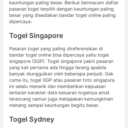
keuntungan paling besar. Berikut bermacam daftar
pasaran togel terpilih dengan keuntungan paling
besar yang disediakan bandar togel online paling
dipercaya:
Togel Singapore
Pasaran togel yang paling direferensikan di
bandar togel online bisa dipercaya yaitu togel
singapore (SGP). Togel singapore yakni pasaran
yang kali pertama ada hingga terang apabila
banyak diunggulkan oleh beberapa penjudi. Gak
cuma itu, togel SGP atau pasaran toto singapura
ini selalu menarik dan memberikan kepuasan
lantaran karakter data keluaran togelnya amat
terancang namun juga menjajakan kemungkinan
menang sampai keuntungan begitu besar.
Togel Sydney