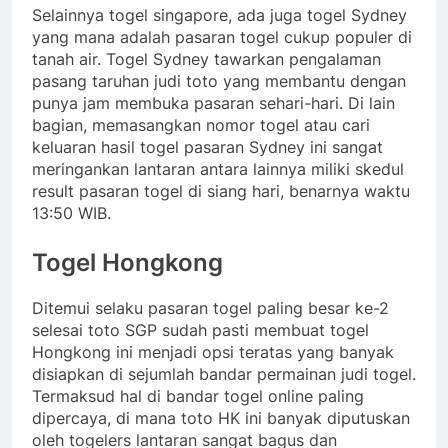
Selainnya togel singapore, ada juga togel Sydney
yang mana adalah pasaran togel cukup populer di
tanah air. Togel Sydney tawarkan pengalaman
pasang taruhan judi toto yang membantu dengan
punya jam membuka pasaran sehari-hari. Di lain
bagian, memasangkan nomor togel atau cari
keluaran hasil togel pasaran Sydney ini sangat
meringankan lantaran antara lainnya miliki skedul
result pasaran togel di siang hari, benarnya waktu
13:50 WIB.
Togel Hongkong
Ditemui selaku pasaran togel paling besar ke-2
selesai toto SGP sudah pasti membuat togel
Hongkong ini menjadi opsi teratas yang banyak
disiapkan di sejumlah bandar permainan judi togel.
Termaksud hal di bandar togel online paling
dipercaya, di mana toto HK ini banyak diputuskan
oleh togelers lantaran sangat bagus dan