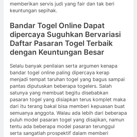
memberikan servis judi yang fair dan tak beri
keuntungan sepihak.
Bandar Togel Online Dapat
dipercaya Suguhkan Bervariasi
Daftar Pasaran Togel Terbaik
dengan Keuntungan Besar
Selalu banyak penilaian serta argumen kenapa
bandar togel online paling dipercaya kerap
menjadi tempat taruhan togel yang bagus sampai
pantas diputuskan beberapa togelers. Salah
satunya yang membuat begitu disebabkan
pasaran togel yang disiapkan terus komplet maka
dari itu terang bakal bisa memberi kepuasan buat
semuanya anggota. Walau ada lebih dari beberapa
puluh model pasaran togel yang disajikan, namun
tentu ada beberapa model pasaran terunggul
serta sangatlah prospektif dalam memberi