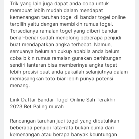
Trik yang lain juga dapat anda coba untuk
membuat lebih mudah dalam mendapat
kemenangan taruhan togel di bandar togel online
terpilih yaitu dengan membikin rumus togel.
Tersedianya ramalan togel yang diberi bandar
benar-benar sudah menolong beberapa penjudi
buat mendapatkan angka terhebat. Namun,
semuanya belumlah cukup apabila anda belum
coba bikin rumus ramalan gunakan perhitungan
sendiri lantaran bisa memberinya angka tepat
lebih presisi buat anda pakailah selanjutnya dalam
memasangkan toto biar lebih punya potensi
menang.
Link Daftar Bandar Togel Online Sah Terakhir
2023 Bet Paling murah
Rancangan taruhan judi togel yang dibutuhkan
beberapa penjudi rata-rata bukan cuma dari
kemenangan atau berapa banyak keuntungan