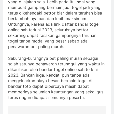
yang dijajakan saja. Lebih pada itu, soal yang
membuat gampang bermain judi togel jadi yang
terus dikehendaki bettor biar dalam taruhan bisa
bertambah nyaman dan lebih maksimum.
Untungnya, karena ada link daftar bandar togel
online sah terkini 2023, seluruhnya bettor
sekarang dapat rasakan gampangnya taruhan
togel tanpa modal yang besar sebab ada
penawaran bet paling murah.
Sekurang-kurangnya bet paling murah sebagai
salah satunya penawaran terunggul yang waktu ini
dikasihkan oleh bandar togel online sah terkini
2023. Bahkan juga, kendati pun tanpa ada
mengeluarkan biaya besar, bermain togel di
bandar toto dapat dipercaya masih dapat
memberinya sejumlah keuntungan yang sekaligus
terus ringan didapat semuanya peserta.