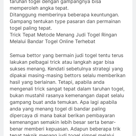
taruhan togel dengan gampangnya bisa
memperoleh angka tepat.
Ditanggung memberinya beberapa keuntungan.
Gampang tentukan type pasaran dan permainan
togel paling tepat.
Trick Tepat Metode Menang Judi Togel Ringan
Melalui Bandar Togel Online Terhebat
Semua bettor yang bermain judi togel tentu terus
lakukan pelbagai trick atau langkah agar bisa
sukses menang. Kendati sebetulnya strategi yang
dipakai masing-masing bettors selalu memberikan
hasil yang berlainan. Tetapi, apabila anda
mengenali trick sangat tepat dalam taruhan togel,
bukan mustahil rasanya kemenangan dapat selalu
gampang buat anda temukan. Apa lagi apabila
anda yang menang togel di bandar paling
dipercaya di mana bakal berikan pembayaran
kemenangan semakin lebih besar serta benar-
benar memberi kepuasan. Adapun beberapa trik
tepat teknik menang judi togel simpel melalui