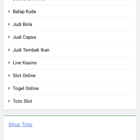
Balap Kuda
Judi Bola
Judi Capsa
Judi Tembak Ikan
Live Kasino
Slot Online
Togel Online
Toto Slot
Situs Toto