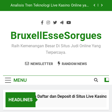
Skip
Inovasi Terkini
Kelebihan Bermain Live Kasino Online
to
Dibandingkan Kasino Konvensional di 2026:
Analisis dan Manfaatnya
content
Cara Mengelola Modal Bermain Live Kasino
Online Agar Tetap Bertahan Lama di Tahun 2026
Panduan Daftar dan Deposit di Situs Live Kasino
Online Resmi Tahun 2026: Langkah Mudah untuk
BruxellEsseSorgues
Memulai Permainan Anda
Analisis Tren Teknologi Live Kasino Online yang
Mengubah Pengalaman Bermain 2026 Dengan
Raih Kemenangan Besar Di Situs Judi Online Yang
Inovasi Terkini
Kelebihan Bermain Live Kasino Online
Terpercaya.
Dibandingkan Kasino Konvensional di 2026:
Analisis dan Manfaatnya
Cara Mengelola Modal Bermain Live Kasino
NEWSLETTER
RANDOM NEWS
Online Agar Tetap Bertahan Lama di Tahun 2026
MENU
Panduan Daftar dan Deposit di Situs Live Kasino Onl
HEADLINES
1 Day Ago