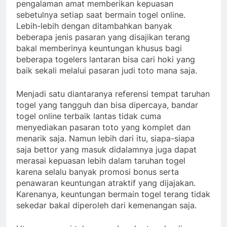
pengalaman amat memberikan kepuasan
sebetulnya setiap saat bermain togel online.
Lebih-lebih dengan ditambahkan banyak
beberapa jenis pasaran yang disajikan terang
bakal memberinya keuntungan khusus bagi
beberapa togelers lantaran bisa cari hoki yang
baik sekali melalui pasaran judi toto mana saja.
Menjadi satu diantaranya referensi tempat taruhan
togel yang tangguh dan bisa dipercaya, bandar
togel online terbaik lantas tidak cuma
menyediakan pasaran toto yang komplet dan
menarik saja. Namun lebih dari itu, siapa-siapa
saja bettor yang masuk didalamnya juga dapat
merasai kepuasan lebih dalam taruhan togel
karena selalu banyak promosi bonus serta
penawaran keuntungan atraktif yang dijajakan.
Karenanya, keuntungan bermain togel terang tidak
sekedar bakal diperoleh dari kemenangan saja.