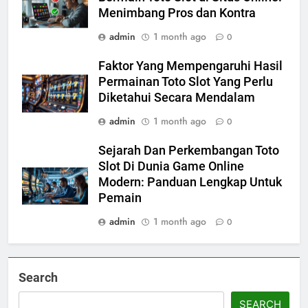
Menimbang Pros dan Kontra
admin
1 month ago
0
Faktor Yang Mempengaruhi Hasil
Permainan Toto Slot Yang Perlu
Diketahui Secara Mendalam
admin
1 month ago
0
Sejarah Dan Perkembangan Toto
Slot Di Dunia Game Online
Modern: Panduan Lengkap Untuk
Pemain
admin
1 month ago
0
Search
SEARCH