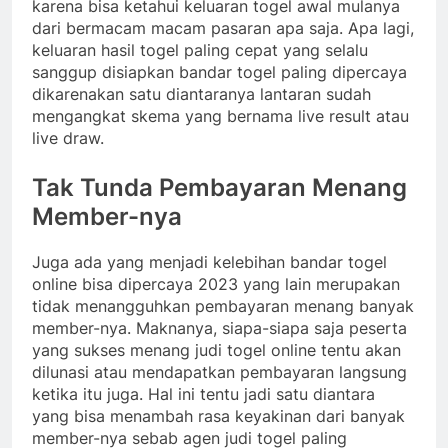
karena bisa ketahui keluaran togel awal mulanya
dari bermacam macam pasaran apa saja. Apa lagi,
keluaran hasil togel paling cepat yang selalu
sanggup disiapkan bandar togel paling dipercaya
dikarenakan satu diantaranya lantaran sudah
mengangkat skema yang bernama live result atau
live draw.
Tak Tunda Pembayaran Menang
Member-nya
Juga ada yang menjadi kelebihan bandar togel
online bisa dipercaya 2023 yang lain merupakan
tidak menangguhkan pembayaran menang banyak
member-nya. Maknanya, siapa-siapa saja peserta
yang sukses menang judi togel online tentu akan
dilunasi atau mendapatkan pembayaran langsung
ketika itu juga. Hal ini tentu jadi satu diantara
yang bisa menambah rasa keyakinan dari banyak
member-nya sebab agen judi togel paling