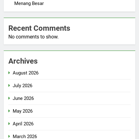
Menang Besar
Recent Comments
No comments to show.
Archives
August 2026
July 2026
June 2026
May 2026
April 2026
March 2026