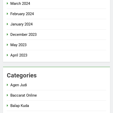
March 2024
February 2024
January 2024
December 2023
May 2023
April 2023
Categories
Agen Judi
Baccarat Online
Balap Kuda