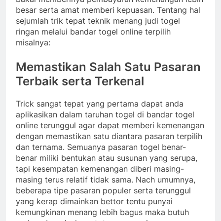
besar serta amat memberi kepuasan. Tentang hal
sejumlah trik tepat teknik menang judi togel
ringan melalui bandar togel online terpilih
misalnya:
Memastikan Salah Satu Pasaran
Terbaik serta Terkenal
Trick sangat tepat yang pertama dapat anda
aplikasikan dalam taruhan togel di bandar togel
online terunggul agar dapat memberi kemenangan
dengan memastikan satu diantara pasaran terpilih
dan ternama. Semuanya pasaran togel benar-
benar miliki bentukan atau susunan yang serupa,
tapi kesempatan kemenangan diberi masing-
masing terus relatif tidak sama. Nach umumnya,
beberapa tipe pasaran populer serta terunggul
yang kerap dimainkan bettor tentu punyai
kemungkinan menang lebih bagus maka butuh