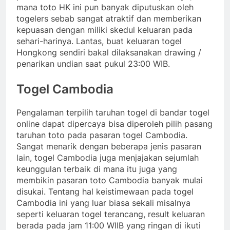
mana toto HK ini pun banyak diputuskan oleh
togelers sebab sangat atraktif dan memberikan
kepuasan dengan miliki skedul keluaran pada
sehari-harinya. Lantas, buat keluaran togel
Hongkong sendiri bakal dilaksanakan drawing /
penarikan undian saat pukul 23:00 WIB.
Togel Cambodia
Pengalaman terpilih taruhan togel di bandar togel
online dapat dipercaya bisa diperoleh pilih pasang
taruhan toto pada pasaran togel Cambodia.
Sangat menarik dengan beberapa jenis pasaran
lain, togel Cambodia juga menjajakan sejumlah
keunggulan terbaik di mana itu juga yang
membikin pasaran toto Cambodia banyak mulai
disukai. Tentang hal keistimewaan pada togel
Cambodia ini yang luar biasa sekali misalnya
seperti keluaran togel terancang, result keluaran
berada pada jam 11:00 WIIB yang ringan di ikuti