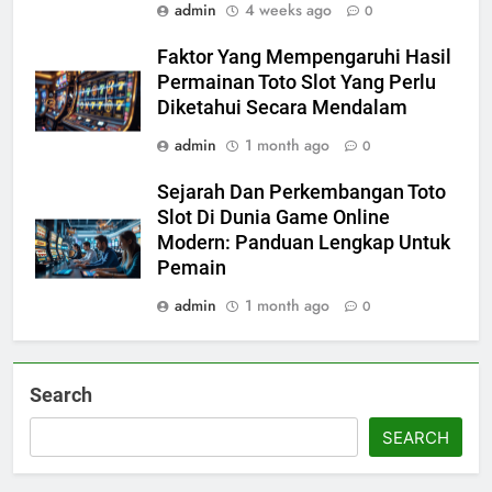
admin
4 weeks ago
0
Faktor Yang Mempengaruhi Hasil
Permainan Toto Slot Yang Perlu
Diketahui Secara Mendalam
admin
1 month ago
0
Sejarah Dan Perkembangan Toto
Slot Di Dunia Game Online
Modern: Panduan Lengkap Untuk
Pemain
admin
1 month ago
0
Search
SEARCH