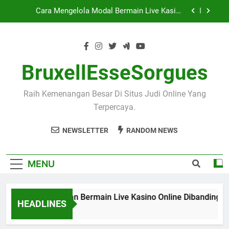
Skip
Daftar Game Live Kasino Online Paling
to
Menguntungkan dengan Jackpot Terbesar 2026:
Panduan Lengkap untuk Menang Besar
content
Mengapa Live Kasino Online Semakin Populer di
Indonesia Sepanjang Tahun 2026? Faktor-Faktor
Utama dan Dampaknya
Kelebihan Bermain Live Kasino Online
Dibandingkan Kasino Konvensional di 2026:
BruxellEsseSorgues
Analisis dan Manfaatnya
Cara Mengelola Modal Bermain Live Kasino
Online Agar Tetap Bertahan Lama di Tahun 2026
Raih Kemenangan Besar Di Situs Judi Online Yang
Daftar Game Live Kasino Online Paling
Terpercaya.
Menguntungkan dengan Jackpot Terbesar 2026:
Panduan Lengkap untuk Menang Besar
Mengapa Live Kasino Online Semakin Populer di
NEWSLETTER
RANDOM NEWS
Indonesia Sepanjang Tahun 2026? Faktor-Faktor
Utama dan Dampaknya
MENU
Kelebihan Bermain Live Kasino Online Dibandingkan Ka
HEADLINES
1 Day Ago