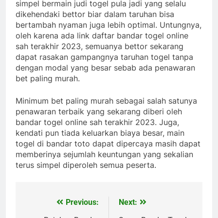
simpel bermain judi togel pula jadi yang selalu
dikehendaki bettor biar dalam taruhan bisa
bertambah nyaman juga lebih optimal. Untungnya,
oleh karena ada link daftar bandar togel online
sah terakhir 2023, semuanya bettor sekarang
dapat rasakan gampangnya taruhan togel tanpa
dengan modal yang besar sebab ada penawaran
bet paling murah.
Minimum bet paling murah sebagai salah satunya
penawaran terbaik yang sekarang diberi oleh
bandar togel online sah terakhir 2023. Juga,
kendati pun tiada keluarkan biaya besar, main
togel di bandar toto dapat dipercaya masih dapat
memberinya sejumlah keuntungan yang sekalian
terus simpel diperoleh semua peserta.
Previous:
Next:
Post