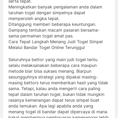
serta tepat.
Meningkatkan banyak pengalaman anda dalam
taruhan togel dengan simpelnya dapat
memperoleh angka tepat.
Ditanggung memberi beberapa keuntungan.
Gampang tentukan macam pasaran bersama-
sama permainan togel amat pas.
Cara Tepat Langkah Menang Judi Togel Simpel
Melalui Bandar Togel Online Terunggul
Seluruhnya bettor yang main judi togel tentu
selalu melaksanakan beberapa cara maupun
metode biar bisa sukses menang. Biarpun
sesungguhnya strategi yang dipakai masing-
masing bettors terus memberikan hasil yang tidak
sama. Tetapi, kalau anda mengerti cara paling
tepat dalam taruhan togel, bukan tidak mungkin
rasanya kemenangan dapat terus simpel buat
anda temukan. Apa lagi apabila anda yang
menang togel di bandar dapat dipercaya di mana
bakal memberinya pembayaran kemenangan lebih