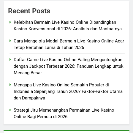
Recent Posts
Kelebihan Bermain Live Kasino Online Dibandingkan
Kasino Konvensional di 2026: Analisis dan Manfaatnya
Cara Mengelola Modal Bermain Live Kasino Online Agar
Tetap Bertahan Lama di Tahun 2026
Daftar Game Live Kasino Online Paling Menguntungkan
dengan Jackpot Terbesar 2026: Panduan Lengkap untuk
Menang Besar
Mengapa Live Kasino Online Semakin Populer di
Indonesia Sepanjang Tahun 2026? Faktor-Faktor Utama
dan Dampaknya
Strategi Jitu Memenangkan Permainan Live Kasino
Online Bagi Pemula di 2026