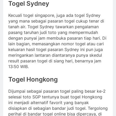
Togel Sydney
Kecuali togel singapore, juga ada togel Sydney
yang mana sebagai pasaran togel cukup tenar di
tanah air. Togel Sydney tawarkan pengalaman
pasang taruhan judi toto yang mempermudah
dengan punyai jam membuka pasaran tiap hari. Di
lain bagian, memasangkan nomor togel atau cari
keluaran hasil togel pasaran Sydney ini pun juga
meringankan lantaran diantaranya punya skedul
result pasaran togel di siang hari, benarnya jam
13:50 WIB.
Togel Hongkong
Dijumpai sebagai pasaran togel paling besar ke-2
selesai toto SGP tentunya buat togel Hongkong
ini menjadi alternatif favorit yang banyak
disiapkan di sebagian bandar judi togel. Tergolong
perihal di bandar togel online bisa dipercaya, di