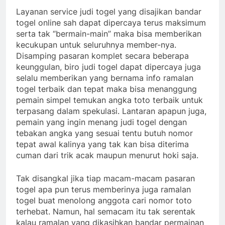
Layanan service judi togel yang disajikan bandar
togel online sah dapat dipercaya terus maksimum
serta tak “bermain-main” maka bisa memberikan
kecukupan untuk seluruhnya member-nya.
Disamping pasaran komplet secara beberapa
keunggulan, biro judi togel dapat dipercaya juga
selalu memberikan yang bernama info ramalan
togel terbaik dan tepat maka bisa menanggung
pemain simpel temukan angka toto terbaik untuk
terpasang dalam spekulasi. Lantaran apapun juga,
pemain yang ingin menang judi togel dengan
tebakan angka yang sesuai tentu butuh nomor
tepat awal kalinya yang tak kan bisa diterima
cuman dari trik acak maupun menurut hoki saja.
Tak disangkal jika tiap macam-macam pasaran
togel apa pun terus memberinya juga ramalan
togel buat menolong anggota cari nomor toto
terhebat. Namun, hal semacam itu tak serentak
kalau ramalan yang dikasihkan bandar permainan