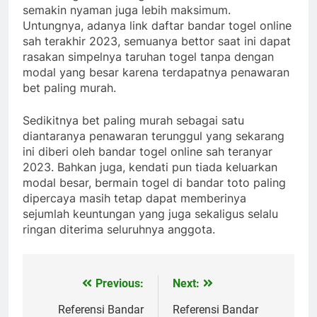
semakin nyaman juga lebih maksimum.
Untungnya, adanya link daftar bandar togel online
sah terakhir 2023, semuanya bettor saat ini dapat
rasakan simpelnya taruhan togel tanpa dengan
modal yang besar karena terdapatnya penawaran
bet paling murah.
Sedikitnya bet paling murah sebagai satu
diantaranya penawaran terunggul yang sekarang
ini diberi oleh bandar togel online sah teranyar
2023. Bahkan juga, kendati pun tiada keluarkan
modal besar, bermain togel di bandar toto paling
dipercaya masih tetap dapat memberinya
sejumlah keuntungan yang juga sekaligus selalu
ringan diterima seluruhnya anggota.
Previous:
Next:
Post
navigation
Referensi Bandar
Referensi Bandar