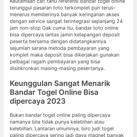
Keutamaan cari tahu referensi bandar togel online
terunggul pasaran toto terkomplet pun terus-
menerus memberinya banyak keringanan akses
dengan service sangat terintegrasi sepanjang 24
jam non-stop Gak cuma itu, bandar toto online
bisa dipercaya lantas jamin kelapangan deposit
peserta bersama dengan didatangkannya
sejumlah sarana metoda pembayaran yang
komplet maka deposit bisa dikerjakan gunakan
pelbagai ragam pembayaran yang bisa
disinkronkan masing-masing pesertanya.
Keunggulan Sangat Menarik
Bandar Togel Online Bisa
dipercaya 2023
Bukan bandar togel online paling dipercaya
namanya bila tidak punya kelebihan atau
kelebihan. Lantaran umumnya, biro judi togel
paling dipercaya sering jadi daya magnet banyak