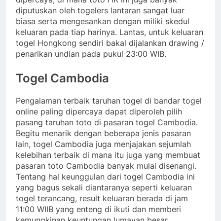
diputuskan oleh togelers lantaran sangat luar
biasa serta mengesankan dengan miliki skedul
keluaran pada tiap harinya. Lantas, untuk keluaran
togel Hongkong sendiri bakal dijalankan drawing /
penarikan undian pada pukul 23:00 WIB.
Togel Cambodia
Pengalaman terbaik taruhan togel di bandar togel
online paling dipercaya dapat diperoleh pilih
pasang taruhan toto di pasaran togel Cambodia.
Begitu menarik dengan beberapa jenis pasaran
lain, togel Cambodia juga menjajakan sejumlah
kelebihan terbaik di mana itu juga yang membuat
pasaran toto Cambodia banyak mulai disenangi.
Tentang hal keunggulan dari togel Cambodia ini
yang bagus sekali diantaranya seperti keluaran
togel terancang, result keluaran berada di jam
11:00 WIIB yang enteng di ikuti dan memberi
kemungkinan keuntungan lumayan besar.