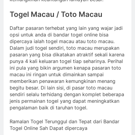
Togel Macau / Toto Macau
Daftar pasaran terhebat yang lain yang wajar jadi
opsi untuk anda di bandar togel online bisa
dipercaya ialah togel macau atau toto macau.
Dalam judi togel sendiri, toto macau merupakan
pasaran yang bisa dikatakan atraktif sekali karena
punya 4 kali keluaran togel tiap seharinya. Perihal
ini pula yang bikin argumen kenapa pasaran toto
macau ini ringan untuk dimainkan sampai
memberikan penawaran kemungkinan menang
begitu besar. Di lain sisi, di pasar toto macau
sendiri selalu terhidang dengan komplet beberapa
jenis permainan togel yang dapat meningkatkan
pengalaman baik di taruhan togel.
Ramalan Togel Terunggul dan Tepat dari Bandar
Togel Online Sah Dapat dipercaya