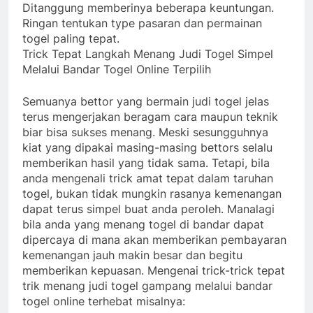
Ditanggung memberinya beberapa keuntungan.
Ringan tentukan type pasaran dan permainan
togel paling tepat.
Trick Tepat Langkah Menang Judi Togel Simpel
Melalui Bandar Togel Online Terpilih
Semuanya bettor yang bermain judi togel jelas
terus mengerjakan beragam cara maupun teknik
biar bisa sukses menang. Meski sesungguhnya
kiat yang dipakai masing-masing bettors selalu
memberikan hasil yang tidak sama. Tetapi, bila
anda mengenali trick amat tepat dalam taruhan
togel, bukan tidak mungkin rasanya kemenangan
dapat terus simpel buat anda peroleh. Manalagi
bila anda yang menang togel di bandar dapat
dipercaya di mana akan memberikan pembayaran
kemenangan jauh makin besar dan begitu
memberikan kepuasan. Mengenai trick-trick tepat
trik menang judi togel gampang melalui bandar
togel online terhebat misalnya: