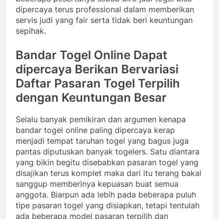
dipercaya terus professional dalam memberikan
servis judi yang fair serta tidak beri keuntungan
sepihak.
Bandar Togel Online Dapat
dipercaya Berikan Bervariasi
Daftar Pasaran Togel Terpilih
dengan Keuntungan Besar
Selalu banyak pemikiran dan argumen kenapa
bandar togel online paling dipercaya kerap
menjadi tempat taruhan togel yang bagus juga
pantas diputuskan banyak togelers. Satu diantara
yang bikin begitu disebabkan pasaran togel yang
disajikan terus komplet maka dari itu terang bakal
sanggup memberinya kepuasan buat semua
anggota. Biarpun ada lebih pada beberapa puluh
tipe pasaran togel yang disiapkan, tetapi tentulah
ada beberapa model pasaran terpilih dan