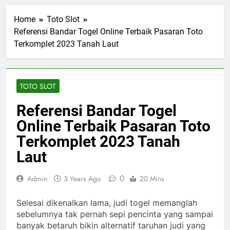
Home
Toto Slot
Referensi Bandar Togel Online Terbaik Pasaran Toto
Terkomplet 2023 Tanah Laut
TOTO SLOT
Referensi Bandar Togel
Online Terbaik Pasaran Toto
Terkomplet 2023 Tanah
Laut
0
Admin
3 Years Ago
20 Mins
Selesai dikenalkan lama, judi togel memanglah
sebelumnya tak pernah sepi pencinta yang sampai
banyak betaruh bikin alternatif taruhan judi yang