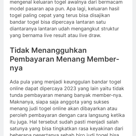
mengenal keluaran togel awalnya dari bermacam
model pasaran apa pun. Apa lagi, keluaran hasil
togel paling cepat yang terus bisa disajikan
bandar togel bisa dipercaya lantaran satu
diantaranya lantaran udah mengangkut struktur
yang bernama live result atau live draw.
Tidak Menangguhkan
Pembayaran Menang Member-
nya
Ada pula yang menjadi keunggulan bandar togel
online dapat dipercaya 2023 yang lain yaitu tidak
tunda pembayaran menang banyak member-nya.
Maknanya, siapa saja anggota yang sukses
menang judi togel online akan dibayarkan atau
peroleh pembayaran dengan cara langsung ketika
itu juga. Hal tersebut sudah pasti menjadi salah
satunya yang bisa tingkatkan rasa keyakinan dari
beberapa pesertanya sebab biro judi togel bisa