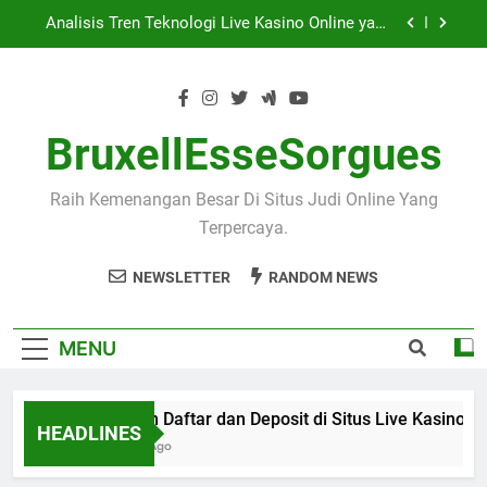
Skip
Inovasi Terkini
Kelebihan Bermain Live Kasino Online
to
Dibandingkan Kasino Konvensional di 2026:
Analisis dan Manfaatnya
content
Cara Mengelola Modal Bermain Live Kasino
Online Agar Tetap Bertahan Lama di Tahun 2026
Panduan Daftar dan Deposit di Situs Live Kasino
Online Resmi Tahun 2026: Langkah Mudah untuk
BruxellEsseSorgues
Memulai Permainan Anda
Analisis Tren Teknologi Live Kasino Online yang
Mengubah Pengalaman Bermain 2026 Dengan
Raih Kemenangan Besar Di Situs Judi Online Yang
Inovasi Terkini
Kelebihan Bermain Live Kasino Online
Terpercaya.
Dibandingkan Kasino Konvensional di 2026:
Analisis dan Manfaatnya
Cara Mengelola Modal Bermain Live Kasino
NEWSLETTER
RANDOM NEWS
Online Agar Tetap Bertahan Lama di Tahun 2026
MENU
Panduan Daftar dan Deposit di Situs Live Kasino Onl
HEADLINES
22 Hours Ago