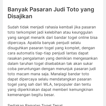
Banyak Pasaran Judi Toto yang
Disajikan
Sudah tidak menjadi rahasia kembali jika pasaran
toto terkomplet jadi kelebihan atau keunggulan
yang sangat menarik dari bandar togel online bisa
dipercaya. Apabila banyak penjudi selalu
disuguhkan pasaran togel yang komplet, dengan
cara automatis tiap-tiap penjudi lantas dapat
rasakan pengalaman yang demikian mengesankan
dalam taruhan togel disebabkan tak akan sukar
coba peruntungan dengan menunjuk pasaran judi
toto macam mana saja. Manalagi bandar toto
dapat dipercaya selalu mendatangkan pasaran
togel yang sah dari WLA, terpopuler dan tentu
yang diperkirakan dapat memberi kemungkinan
kemenangan begitu besar.
Sediakan Ramalan Togel Tepat