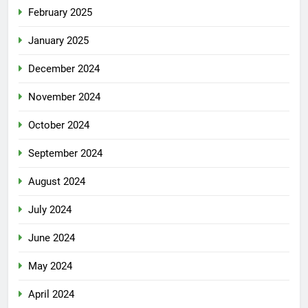
February 2025
January 2025
December 2024
November 2024
October 2024
September 2024
August 2024
July 2024
June 2024
May 2024
April 2024