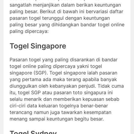
sangatlah menjanjikan dalam berikan keuntungan
paling besar. Berikut di bawah ini bervariasi daftar
pasaran togel terunggul dengan keuntungan
paling besar yang dihidangkan bandar togel online
paling dipercaya:
Togel Singapore
Pasaran togel yang paling disarankan di bandar
togel online paling dipercaya yakni togel
singapore (SGP). Togel singapore ialah pasaran
yang pertama ada maka terang apabila banyak
diunggulkan oleh kebanyakan penjudi. Tidak cuma
itu, togel SGP atau pasaran toto singapura ini
selalu menarik dan memberikan kepuasan sebab
ciri-ciri data keluaran togelnya benar-benar
terancang namun juga tawarkan kesempatan
menang sampai keuntungan begitu besar.
Togel Sydney