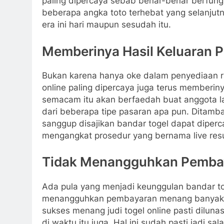
paling dipercaya sebab benar-benar berfungs
beberapa angka toto terhebat yang selanjut
era ini hari maupun sesudah itu.
Memberinya Hasil Keluaran P
Bukan karena hanya oke dalam penyediaan ram
online paling dipercaya juga terus memberiny
semacam itu akan berfaedah buat anggota la
dari beberapa tipe pasaran apa pun. Ditambah
sanggup disajikan bandar togel dapat diper
mengangkat prosedur yang bernama live resul
Tidak Menangguhkan Pemba
Ada pula yang menjadi keunggulan bandar tog
menangguhkan pembayaran menang banyak pes
sukses menang judi togel online pasti dilu
di waktu itu juga. Hal ini sudah pasti jadi 