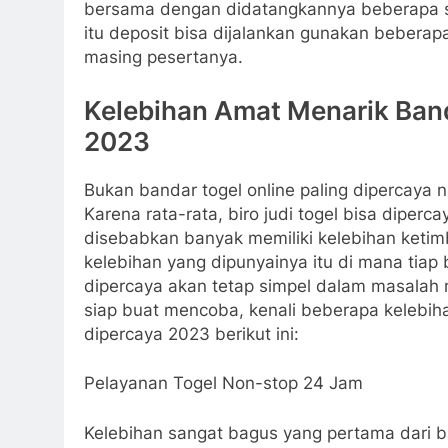
bersama dengan didatangkannya beberapa 
itu deposit bisa dijalankan gunakan bebera
masing pesertanya.
Kelebihan Amat Menarik Band
2023
Bukan bandar togel online paling dipercaya 
Karena rata-rata, biro judi togel bisa diperc
disebabkan banyak memiliki kelebihan ketimb
kelebihan yang dipunyainya itu di mana tiap 
dipercaya akan tetap simpel dalam masalah
siap buat mencoba, kenali beberapa kelebih
dipercaya 2023 berikut ini:
Pelayanan Togel Non-stop 24 Jam
Kelebihan sangat bagus yang pertama dari ban