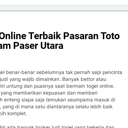
Online Terbaik Pasaran Toto
am Paser Utara
ogel benar-benar sebelumnya tak pernah sepi pencinta
judi yang wajib dimainkan. Banyak bettor atau
iri untung dan puasnya saat bermain togel online.
 yang memberikan kepuasan dan memberi
ah enteng siapa saja temukan seumpama masuk di
, yang di mana satu diantaranya selalu lebih baik
ih komplet.
ri ada banyak broker judi togel yang bekerja dan