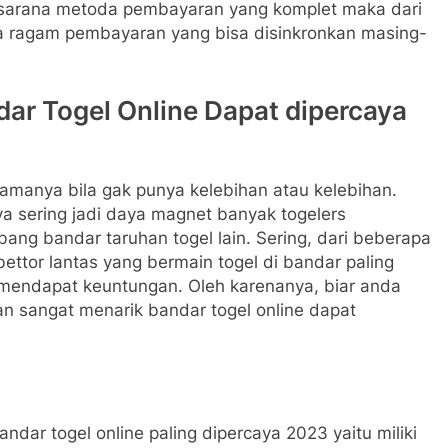
sarana metoda pembayaran yang komplet maka dari
pa ragam pembayaran yang bisa disinkronkan masing-
ar Togel Online Dapat dipercaya
namanya bila gak punya kelebihan atau kelebihan.
aya sering jadi daya magnet banyak togelers
ang bandar taruhan togel lain. Sering, dari beberapa
bettor lantas yang bermain togel di bandar paling
 mendapat keuntungan. Oleh karenanya, biar anda
an sangat menarik bandar togel online dapat
dar togel online paling dipercaya 2023 yaitu miliki