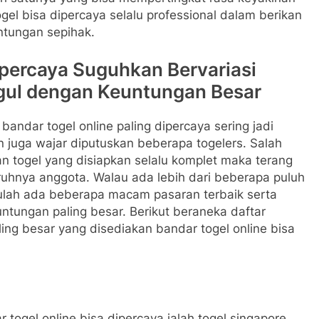
gel bisa dipercaya selalu professional dalam berikan
untungan sepihak.
ipercaya Suguhkan Bervariasi
ggul dengan Keuntungan Besar
andar togel online paling dipercaya sering jadi
n juga wajar diputuskan beberapa togelers. Salah
n togel yang disiapkan selalu komplet maka terang
uhnya anggota. Walau ada lebih dari beberapa puluh
entulah ada beberapa macam pasaran terbaik serta
tungan paling besar. Berikut beraneka daftar
ing besar yang disediakan bandar togel online bisa
 togel online bisa dipercaya ialah togel singapore