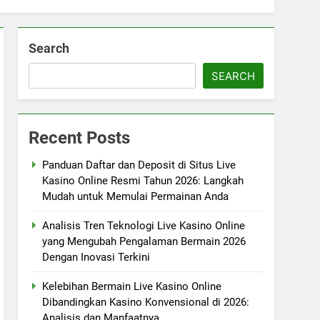
Search
SEARCH
Recent Posts
Panduan Daftar dan Deposit di Situs Live
Kasino Online Resmi Tahun 2026: Langkah
Mudah untuk Memulai Permainan Anda
Analisis Tren Teknologi Live Kasino Online
yang Mengubah Pengalaman Bermain 2026
Dengan Inovasi Terkini
Kelebihan Bermain Live Kasino Online
Dibandingkan Kasino Konvensional di 2026:
Analisis dan Manfaatnya