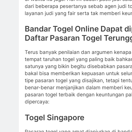
dari beberapa pesertanya sebab agen judi to
layanan judi yang fair serta tak memberi ke
Bandar Togel Online Dapat d
Daftar Pasaran Togel Terun
Terus banyak penilaian dan argumen kenapa b
tempat taruhan togel yang paling baik bahka
satunya yang bikin begitu disebabkan pasara
bakal bisa memberikan kepuasan untuk selur
tipe pasaran togel yang disajikan, tetapi t
benar-benar menjanjikan dalam memberi keun
pasaran togel terbaik dengan keuntungan pal
dipercaya:
Togel Singapore
Pasaran togel yang amat dianjurkan di bandar