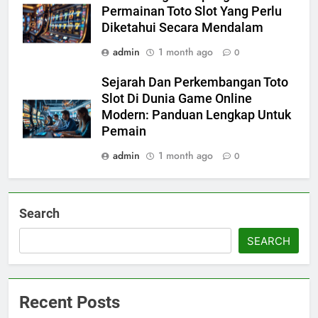
Permainan Toto Slot Yang Perlu
Diketahui Secara Mendalam
admin
1 month ago
0
Sejarah Dan Perkembangan Toto
Slot Di Dunia Game Online
Modern: Panduan Lengkap Untuk
Pemain
admin
1 month ago
0
Search
SEARCH
Recent Posts