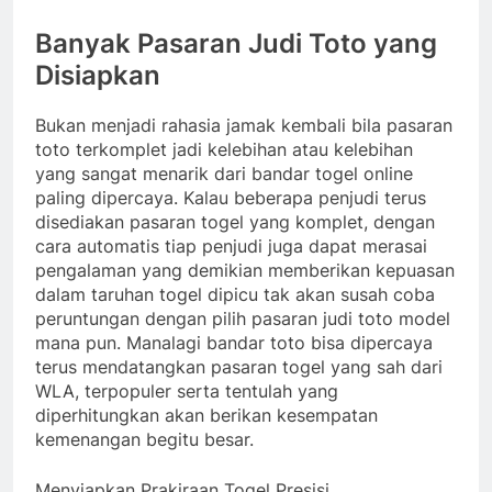
Banyak Pasaran Judi Toto yang
Disiapkan
Bukan menjadi rahasia jamak kembali bila pasaran
toto terkomplet jadi kelebihan atau kelebihan
yang sangat menarik dari bandar togel online
paling dipercaya. Kalau beberapa penjudi terus
disediakan pasaran togel yang komplet, dengan
cara automatis tiap penjudi juga dapat merasai
pengalaman yang demikian memberikan kepuasan
dalam taruhan togel dipicu tak akan susah coba
peruntungan dengan pilih pasaran judi toto model
mana pun. Manalagi bandar toto bisa dipercaya
terus mendatangkan pasaran togel yang sah dari
WLA, terpopuler serta tentulah yang
diperhitungkan akan berikan kesempatan
kemenangan begitu besar.
Menyiapkan Prakiraan Togel Presisi