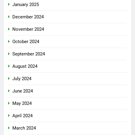
January 2025
December 2024
November 2024
October 2024
September 2024
August 2024
July 2024
June 2024
May 2024
April 2024
March 2024