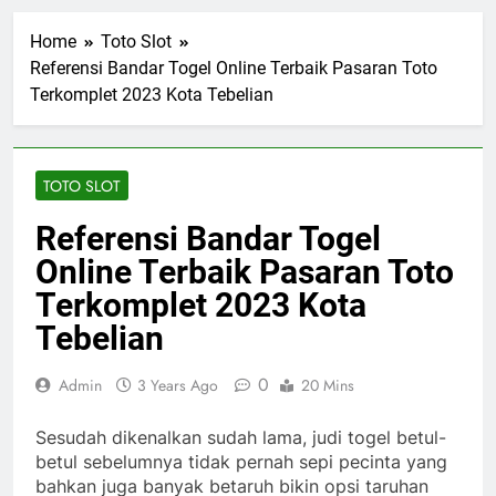
Home
Toto Slot
Referensi Bandar Togel Online Terbaik Pasaran Toto
Terkomplet 2023 Kota Tebelian
TOTO SLOT
Referensi Bandar Togel
Online Terbaik Pasaran Toto
Terkomplet 2023 Kota
Tebelian
0
Admin
3 Years Ago
20 Mins
Sesudah dikenalkan sudah lama, judi togel betul-
betul sebelumnya tidak pernah sepi pecinta yang
bahkan juga banyak betaruh bikin opsi taruhan