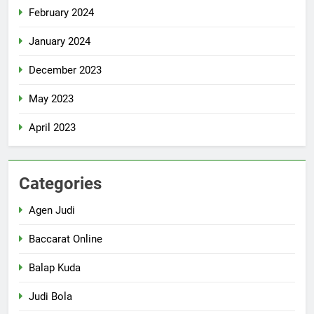
February 2024
January 2024
December 2023
May 2023
April 2023
Categories
Agen Judi
Baccarat Online
Balap Kuda
Judi Bola