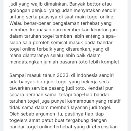
judi yang wajib dimainkan. Banyak bettor atau
golongan penjudi yang udah menyatakan sendiri
untung serta puasnya di saat main togel online.
Walau benar-benar pengalaman terhebat yang
memberi kepuasan dan memberikan keuntungan
dalam taruhan togel tambah lebih enteng siapa-
siapa saja peroleh semisal masuk pada bandar
togel online terbaik yang disarankan, yang di
mana diantaranya selalu lebih baik dalam
mendatangkan jumlah pasaran toto lebih komplet.
Sampai masuk tahun 2023, di Indonesia sendiri
ada banyak biro judi togel yang bekerja serta
tawarkan service pasang judi toto. Kendati pun
secara peranan sama, tetapi tiap-tiap bandar
taruhan togel juga punyai kemampuan yang relatif
tidak sama dalam memberi layanan judi togel.
Oleh sebab argumen itu, pastinya tiap-tiap
togelers amat patut buat tergabung dengan
bandar togel online terhebat yang direferensikan