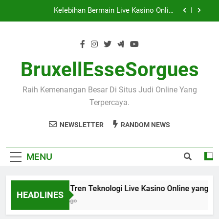
Skip
Analisis dan Manfaatnya
Cara Mengelola Modal Bermain Live Kasino
to
Online Agar Tetap Bertahan Lama di Tahun 2026
content
Daftar Game Live Kasino Online Paling
Menguntungkan dengan Jackpot Terbesar 2026:
Panduan Lengkap untuk Menang Besar
Analisis Tren Teknologi Live Kasino Online yang
Mengubah Pengalaman Bermain 2026 Dengan
BruxellEsseSorgues
Inovasi Terkini
Kelebihan Bermain Live Kasino Online
Dibandingkan Kasino Konvensional di 2026:
Raih Kemenangan Besar Di Situs Judi Online Yang
Analisis dan Manfaatnya
Cara Mengelola Modal Bermain Live Kasino
Terpercaya.
Online Agar Tetap Bertahan Lama di Tahun 2026
Daftar Game Live Kasino Online Paling
NEWSLETTER
RANDOM NEWS
Menguntungkan dengan Jackpot Terbesar 2026:
Panduan Lengkap untuk Menang Besar
MENU
Analisis Tren Teknologi Live Kasino Online yang Men
HEADLINES
13 Hours Ago