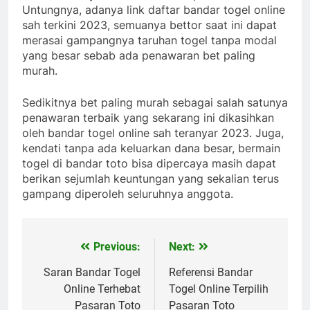
Untungnya, adanya link daftar bandar togel online
sah terkini 2023, semuanya bettor saat ini dapat
merasai gampangnya taruhan togel tanpa modal
yang besar sebab ada penawaran bet paling
murah.
Sedikitnya bet paling murah sebagai salah satunya
penawaran terbaik yang sekarang ini dikasihkan
oleh bandar togel online sah teranyar 2023. Juga,
kendati tanpa ada keluarkan dana besar, bermain
togel di bandar toto bisa dipercaya masih dapat
berikan sejumlah keuntungan yang sekalian terus
gampang diperoleh seluruhnya anggota.
Previous:
Next:
Post
navigation
Saran Bandar Togel
Referensi Bandar
Online Terhebat
Togel Online Terpilih
Pasaran Toto
Pasaran Toto