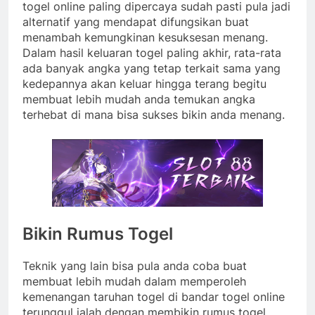
togel online paling dipercaya sudah pasti pula jadi
alternatif yang mendapat difungsikan buat
menambah kemungkinan kesuksesan menang.
Dalam hasil keluaran togel paling akhir, rata-rata
ada banyak angka yang tetap terkait sama yang
kedepannya akan keluar hingga terang begitu
membuat lebih mudah anda temukan angka
terhebat di mana bisa sukses bikin anda menang.
Bikin Rumus Togel
Teknik yang lain bisa pula anda coba buat
membuat lebih mudah dalam memperoleh
kemenangan taruhan togel di bandar togel online
terunggul ialah dengan membikin rumus togel.