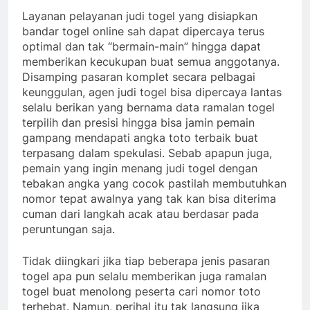
Layanan pelayanan judi togel yang disiapkan
bandar togel online sah dapat dipercaya terus
optimal dan tak “bermain-main” hingga dapat
memberikan kecukupan buat semua anggotanya.
Disamping pasaran komplet secara pelbagai
keunggulan, agen judi togel bisa dipercaya lantas
selalu berikan yang bernama data ramalan togel
terpilih dan presisi hingga bisa jamin pemain
gampang mendapati angka toto terbaik buat
terpasang dalam spekulasi. Sebab apapun juga,
pemain yang ingin menang judi togel dengan
tebakan angka yang cocok pastilah membutuhkan
nomor tepat awalnya yang tak kan bisa diterima
cuman dari langkah acak atau berdasar pada
peruntungan saja.
Tidak diingkari jika tiap beberapa jenis pasaran
togel apa pun selalu memberikan juga ramalan
togel buat menolong peserta cari nomor toto
terhebat. Namun, perihal itu tak langsung jika