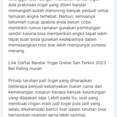
Ada prakiraan togel yang diberi bandar
memanglah sudah menolong banyak penjudi untuk
temukan angka terhebat. Namun, semuanya
belumlah cukup apabila anda belum coba
membikin rumus ramalan gunakan perhitungan
sendiri karena bisa memberikan angka tepat lebih
tepat buat anda gunakan kedepannya dalam
memasangkan toto biar lebih mempunyai potensi
menang.
Link Daftar Bandar Togel Online Sah Terkini 2023
Bet Paling murah
Prinsip taruhan judi togel yang diharapkan
beberapa penjudi kebanyakan bukan cuma dari
kemenangan maupun berapa banyak keuntungan
yang dijajakan saja. Lebih pada itu, soal yang
membuat ringan main judi togel pula jadi yang
selalu dikehendaki bettor biar dalam taruhan bisa
bertambah nyaman serta lebih optimal.