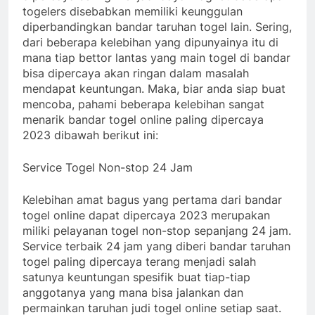
togelers disebabkan memiliki keunggulan
diperbandingkan bandar taruhan togel lain. Sering,
dari beberapa kelebihan yang dipunyainya itu di
mana tiap bettor lantas yang main togel di bandar
bisa dipercaya akan ringan dalam masalah
mendapat keuntungan. Maka, biar anda siap buat
mencoba, pahami beberapa kelebihan sangat
menarik bandar togel online paling dipercaya
2023 dibawah berikut ini:
Service Togel Non-stop 24 Jam
Kelebihan amat bagus yang pertama dari bandar
togel online dapat dipercaya 2023 merupakan
miliki pelayanan togel non-stop sepanjang 24 jam.
Service terbaik 24 jam yang diberi bandar taruhan
togel paling dipercaya terang menjadi salah
satunya keuntungan spesifik buat tiap-tiap
anggotanya yang mana bisa jalankan dan
permainkan taruhan judi togel online setiap saat.