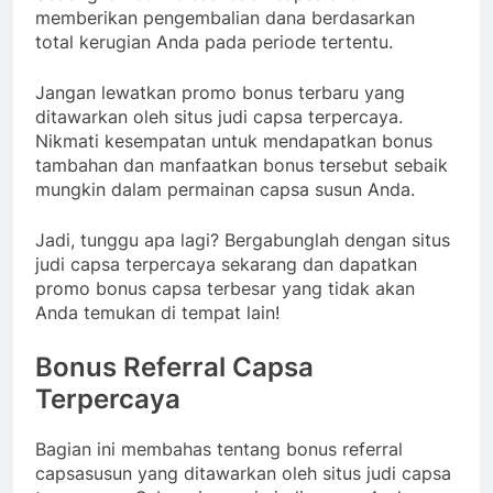
memberikan pengembalian dana berdasarkan
total kerugian Anda pada periode tertentu.
Jangan lewatkan promo bonus terbaru yang
ditawarkan oleh situs judi capsa terpercaya.
Nikmati kesempatan untuk mendapatkan bonus
tambahan dan manfaatkan bonus tersebut sebaik
mungkin dalam permainan capsa susun Anda.
Jadi, tunggu apa lagi? Bergabunglah dengan situs
judi capsa terpercaya sekarang dan dapatkan
promo bonus capsa terbesar yang tidak akan
Anda temukan di tempat lain!
Bonus Referral Capsa
Terpercaya
Bagian ini membahas tentang bonus referral
capsasusun yang ditawarkan oleh situs judi capsa