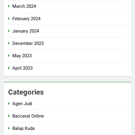
March 2024
February 2024
January 2024
December 2023
May 2023
April 2023
Categories
Agen Judi
Baccarat Online
Balap Kuda