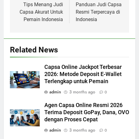
navigation
Tips Menang Judi
Panduan Judi Capsa
Capsa Akurat Untuk
Resmi Terpercaya di
Pemain Indonesia
Indonesia
Related News
Capsa Online Jackpot Terbesar
2026: Metode Deposit E-Wallet
Terlengkap untuk Pemain
admin
3 months ago
0
Agen Capsa Online Resmi 2026
Terima Deposit GoPay, Dana, OVO
dengan Proses Cepat
admin
3 months ago
0