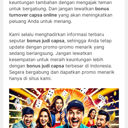
keuntungan tambahan dengan mengajak teman
untuk bergabung. Dan jangan lewatkan
bonus
turnover capsa online
yang akan meningkatkan
peluang Anda untuk menang.
Kami selalu menghadirkan informasi terbaru
seputar
bonus judi capsa
, sehingga Anda tetap
update dengan promo-promo menarik yang
sedang berlangsung. Jangan lewatkan
kesempatan untuk meraih keuntungan lebih
dengan
bonus judi capsa
terbesar di Indonesia.
Segera bergabung dan dapatkan promo menarik
hanya di situs kami.