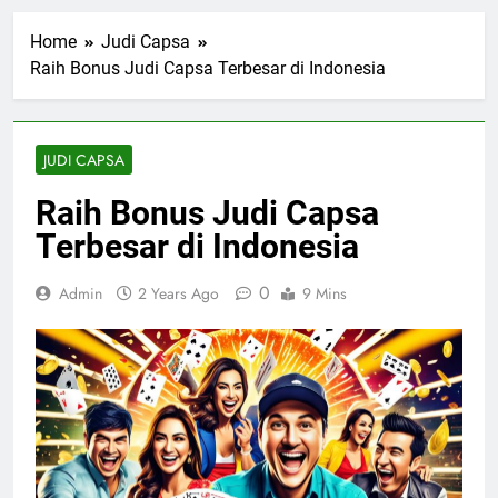
Home
Judi Capsa
Raih Bonus Judi Capsa Terbesar di Indonesia
JUDI CAPSA
Raih Bonus Judi Capsa
Terbesar di Indonesia
0
Admin
2 Years Ago
9 Mins