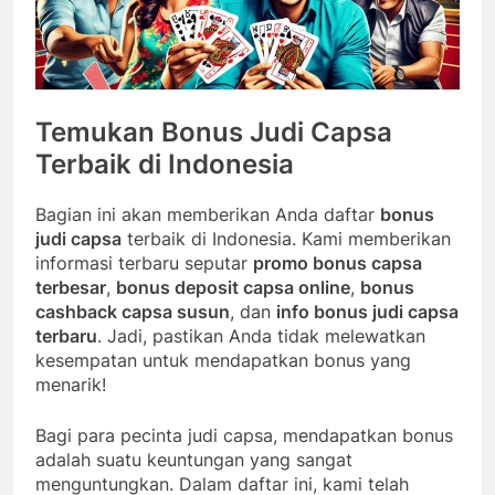
Temukan Bonus Judi Capsa
Terbaik di Indonesia
Bagian ini akan memberikan Anda daftar
bonus
judi capsa
terbaik di Indonesia. Kami memberikan
informasi terbaru seputar
promo bonus capsa
terbesar
,
bonus deposit capsa online
,
bonus
cashback capsa susun
, dan
info bonus judi capsa
terbaru
. Jadi, pastikan Anda tidak melewatkan
kesempatan untuk mendapatkan bonus yang
menarik!
Bagi para pecinta judi capsa, mendapatkan bonus
adalah suatu keuntungan yang sangat
menguntungkan. Dalam daftar ini, kami telah