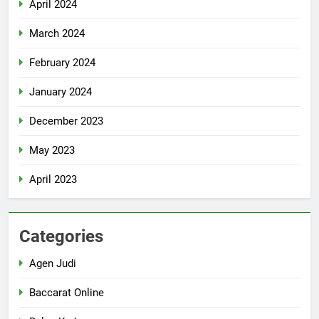
April 2024
March 2024
February 2024
January 2024
December 2023
May 2023
April 2023
Categories
Agen Judi
Baccarat Online