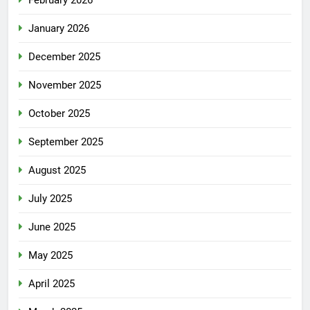
January 2026
December 2025
November 2025
October 2025
September 2025
August 2025
July 2025
June 2025
May 2025
April 2025