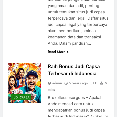
yang aman dan adil, penting
untuk temukan situs judi capsa
terpercaya dan legal. Daftar situs
judi capsa legal yang terpercaya
akan memberikan jaminan
keamanan data dan transaksi
Anda. Dalam panduan…
Read More
Raih Bonus Judi Capsa
Terbesar di Indonesia
admin
2 years ago
0
9
mins
Bruxellessesorgues – Apakah
JUDI CAPSA
Anda mencari cara untuk
mendapatkan bonus judi capsa
terbesar di Indonesia? Artikel ini