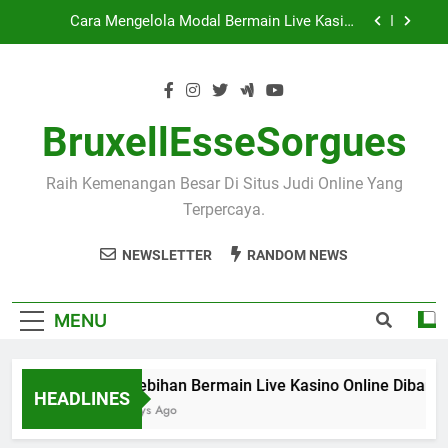
Skip
Analisis dan Manfaatnya
Cara Mengelola Modal Bermain Live Kasino
to
Online Agar Tetap Bertahan Lama di Tahun 2026
content
Daftar Game Live Kasino Online Paling
Menguntungkan dengan Jackpot Terbesar 2026:
Panduan Lengkap untuk Menang Besar
Mengapa Live Kasino Online Semakin Populer di
Indonesia Sepanjang Tahun 2026? Faktor-Faktor
BruxellEsseSorgues
Utama dan Dampaknya
Kelebihan Bermain Live Kasino Online
Dibandingkan Kasino Konvensional di 2026:
Raih Kemenangan Besar Di Situs Judi Online Yang
Analisis dan Manfaatnya
Cara Mengelola Modal Bermain Live Kasino
Terpercaya.
Online Agar Tetap Bertahan Lama di Tahun 2026
Daftar Game Live Kasino Online Paling
NEWSLETTER
RANDOM NEWS
Menguntungkan dengan Jackpot Terbesar 2026:
Panduan Lengkap untuk Menang Besar
Mengapa Live Kasino Online Semakin Populer di
Indonesia Sepanjang Tahun 2026? Faktor-Faktor
Utama dan Dampaknya
MENU
Kelebihan Bermain Live Kasino Online Dibanding
HEADLINES
2 Days Ago