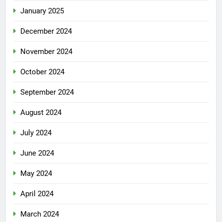
January 2025
December 2024
November 2024
October 2024
September 2024
August 2024
July 2024
June 2024
May 2024
April 2024
March 2024