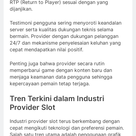
RTP (Return to Player) sesuai dengan yang
dijanjikan.
Testimoni pengguna sering menyoroti keandalan
server serta kualitas dukungan teknis selama
bermain. Provider dengan dukungan pelanggan
24/7 dan mekanisme penyelesaian keluhan yang
cepat mendapatkan nilai positif.
Penting juga bahwa provider secara rutin
memperbarui game dengan konten baru dan
menjaga keamanan data pengguna sehingga
kepercayaan pemain tetap terjaga.
Tren Terkini dalam Industri
Provider Slot
Industri provider slot terus berkembang dengan
cepat mengikuti teknologi dan preferensi pemain.
Salah satu tren utama adalah penggunaan grafik