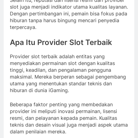
slot juga menjadi indikator utama kualitas layanan.
Dengan pertimbangan ini, pemain bisa fokus pada
hiburan tanpa harus bingung mencari penyedia
terpercaya.
Apa Itu Provider Slot Terbaik
Provider slot terbaik adalah entitas yang
menyediakan permainan slot dengan kualitas
tinggi, keadilan, dan pengalaman pengguna
maksimal. Mereka berperan sebagai pengembang
utama yang menentukan standar teknis dan
hiburan di dunia iGaming.
Beberapa faktor penting yang membedakan
provider ini meliputi inovasi permainan, lisensi
resmi, dan pelayanan kepada pemain. Kualitas
teknis dan desain visual juga menjadi aspek utama
dalam penilaian mereka.