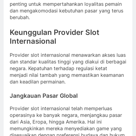
penting untuk mempertahankan loyalitas pemain
dan mengakomodasi kebutuhan pasar yang terus
berubah.
Keunggulan Provider Slot
Internasional
Provider slot internasional menawarkan akses luas
dan standar kualitas tinggi yang diakui di berbagai
negara. Kepatuhan terhadap regulasi ketat
menjadi nilai tambah yang memastikan keamanan
dan keadilan permainan.
Jangkauan Pasar Global
Provider slot internasional telah memperluas
operasinya ke banyak negara, menjangkau pasar
dari Asia, Eropa, hingga Amerika. Hal ini
memungkinkan mereka menyediakan game yang
disesuaikan dengan preferensi budaya dan hukum