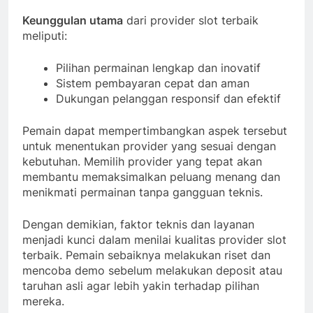
Keunggulan utama
dari provider slot terbaik
meliputi:
Pilihan permainan lengkap dan inovatif
Sistem pembayaran cepat dan aman
Dukungan pelanggan responsif dan efektif
Pemain dapat mempertimbangkan aspek tersebut
untuk menentukan provider yang sesuai dengan
kebutuhan. Memilih provider yang tepat akan
membantu memaksimalkan peluang menang dan
menikmati permainan tanpa gangguan teknis.
Dengan demikian, faktor teknis dan layanan
menjadi kunci dalam menilai kualitas provider slot
terbaik. Pemain sebaiknya melakukan riset dan
mencoba demo sebelum melakukan deposit atau
taruhan asli agar lebih yakin terhadap pilihan
mereka.