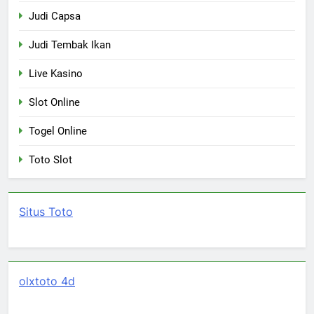
Judi Capsa
Judi Tembak Ikan
Live Kasino
Slot Online
Togel Online
Toto Slot
Situs Toto
olxtoto 4d