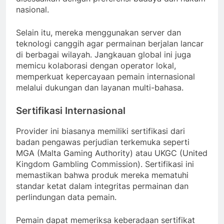
nasional.
Selain itu, mereka menggunakan server dan
teknologi canggih agar permainan berjalan lancar
di berbagai wilayah. Jangkauan global ini juga
memicu kolaborasi dengan operator lokal,
memperkuat kepercayaan pemain internasional
melalui dukungan dan layanan multi-bahasa.
Sertifikasi Internasional
Provider ini biasanya memiliki sertifikasi dari
badan pengawas perjudian terkemuka seperti
MGA (Malta Gaming Authority) atau UKGC (United
Kingdom Gambling Commission). Sertifikasi ini
memastikan bahwa produk mereka mematuhi
standar ketat dalam integritas permainan dan
perlindungan data pemain.
Pemain dapat memeriksa keberadaan sertifikat