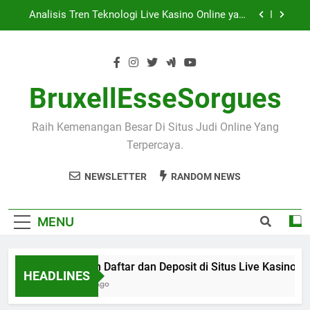
Skip
Inovasi Terkini
Kelebihan Bermain Live Kasino Online
to
Dibandingkan Kasino Konvensional di 2026:
Analisis dan Manfaatnya
content
Cara Mengelola Modal Bermain Live Kasino
Online Agar Tetap Bertahan Lama di Tahun 2026
Panduan Daftar dan Deposit di Situs Live Kasino
Online Resmi Tahun 2026: Langkah Mudah untuk
BruxellEsseSorgues
Memulai Permainan Anda
Analisis Tren Teknologi Live Kasino Online yang
Mengubah Pengalaman Bermain 2026 Dengan
Raih Kemenangan Besar Di Situs Judi Online Yang
Inovasi Terkini
Kelebihan Bermain Live Kasino Online
Terpercaya.
Dibandingkan Kasino Konvensional di 2026:
Analisis dan Manfaatnya
Cara Mengelola Modal Bermain Live Kasino
NEWSLETTER
RANDOM NEWS
Online Agar Tetap Bertahan Lama di Tahun 2026
MENU
Panduan Daftar dan Deposit di Situs Live Kasino Onl
HEADLINES
23 Hours Ago