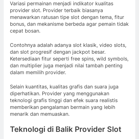
Variasi permainan menjadi indikator kualitas
provider slot. Provider terbaik biasanya
menawarkan ratusan tipe slot dengan tema, fitur
bonus, dan mekanisme berbeda agar pemain tidak
cepat bosan.
Contohnya adalah adanya slot klasik, video slots,
dan slot progresif dengan jackpot besar.
Ketersediaan fitur seperti free spins, wild symbols,
dan multiplier juga menjadi nilai tambah penting
dalam memilih provider.
Selain kuantitas, kualitas grafis dan suara juga
diperhatikan. Provider yang menggunakan
teknologi grafis tinggi dan efek suara realistis
memberikan pengalaman bermain yang lebih
menarik dan memuaskan.
Teknologi di Balik Provider Slot