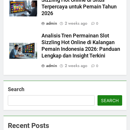
Sizzling Hot Online di Situs
Terpercaya untuk Pemain Tahun
2026
admin
2 weeks ago
0
Analisis Tren Permainan Slot
Sizzling Hot Online di Kalangan
Pemain Indonesia 2026: Panduan
Lengkap dan Insight Terkini
admin
2 weeks ago
0
Search
SEARCH
Recent Posts