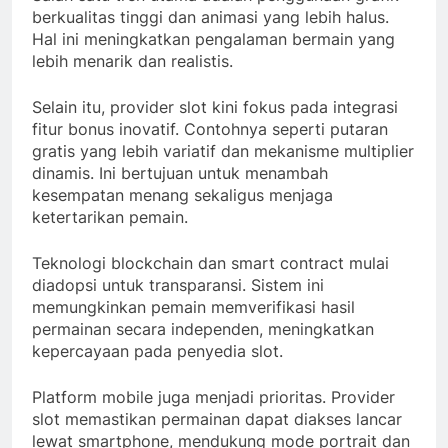
berkualitas tinggi dan animasi yang lebih halus.
Hal ini meningkatkan pengalaman bermain yang
lebih menarik dan realistis.
Selain itu, provider slot kini fokus pada integrasi
fitur bonus inovatif. Contohnya seperti putaran
gratis yang lebih variatif dan mekanisme multiplier
dinamis. Ini bertujuan untuk menambah
kesempatan menang sekaligus menjaga
ketertarikan pemain.
Teknologi blockchain dan smart contract mulai
diadopsi untuk transparansi. Sistem ini
memungkinkan pemain memverifikasi hasil
permainan secara independen, meningkatkan
kepercayaan pada penyedia slot.
Platform mobile juga menjadi prioritas. Provider
slot memastikan permainan dapat diakses lancar
lewat smartphone, mendukung mode portrait dan