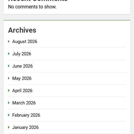
No comments to show.
Archives
August 2026
July 2026
June 2026
May 2026
April 2026
March 2026
February 2026
January 2026