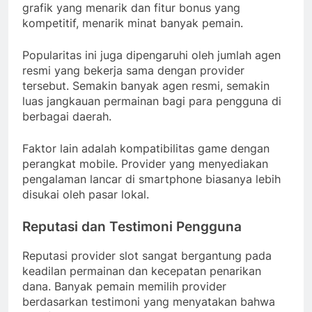
grafik yang menarik dan fitur bonus yang
kompetitif, menarik minat banyak pemain.
Popularitas ini juga dipengaruhi oleh jumlah agen
resmi yang bekerja sama dengan provider
tersebut. Semakin banyak agen resmi, semakin
luas jangkauan permainan bagi para pengguna di
berbagai daerah.
Faktor lain adalah kompatibilitas game dengan
perangkat mobile. Provider yang menyediakan
pengalaman lancar di smartphone biasanya lebih
disukai oleh pasar lokal.
Reputasi dan Testimoni Pengguna
Reputasi provider slot sangat bergantung pada
keadilan permainan dan kecepatan penarikan
dana. Banyak pemain memilih provider
berdasarkan testimoni yang menyatakan bahwa