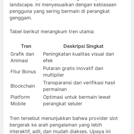
landscape. Ini menyesuaikan dengan kebiasaan
pengguna yang sering bermain di perangkat
genggam.
Tabel berikut merangkum tren utama:
Tren
Deskripsi Singkat
Grafik dan
Peningkatan kualitas visual dan
Animasi
efek
Putaran gratis inovatif dan
Fitur Bonus
multiplier
Transparansi dan verifikasi hasil
Blockchain
permainan
Platform
Optimasi untuk bermain lewat
Mobile
perangkat seluler
Tren tersebut menunjukkan bahwa provider slot
bergerak ke arah pengalaman yang lebih
interaktif, adil, dan mudah diakses. Upaya ini