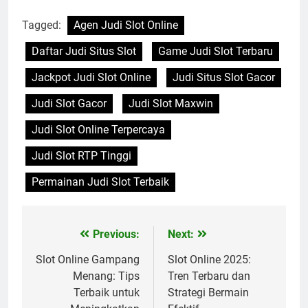
Tagged:
Agen Judi Slot Online
Daftar Judi Situs Slot
Game Judi Slot Terbaru
Jackpot Judi Slot Online
Judi Situs Slot Gacor
Judi Slot Gacor
Judi Slot Maxwin
Judi Slot Online Terpercaya
Judi Slot RTP Tinggi
Permainan Judi Slot Terbaik
Previous:
Next:
Post
navigation
Slot Online Gampang
Slot Online 2025:
Menang: Tips
Tren Terbaru dan
Terbaik untuk
Strategi Bermain