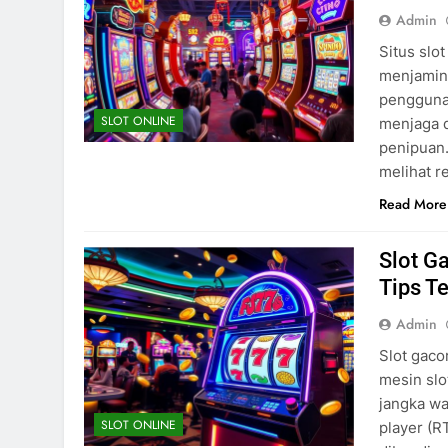
Admin
Situs slo
menjamin 
penggunan
SLOT ONLINE
menjaga d
penipuan.
melihat r
Read More
Slot G
Tips T
Admin
Slot gaco
mesin slo
jangka wa
SLOT ONLINE
player (R