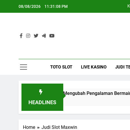
Skip
K
08/08/2026
11:31:09 PM
to
content
K
TOTO SLOT
LIVE KASINO
JUDI T
Kasino Online yang Mengubah Pengalaman Bermain 2026 Dengan
HEADLINES
Home
Judi Slot Maxwin