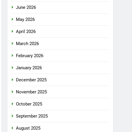
June 2026
May 2026
April 2026
March 2026
February 2026
January 2026
December 2025
November 2025
October 2025
September 2025
August 2025