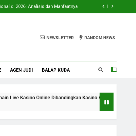
onal di 2026: Analisis dan Manfaatnya
ar Tetap Bertahan Lama di Tahun 2026
ckpot Terbesar 2026: Panduan Lengkap
NEWSLETTER
RANDOM NEWS
untuk Menang Besar
ngalaman Bermain 2026 Dengan Inovasi
Terkini
onal di 2026: Analisis dan Manfaatnya
E
AGEN JUDI
BALAP KUDA
ar Tetap Bertahan Lama di Tahun 2026
ckpot Terbesar 2026: Panduan Lengkap
untuk Menang Besar
ino Online Dibandingkan Kasino Konvensional di 2026: Analis