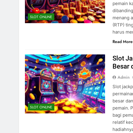
pemain k
dibanding
SLOT ONLINE
menang ad
(RTP) tin
harus mem
Read More
Slot J
Besar 
Admin
Slot jack
permainan
besar dan
SLOT ONLINE
pemain. 
bagi pem
relatif k
hadiahny