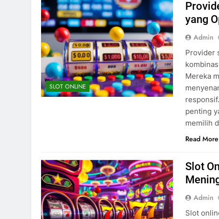
Provid
yang O
Admin
Provider 
kombinasi
Mereka m
SLOT ONLINE
menyenang
responsif
penting y
memilih d
Read More
Slot O
Mening
Admin
Slot onl