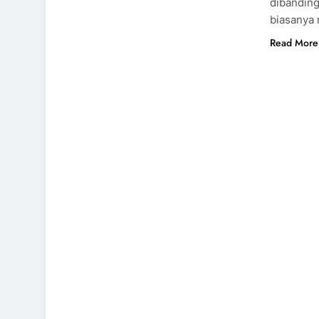
dibanding
biasanya 
Read More