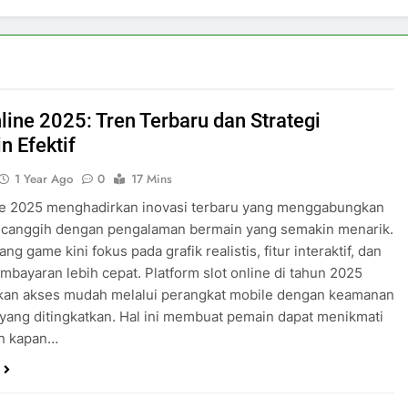
line 2025: Tren Terbaru dan Strategi
n Efektif
1 Year Ago
0
17 Mins
ine 2025 menghadirkan inovasi terbaru yang menggabungkan
i canggih dengan pengalaman bermain yang semakin menarik.
g game kini fokus pada grafik realistis, fitur interaktif, dan
mbayaran lebih cepat. Platform slot online di tahun 2025
an akses mudah melalui perangkat mobile dengan keamanan
 yang ditingkatkan. Hal ini membuat pemain dapat menikmati
n kapan…