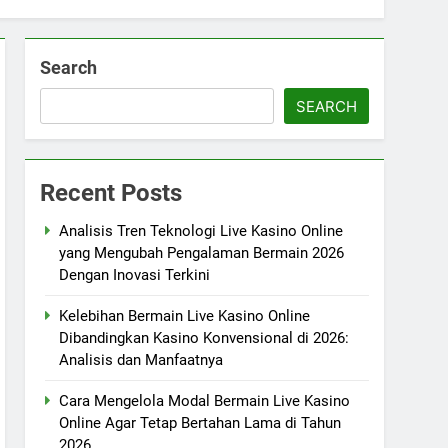
Search
SEARCH
Recent Posts
Analisis Tren Teknologi Live Kasino Online
yang Mengubah Pengalaman Bermain 2026
Dengan Inovasi Terkini
Kelebihan Bermain Live Kasino Online
Dibandingkan Kasino Konvensional di 2026:
Analisis dan Manfaatnya
Cara Mengelola Modal Bermain Live Kasino
Online Agar Tetap Bertahan Lama di Tahun
2026