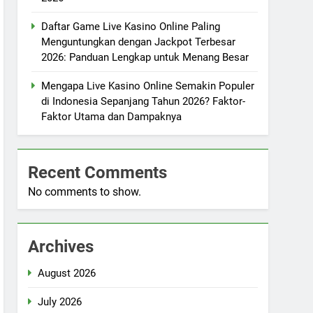
Daftar Game Live Kasino Online Paling
Menguntungkan dengan Jackpot Terbesar
2026: Panduan Lengkap untuk Menang Besar
Mengapa Live Kasino Online Semakin Populer
di Indonesia Sepanjang Tahun 2026? Faktor-
Faktor Utama dan Dampaknya
Recent Comments
No comments to show.
Archives
August 2026
July 2026