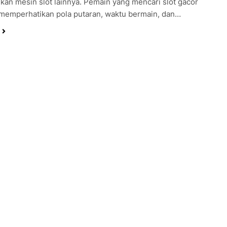
kan mesin slot lainnya. Pemain yang mencari slot gacor
memperhatikan pola putaran, waktu bermain, dan…