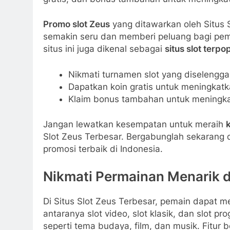
Promo slot Zeus
yang ditawarkan oleh Situs
semakin seru dan memberi peluang bagi pem
situs ini juga dikenal sebagai
situs slot terpo
Nikmati turnamen slot yang diselengga
Dapatkan koin gratis untuk meningkat
Klaim bonus tambahan untuk meningk
Jangan lewatkan kesempatan untuk meraih
Slot Zeus Terbesar. Bergabunglah sekarang 
promosi terbaik di Indonesia.
Nikmati Permainan Menarik di
Di Situs Slot Zeus Terbesar, pemain dapat
antaranya slot video, slot klasik, dan slot p
seperti tema budaya, film, dan musik. Fitu