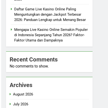
Daftar Game Live Kasino Online Paling
Menguntungkan dengan Jackpot Terbesar
2026: Panduan Lengkap untuk Menang Besar
Mengapa Live Kasino Online Semakin Populer
di Indonesia Sepanjang Tahun 2026? Faktor-
Faktor Utama dan Dampaknya
Recent Comments
No comments to show.
Archives
August 2026
July 2026