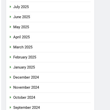
July 2025
June 2025
May 2025
April 2025
March 2025
February 2025
January 2025
December 2024
November 2024
October 2024
September 2024