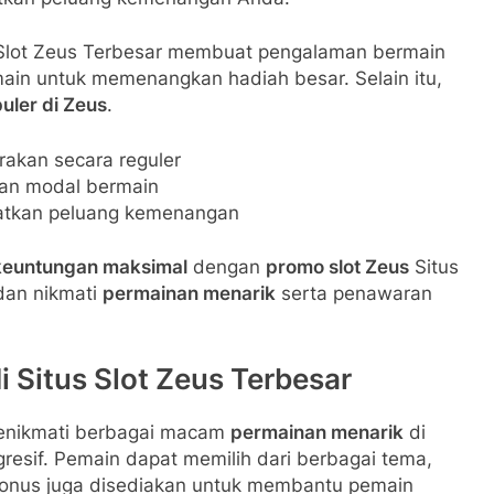
 Slot Zeus Terbesar membuat pengalaman bermain
ain untuk memenangkan hadiah besar. Selain itu,
puler di Zeus
.
rakan secara reguler
kan modal bermain
atkan peluang kemenangan
keuntungan maksimal
dengan
promo slot Zeus
Situs
dan nikmati
permainan menarik
serta penawaran
 Situs Slot Zeus Terbesar
 menikmati berbagai macam
permainan menarik
di
rogresif. Pemain dapat memilih dari berbagai tema,
r bonus juga disediakan untuk membantu pemain