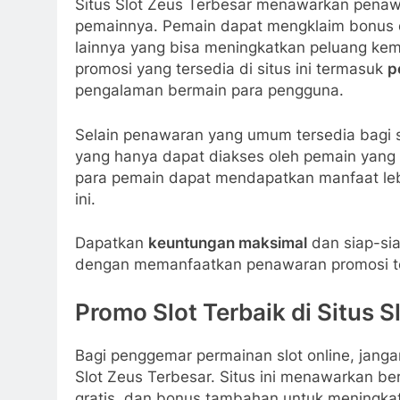
Situs Slot Zeus Terbesar menawarkan pena
pemainnya. Pemain dapat mengklaim bonus de
lainnya yang bisa meningkatkan peluang ke
promosi yang tersedia di situs ini termasuk
p
pengalaman bermain para pengguna.
Selain penawaran yang umum tersedia bagi 
yang hanya dapat diakses oleh pemain yang b
para pemain dapat mendapatkan manfaat leb
ini.
Dapatkan
keuntungan maksimal
dan siap-si
dengan memanfaatkan penawaran promosi terb
Promo Slot Terbaik di Situs S
Bagi penggemar permainan slot online, jangan
Slot Zeus Terbesar. Situs ini menawarkan ber
gratis, dan bonus tambahan untuk meningk