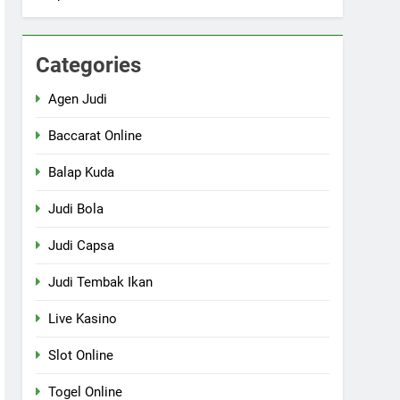
Categories
Agen Judi
Baccarat Online
Balap Kuda
Judi Bola
Judi Capsa
Judi Tembak Ikan
Live Kasino
Slot Online
Togel Online