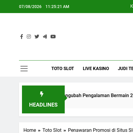
Skip
K
07/08/2026
11:25:22 AM
to
content
K
TOTO SLOT
LIVE KASINO
JUDI T
o Online yang Mengubah Pengalaman Bermain 2026 Dengan Inov
HEADLINES
Home
Toto Slot
Penawaran Promosi di Situs Sl