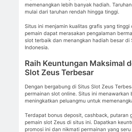
memenangkan lebih banyak hadiah. Taruhan y
mulai dari taruhan rendah hingga tinggi.
Situs ini menjamin kualitas grafis yang ting
pemain dapat merasakan pengalaman bermai
slot terbaik dan menangkan hadiah besar di 
Indonesia.
Raih Keuntungan Maksimal d
Slot Zeus Terbesar
Dengan bergabung di Situs Slot Zeus Terbe
permainan slot online. Situs ini menawarkan
meningkatkan peluangmu untuk memenangka
Terdapat bonus deposit, cashback, putaran g
pemain slot Zeus di situs ini. Dapatkan k
promosi ini dan nikmati permainan yang ser