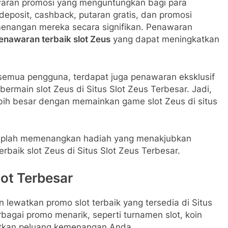
waran promosi yang menguntungkan bagi para
posit, cashback, putaran gratis, dan promosi
menangan mereka secara signifikan. Penawaran
enawaran terbaik slot Zeus
yang dapat meningkatkan
semua pengguna, terdapat juga penawaran eksklusif
ermain slot Zeus di Situs Slot Zeus Terbesar. Jadi,
ih besar dengan memainkan game slot Zeus di situs
aplah memenangkan hadiah yang menakjubkan
aik slot Zeus di Situs Slot Zeus Terbesar.
lot Terbesar
 lewatkan promo slot terbaik yang tersedia di Situs
bagai promo menarik, seperti turnamen slot, koin
atkan peluang kemenangan Anda.