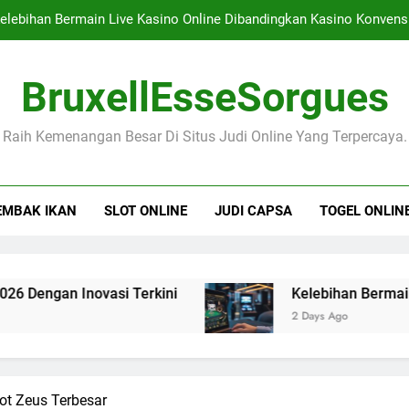
elebihan Bermain Live Kasino Online Dibandingkan Kasino Konvensi
Cara Mengelola Modal Bermain Live Kasino Online Ag
BruxellEsseSorgues
Daftar Game Live Kasino Online Paling Menguntungkan dengan Ja
Raih Kemenangan Besar Di Situs Judi Online Yang Terpercaya.
Analisis Tren Teknologi Live Kasino Online yang Mengubah Pe
elebihan Bermain Live Kasino Online Dibandingkan Kasino Konvensi
EMBAK IKAN
SLOT ONLINE
JUDI CAPSA
TOGEL ONLIN
Cara Mengelola Modal Bermain Live Kasino Online Ag
Daftar Game Live Kasino Online Paling Menguntungkan dengan Ja
asi Terkini
Kelebihan Bermain Live Kasino O
2 Days Ago
ot Zeus Terbesar