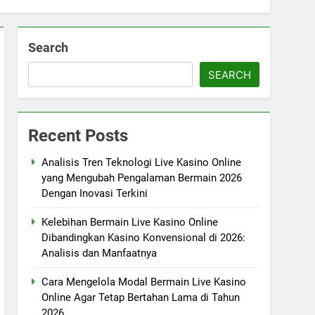
Search
SEARCH
Recent Posts
Analisis Tren Teknologi Live Kasino Online
yang Mengubah Pengalaman Bermain 2026
Dengan Inovasi Terkini
Kelebihan Bermain Live Kasino Online
Dibandingkan Kasino Konvensional di 2026:
Analisis dan Manfaatnya
Cara Mengelola Modal Bermain Live Kasino
Online Agar Tetap Bertahan Lama di Tahun
2026