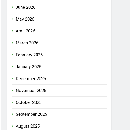
June 2026
May 2026
April 2026
March 2026
February 2026
January 2026
December 2025
November 2025
October 2025
September 2025
August 2025