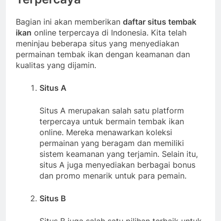
Bagian ini akan memberikan
daftar situs tembak
ikan
online terpercaya di Indonesia. Kita telah
meninjau beberapa situs yang menyediakan
permainan tembak ikan dengan keamanan dan
kualitas yang dijamin.
Situs A
Situs A merupakan salah satu platform
terpercaya untuk bermain tembak ikan
online. Mereka menawarkan koleksi
permainan yang beragam dan memiliki
sistem keamanan yang terjamin. Selain itu,
situs A juga menyediakan berbagai bonus
dan promo menarik untuk para pemain.
Situs B
Situs B juga salah satu pilihan terbaik untuk