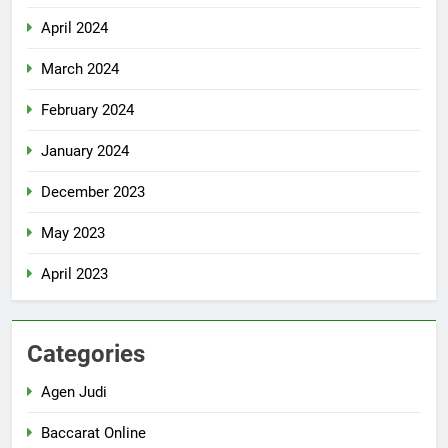
April 2024
March 2024
February 2024
January 2024
December 2023
May 2023
April 2023
Categories
Agen Judi
Baccarat Online