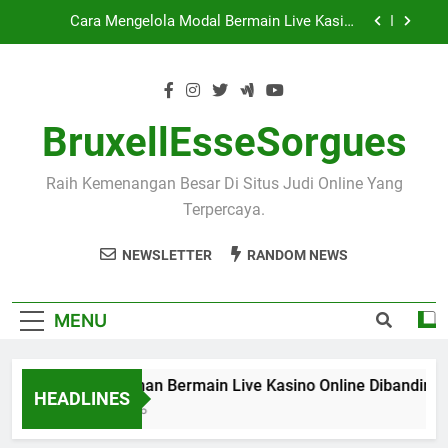
Skip
Daftar Game Live Kasino Online Paling
to
Menguntungkan dengan Jackpot Terbesar 2026:
Panduan Lengkap untuk Menang Besar
content
Mengapa Live Kasino Online Semakin Populer di
Indonesia Sepanjang Tahun 2026? Faktor-Faktor
Utama dan Dampaknya
Kelebihan Bermain Live Kasino Online
Dibandingkan Kasino Konvensional di 2026:
BruxellEsseSorgues
Analisis dan Manfaatnya
Cara Mengelola Modal Bermain Live Kasino
Online Agar Tetap Bertahan Lama di Tahun 2026
Raih Kemenangan Besar Di Situs Judi Online Yang
Daftar Game Live Kasino Online Paling
Terpercaya.
Menguntungkan dengan Jackpot Terbesar 2026:
Panduan Lengkap untuk Menang Besar
Mengapa Live Kasino Online Semakin Populer di
NEWSLETTER
RANDOM NEWS
Indonesia Sepanjang Tahun 2026? Faktor-Faktor
Utama dan Dampaknya
MENU
Kelebihan Bermain Live Kasino Online Dibandingkan 
HEADLINES
1 Day Ago