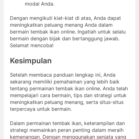
modal Anda.
Dengan mengikuti kiat-kiat di atas, Anda dapat
meningkatkan peluang menang Anda dalam
bermain tembak ikan online. Ingatlah untuk selalu
bermain dengan bijak dan bertanggung jawab.
Selamat mencoba!
Kesimpulan
Setelah membaca panduan lengkap ini, Anda
sekarang memiliki pemahaman yang lebih baik
tentang permainan tembak ikan online. Anda telah
mempelajari cara bermain, tips dan strategi untuk
meningkatkan peluang menang, serta situs-situs
terpercaya untuk bermain.
Dalam permainan tembak ikan, keterampilan dan
strategi memainkan peran penting dalam meraih
kemenangan. Dengan menggunakan senjata yang