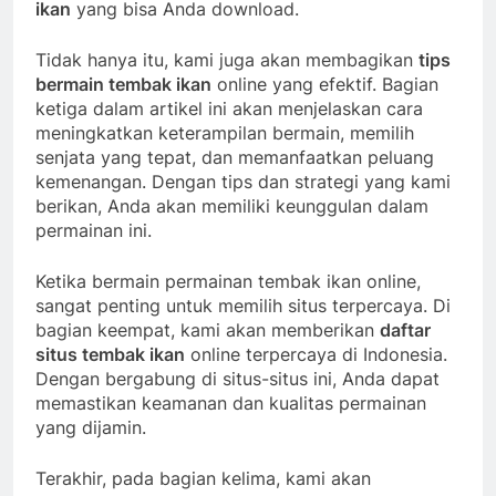
ikan
yang bisa Anda download.
Tidak hanya itu, kami juga akan membagikan
tips
bermain tembak ikan
online yang efektif. Bagian
ketiga dalam artikel ini akan menjelaskan cara
meningkatkan keterampilan bermain, memilih
senjata yang tepat, dan memanfaatkan peluang
kemenangan. Dengan tips dan strategi yang kami
berikan, Anda akan memiliki keunggulan dalam
permainan ini.
Ketika bermain permainan tembak ikan online,
sangat penting untuk memilih situs terpercaya. Di
bagian keempat, kami akan memberikan
daftar
situs tembak ikan
online terpercaya di Indonesia.
Dengan bergabung di situs-situs ini, Anda dapat
memastikan keamanan dan kualitas permainan
yang dijamin.
Terakhir, pada bagian kelima, kami akan