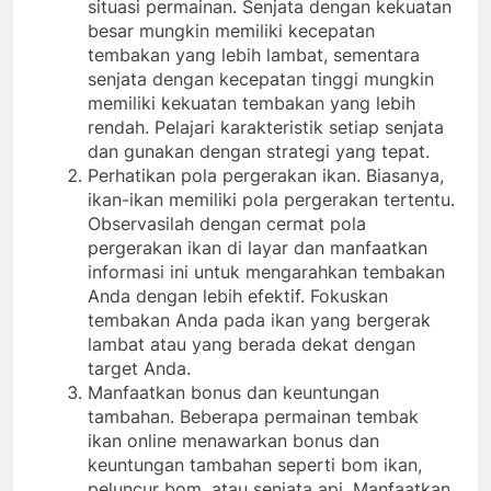
situasi permainan. Senjata dengan kekuatan
besar mungkin memiliki kecepatan
tembakan yang lebih lambat, sementara
senjata dengan kecepatan tinggi mungkin
memiliki kekuatan tembakan yang lebih
rendah. Pelajari karakteristik setiap senjata
dan gunakan dengan strategi yang tepat.
Perhatikan pola pergerakan ikan. Biasanya,
ikan-ikan memiliki pola pergerakan tertentu.
Observasilah dengan cermat pola
pergerakan ikan di layar dan manfaatkan
informasi ini untuk mengarahkan tembakan
Anda dengan lebih efektif. Fokuskan
tembakan Anda pada ikan yang bergerak
lambat atau yang berada dekat dengan
target Anda.
Manfaatkan bonus dan keuntungan
tambahan. Beberapa permainan tembak
ikan online menawarkan bonus dan
keuntungan tambahan seperti bom ikan,
peluncur bom, atau senjata api. Manfaatkan