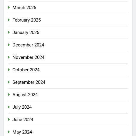
March 2025
February 2025
January 2025
December 2024
November 2024
October 2024
September 2024
August 2024
July 2024
June 2024
May 2024