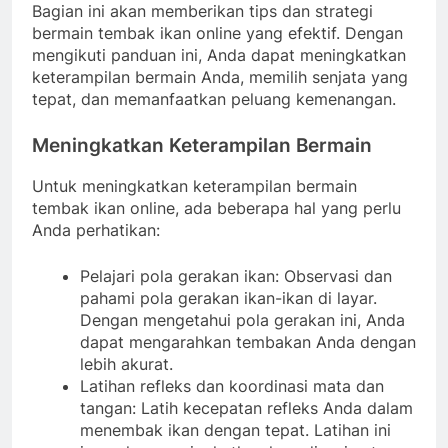
Bagian ini akan memberikan tips dan strategi
bermain tembak ikan online yang efektif. Dengan
mengikuti panduan ini, Anda dapat meningkatkan
keterampilan bermain Anda, memilih senjata yang
tepat, dan memanfaatkan peluang kemenangan.
Meningkatkan Keterampilan Bermain
Untuk meningkatkan keterampilan bermain
tembak ikan online, ada beberapa hal yang perlu
Anda perhatikan:
Pelajari pola gerakan ikan: Observasi dan
pahami pola gerakan ikan-ikan di layar.
Dengan mengetahui pola gerakan ini, Anda
dapat mengarahkan tembakan Anda dengan
lebih akurat.
Latihan refleks dan koordinasi mata dan
tangan: Latih kecepatan refleks Anda dalam
menembak ikan dengan tepat. Latihan ini