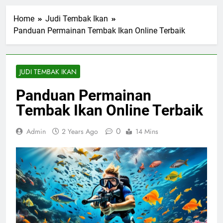
Home
Judi Tembak Ikan
Panduan Permainan Tembak Ikan Online Terbaik
JUDI TEMBAK IKAN
Panduan Permainan
Tembak Ikan Online Terbaik
0
Admin
2 Years Ago
14 Mins