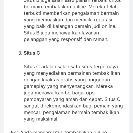
bermain tembak ikan online. Mereka telah
terbukti memberikan pengalaman bermain
yang memuaskan dan memiliki reputasi
yang baik di kalangan pemain judi online.
Situs B juga menawarkan layanan
pelanggan yang responsif dan ramah.
Situs C
Situs C adalah salah satu situs terpercaya
yang menyediakan permainan tembak ikan
dengan kualitas grafis yang tinggi dan
gameplay yang menyenangkan. Mereka
juga menawarkan berbagai opsi
pembayaran yang aman dan cepat. Situs C
sangat direkomendasikan bagi pemain yang
mencari pengalaman bermain tembak ikan
yang maksimal.
Jika Anda mencari situs tembak ikan online