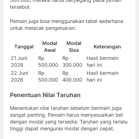
500.000, mereka harus berpegang pada jumlah
tersebut.
Pemain juga bisa menggunakan tabel sederhana
untuk melacak pengeluaran:
Modal
Modal
Tanggal
Keterangan
Awal
Sisa
21 Juni
Rp
Rp
Hasil bermain
2026
500.000
300.000
hari ini
22 Juni
Rp
Rp
Hasil bermain
2026
500.000
400.000
hari ini
Penentuan Nilai Taruhan
Menentukan nilai taruhan sebelum bermain juga
sangat penting. Pemain harus menyesuaikan bet
dengan modal yang tersedia. Taruhan yang terlalu
tinggi dapat menguras modal dengan cepat.