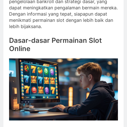
pengelolaan bankroll dan strategi dasar, yang
dapat meningkatkan pengalaman bermain mereka.
Dengan informasi yang tepat, siapapun dapat
menikmati permainan slot dengan lebih baik dan
lebih bijaksana.
Dasar-dasar Permainan Slot
Online