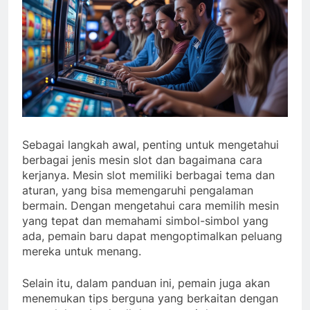
Sebagai langkah awal, penting untuk mengetahui
berbagai jenis mesin slot dan bagaimana cara
kerjanya. Mesin slot memiliki berbagai tema dan
aturan, yang bisa memengaruhi pengalaman
bermain. Dengan mengetahui cara memilih mesin
yang tepat dan memahami simbol-simbol yang
ada, pemain baru dapat mengoptimalkan peluang
mereka untuk menang.
Selain itu, dalam panduan ini, pemain juga akan
menemukan tips berguna yang berkaitan dengan