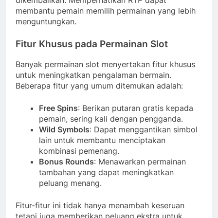
dikembalikan. Memperhatikan RTP dapat
membantu pemain memilih permainan yang lebih
menguntungkan.
Fitur Khusus pada Permainan Slot
Banyak permainan slot menyertakan fitur khusus
untuk meningkatkan pengalaman bermain.
Beberapa fitur yang umum ditemukan adalah:
Free Spins
: Berikan putaran gratis kepada
pemain, sering kali dengan pengganda.
Wild Symbols
: Dapat menggantikan simbol
lain untuk membantu menciptakan
kombinasi pemenang.
Bonus Rounds
: Menawarkan permainan
tambahan yang dapat meningkatkan
peluang menang.
Fitur-fitur ini tidak hanya menambah keseruan
tetapi juga memberikan peluang ekstra untuk