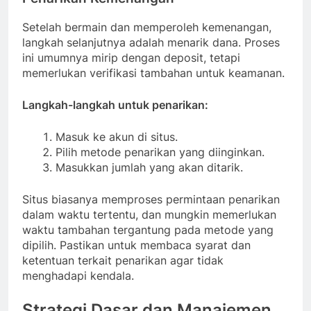
Setelah bermain dan memperoleh kemenangan,
langkah selanjutnya adalah menarik dana. Proses
ini umumnya mirip dengan deposit, tetapi
memerlukan verifikasi tambahan untuk keamanan.
Langkah-langkah untuk penarikan:
Masuk ke akun di situs.
Pilih metode penarikan yang diinginkan.
Masukkan jumlah yang akan ditarik.
Situs biasanya memproses permintaan penarikan
dalam waktu tertentu, dan mungkin memerlukan
waktu tambahan tergantung pada metode yang
dipilih. Pastikan untuk membaca syarat dan
ketentuan terkait penarikan agar tidak
menghadapi kendala.
Strategi Dasar dan Manajemen