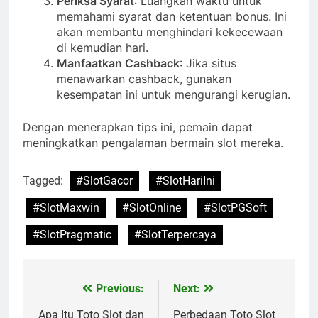
Periksa Syarat
: Luangkan waktu untuk
memahami syarat dan ketentuan bonus. Ini
akan membantu menghindari kekecewaan
di kemudian hari.
Manfaatkan Cashback
: Jika situs
menawarkan cashback, gunakan
kesempatan ini untuk mengurangi kerugian.
Dengan menerapkan tips ini, pemain dapat
meningkatkan pengalaman bermain slot mereka.
Tagged:
#SlotGacor
#SlotHariIni
#SlotMaxwin
#SlotOnline
#SlotPGSoft
#SlotPragmatic
#SlotTerpercaya
Previous:
Next:
Post
navigation
Apa Itu Toto Slot dan
Perbedaan Toto Slot