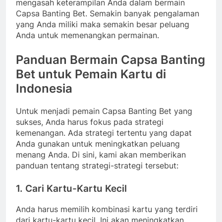
mengasah keterampilan Anda dalam bermain
Capsa Banting Bet. Semakin banyak pengalaman
yang Anda miliki maka semakin besar peluang
Anda untuk memenangkan permainan.
Panduan Bermain Capsa Banting
Bet untuk Pemain Kartu di
Indonesia
Untuk menjadi pemain Capsa Banting Bet yang
sukses, Anda harus fokus pada strategi
kemenangan. Ada strategi tertentu yang dapat
Anda gunakan untuk meningkatkan peluang
menang Anda. Di sini, kami akan memberikan
panduan tentang strategi-strategi tersebut:
1. Cari Kartu-Kartu Kecil
Anda harus memilih kombinasi kartu yang terdiri
dari kartu-kartu kecil. Ini akan meningkatkan