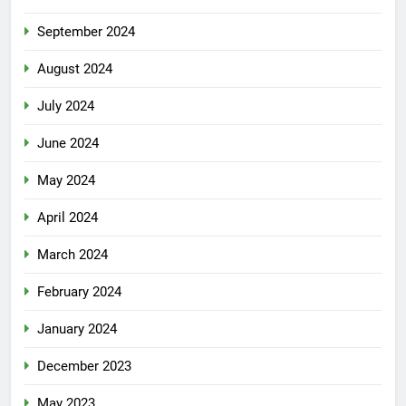
September 2024
August 2024
July 2024
June 2024
May 2024
April 2024
March 2024
February 2024
January 2024
December 2023
May 2023