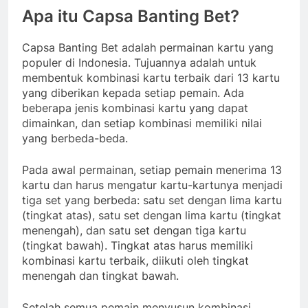
Apa itu Capsa Banting Bet?
Capsa Banting Bet adalah permainan kartu yang
populer di Indonesia. Tujuannya adalah untuk
membentuk kombinasi kartu terbaik dari 13 kartu
yang diberikan kepada setiap pemain. Ada
beberapa jenis kombinasi kartu yang dapat
dimainkan, dan setiap kombinasi memiliki nilai
yang berbeda-beda.
Pada awal permainan, setiap pemain menerima 13
kartu dan harus mengatur kartu-kartunya menjadi
tiga set yang berbeda: satu set dengan lima kartu
(tingkat atas), satu set dengan lima kartu (tingkat
menengah), dan satu set dengan tiga kartu
(tingkat bawah). Tingkat atas harus memiliki
kombinasi kartu terbaik, diikuti oleh tingkat
menengah dan tingkat bawah.
Setelah semua pemain menyusun kombinasi