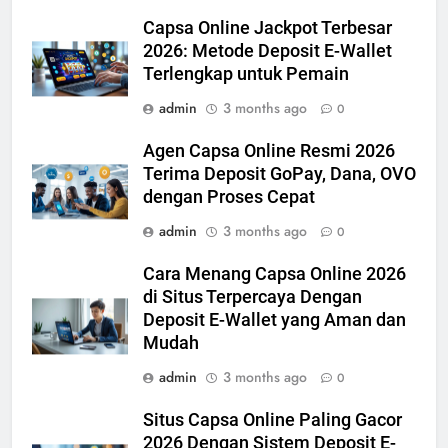
Capsa Online Jackpot Terbesar
2026: Metode Deposit E-Wallet
Terlengkap untuk Pemain
admin
3 months ago
0
Agen Capsa Online Resmi 2026
Terima Deposit GoPay, Dana, OVO
dengan Proses Cepat
admin
3 months ago
0
Cara Menang Capsa Online 2026
di Situs Terpercaya Dengan
Deposit E-Wallet yang Aman dan
Mudah
admin
3 months ago
0
Situs Capsa Online Paling Gacor
2026 Dengan Sistem Deposit E-