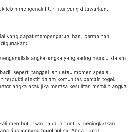
k lebih mengenali fitur-fitur yang ditawarkan.
al yang dapat mempengaruhi hasil permainan.
 digunakan:
 menganalisis angka-angka yang sering muncul dalam
adi, seperti tanggal lahir atau momen spesial.
ah terbukti efektif dalam komunitas pemain togel.
tor angka acak jika merasa kesulitan memilih angka
g kali membutuhkan panduan untuk meningkatkan
rapa
tips menang togel online
, Anda dapat