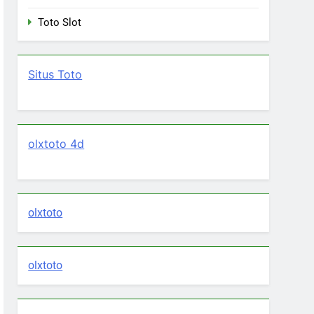
Toto Slot
Situs Toto
olxtoto 4d
olxtoto
olxtoto