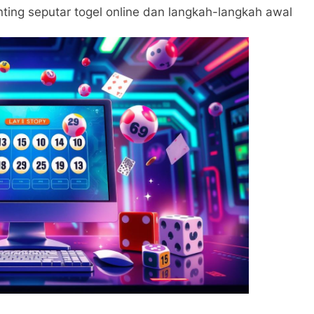
nting seputar togel online dan langkah-langkah awal