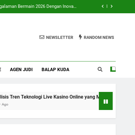
ngalaman Bermain 2026 Dengan Inovasi
Terkini
onal di 2026: Analisis dan Manfaatnya
ar Tetap Bertahan Lama di Tahun 2026
NEWSLETTER
RANDOM NEWS
hun 2026: Langkah Mudah untuk Memulai
Permainan Anda
ngalaman Bermain 2026 Dengan Inovasi
Terkini
E
AGEN JUDI
BALAP KUDA
onal di 2026: Analisis dan Manfaatnya
ar Tetap Bertahan Lama di Tahun 2026
nologi Live Kasino Online yang Mengubah Pengalaman Bermain