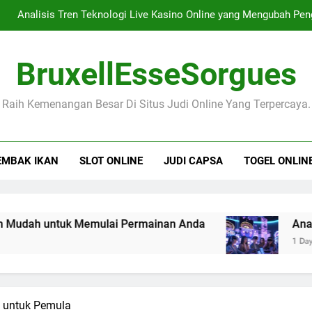
Analisis Tren Teknologi Live Kasino Online yang Mengubah Pe
elebihan Bermain Live Kasino Online Dibandingkan Kasino Konvensi
BruxellEsseSorgues
Cara Mengelola Modal Bermain Live Kasino Online Ag
Raih Kemenangan Besar Di Situs Judi Online Yang Terpercaya.
Panduan Daftar dan Deposit di Situs Live Kasino Online Resmi Ta
Analisis Tren Teknologi Live Kasino Online yang Mengubah Pe
EMBAK IKAN
SLOT ONLINE
JUDI CAPSA
TOGEL ONLIN
elebihan Bermain Live Kasino Online Dibandingkan Kasino Konvensi
Cara Mengelola Modal Bermain Live Kasino Online Ag
uk Memulai Permainan Anda
Analisis Tren Tek
1 Day Ago
e untuk Pemula