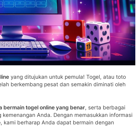
line
yang ditujukan untuk pemula! Togel, atau toto
elah berkembang pesat dan semakin diminati oleh
a bermain togel online yang benar
, serta berbagai
ang kemenangan Anda. Dengan memasukkan informasi
e
, kami berharap Anda dapat bermain dengan