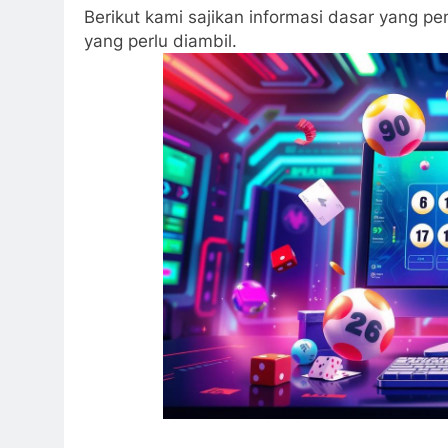
Berikut kami sajikan informasi dasar yang pe
yang perlu diambil.