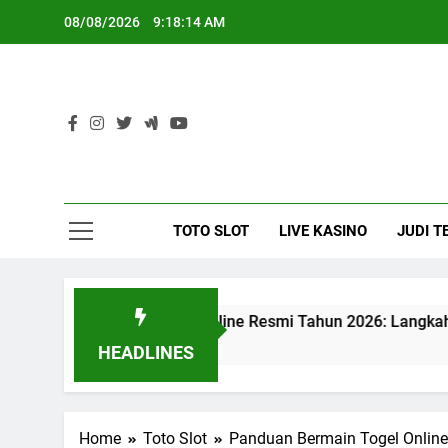
Skip
08/08/2026
9:18:15 AM
to
content
K
TOTO SLOT
LIVE KASINO
JUDI T
K
tus Live Kasino Online Resmi Tahun 2026: Langkah Mudah unt
HEADLINES
Home
Toto Slot
Panduan Bermain Togel Onlin