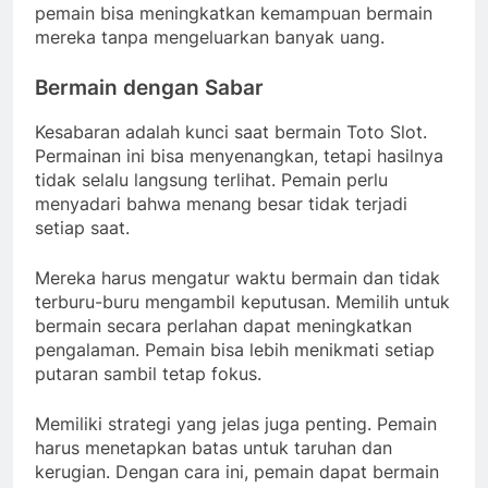
pemain bisa meningkatkan kemampuan bermain
mereka tanpa mengeluarkan banyak uang.
Bermain dengan Sabar
Kesabaran adalah kunci saat bermain Toto Slot.
Permainan ini bisa menyenangkan, tetapi hasilnya
tidak selalu langsung terlihat. Pemain perlu
menyadari bahwa menang besar tidak terjadi
setiap saat.
Mereka harus mengatur waktu bermain dan tidak
terburu-buru mengambil keputusan. Memilih untuk
bermain secara perlahan dapat meningkatkan
pengalaman. Pemain bisa lebih menikmati setiap
putaran sambil tetap fokus.
Memiliki strategi yang jelas juga penting. Pemain
harus menetapkan batas untuk taruhan dan
kerugian. Dengan cara ini, pemain dapat bermain