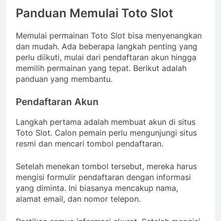
Panduan Memulai Toto Slot
Memulai permainan Toto Slot bisa menyenangkan
dan mudah. Ada beberapa langkah penting yang
perlu diikuti, mulai dari pendaftaran akun hingga
memilih permainan yang tepat. Berikut adalah
panduan yang membantu.
Pendaftaran Akun
Langkah pertama adalah membuat akun di situs
Toto Slot. Calon pemain perlu mengunjungi situs
resmi dan mencari tombol pendaftaran.
Setelah menekan tombol tersebut, mereka harus
mengisi formulir pendaftaran dengan informasi
yang diminta. Ini biasanya mencakup nama,
alamat email, dan nomor telepon.