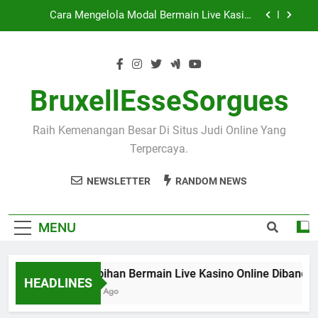
Skip
Analisis dan Manfaatnya
Cara Mengelola Modal Bermain Live Kasino
to
Online Agar Tetap Bertahan Lama di Tahun 2026
content
Daftar Game Live Kasino Online Paling
Menguntungkan dengan Jackpot Terbesar 2026:
Panduan Lengkap untuk Menang Besar
Mengapa Live Kasino Online Semakin Populer di
Indonesia Sepanjang Tahun 2026? Faktor-Faktor
BruxellEsseSorgues
Utama dan Dampaknya
Kelebihan Bermain Live Kasino Online
Dibandingkan Kasino Konvensional di 2026:
Raih Kemenangan Besar Di Situs Judi Online Yang
Analisis dan Manfaatnya
Cara Mengelola Modal Bermain Live Kasino
Terpercaya.
Online Agar Tetap Bertahan Lama di Tahun 2026
Daftar Game Live Kasino Online Paling
NEWSLETTER
RANDOM NEWS
Menguntungkan dengan Jackpot Terbesar 2026:
Panduan Lengkap untuk Menang Besar
Mengapa Live Kasino Online Semakin Populer di
Indonesia Sepanjang Tahun 2026? Faktor-Faktor
Utama dan Dampaknya
MENU
Kelebihan Bermain Live Kasino Online Dibandingk
HEADLINES
2 Days Ago