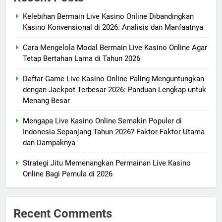
Kelebihan Bermain Live Kasino Online Dibandingkan
Kasino Konvensional di 2026: Analisis dan Manfaatnya
Cara Mengelola Modal Bermain Live Kasino Online Agar
Tetap Bertahan Lama di Tahun 2026
Daftar Game Live Kasino Online Paling Menguntungkan
dengan Jackpot Terbesar 2026: Panduan Lengkap untuk
Menang Besar
Mengapa Live Kasino Online Semakin Populer di
Indonesia Sepanjang Tahun 2026? Faktor-Faktor Utama
dan Dampaknya
Strategi Jitu Memenangkan Permainan Live Kasino
Online Bagi Pemula di 2026
Recent Comments