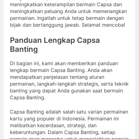
meningkatkan keterampilan bermain Capsa dan
meningkatkan peluang Anda untuk memenangkan
permainan. Ingatlah untuk tetap bermain dengan
bijak dan bertanggung jawab. Selamat mencoba!
Panduan Lengkap Capsa
Banting
Di bagian ini, kami akan memberikan panduan
lengkap bermain Capsa Banting. Anda akan
mendapatkan penjelasan tentang aturan
permainan, langkah-langkah strategis, serta teknik
banting yang dapat Anda gunakan saat bermain
Capsa Banting.
Capsa Banting adalah salah satu varian permainan
kartu yang populer di Indonesia. Permainan ini
melibatkan kecerdasan, strategi, dan
keberuntungan. Dalam Capsa Banting, setiap