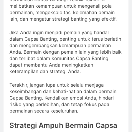
melibatkan kemampuan untuk mengenali pola
permainan, mengeksploitasi kelemahan pemain
lain, dan mengatur strategi banting yang efektif.
Jika Anda ingin menjadi pemain yang handal
dalam Capsa Banting, penting untuk terus berlatih
dan mengembangkan kemampuan permainan
Anda. Bermain dengan pemain lain yang lebih baik
dan terlibat dalam komunitas Capsa Banting
dapat membantu Anda meningkatkan
keterampilan dan strategi Anda.
Terakhir, jangan lupa untuk selalu menjaga
keseimbangan dan kehati-hatian dalam bermain
Capsa Banting. Kendalikan emosi Anda, hindari
risiko yang berlebihan, dan tetap fokus pada
permainan secara keseluruhan.
Strategi Ampuh Bermain Capsa