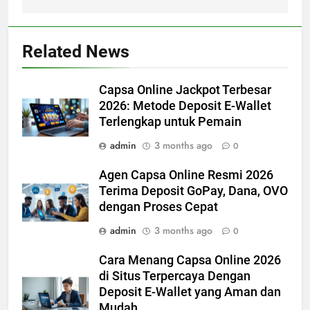
Related News
Capsa Online Jackpot Terbesar
2026: Metode Deposit E-Wallet
Terlengkap untuk Pemain
admin
3 months ago
0
Agen Capsa Online Resmi 2026
Terima Deposit GoPay, Dana, OVO
dengan Proses Cepat
admin
3 months ago
0
Cara Menang Capsa Online 2026
di Situs Terpercaya Dengan
Deposit E-Wallet yang Aman dan
Mudah