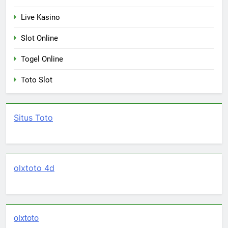
Live Kasino
Slot Online
Togel Online
Toto Slot
Situs Toto
olxtoto 4d
olxtoto