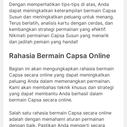
Dengan memperhatikan tips-tips di atas, Anda
dapat meningkatkan keterampilan bermain Capsa
Susun dan meningkatkan peluang untuk menang.
Terus berlatih, analisis kartu dengan cerdas, dan
kembangkan strategi permainan yang efektif.
Nikmati permainan Capsa Susun yang menarik
dan jadilah pemain yang handal!
Rahasia Bermain Capsa Online
Bagian ini akan mengungkapkan rahasia bermain
Capsa secara online yang dapat meningkatkan
peluang Anda dalam memenangkan permainan.
Kami akan membahas teknik khusus dan strategi
yang dapat membantu Anda berhasil dalam
bermain Capsa secara online.
Salah satu rahasia bermain Capsa secara online
adalah dengan memahami aturan permainan
dengan baik. Pastikan Anda mengerti secara