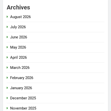
Archives
August 2026
July 2026
June 2026
May 2026
April 2026
March 2026
February 2026
January 2026
December 2025
November 2025