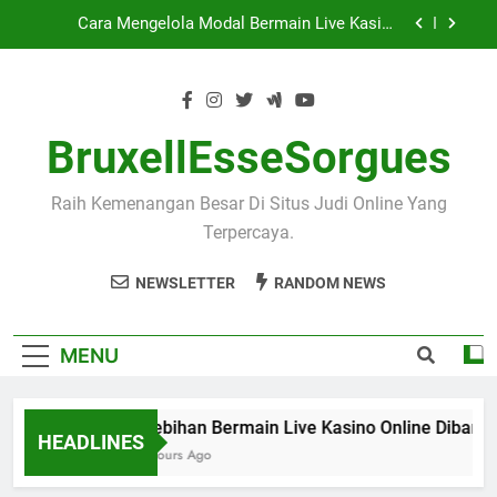
Skip
Analisis dan Manfaatnya
Cara Mengelola Modal Bermain Live Kasino
to
Online Agar Tetap Bertahan Lama di Tahun 2026
content
Daftar Game Live Kasino Online Paling
Menguntungkan dengan Jackpot Terbesar 2026:
Panduan Lengkap untuk Menang Besar
Mengapa Live Kasino Online Semakin Populer di
Indonesia Sepanjang Tahun 2026? Faktor-Faktor
BruxellEsseSorgues
Utama dan Dampaknya
Kelebihan Bermain Live Kasino Online
Dibandingkan Kasino Konvensional di 2026:
Raih Kemenangan Besar Di Situs Judi Online Yang
Analisis dan Manfaatnya
Cara Mengelola Modal Bermain Live Kasino
Terpercaya.
Online Agar Tetap Bertahan Lama di Tahun 2026
Daftar Game Live Kasino Online Paling
NEWSLETTER
RANDOM NEWS
Menguntungkan dengan Jackpot Terbesar 2026:
Panduan Lengkap untuk Menang Besar
Mengapa Live Kasino Online Semakin Populer di
Indonesia Sepanjang Tahun 2026? Faktor-Faktor
Utama dan Dampaknya
MENU
Kelebihan Bermain Live Kasino Online Dibanding
HEADLINES
23 Hours Ago