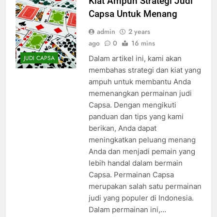
Kiat Ampuh Strategi Judi
Capsa Untuk Menang
admin
2 years
ago
0
16 mins
Dalam artikel ini, kami akan
JUDI CAPSA
membahas strategi dan kiat yang
ampuh untuk membantu Anda
memenangkan permainan judi
Capsa. Dengan mengikuti
panduan dan tips yang kami
berikan, Anda dapat
meningkatkan peluang menang
Anda dan menjadi pemain yang
lebih handal dalam bermain
Capsa. Permainan Capsa
merupakan salah satu permainan
judi yang populer di Indonesia.
Dalam permainan ini,…