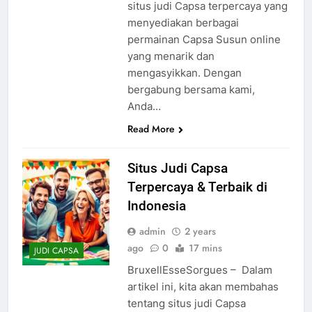
situs judi Capsa terpercaya yang
menyediakan berbagai
permainan Capsa Susun online
yang menarik dan
mengasyikkan. Dengan
bergabung bersama kami,
Anda…
Read More
Situs Judi Capsa
Terpercaya & Terbaik di
Indonesia
admin
2 years
ago
0
17 mins
JUDI CAPSA
BruxellEsseSorgues – Dalam
artikel ini, kita akan membahas
tentang situs judi Capsa