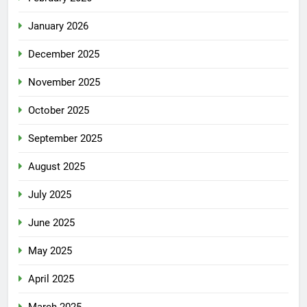
January 2026
December 2025
November 2025
October 2025
September 2025
August 2025
July 2025
June 2025
May 2025
April 2025
March 2025