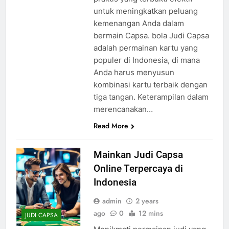
untuk meningkatkan peluang
kemenangan Anda dalam
bermain Capsa. bola Judi Capsa
adalah permainan kartu yang
populer di Indonesia, di mana
Anda harus menyusun
kombinasi kartu terbaik dengan
tiga tangan. Keterampilan dalam
merencanakan…
Read More
Mainkan Judi Capsa
Online Terpercaya di
Indonesia
admin
2 years
ago
0
12 mins
JUDI CAPSA